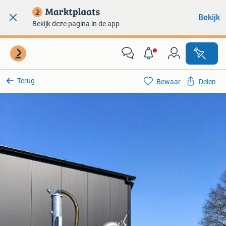
Bekijk
Bekijk deze pagina in de app
Terug
Bewaar
Delen