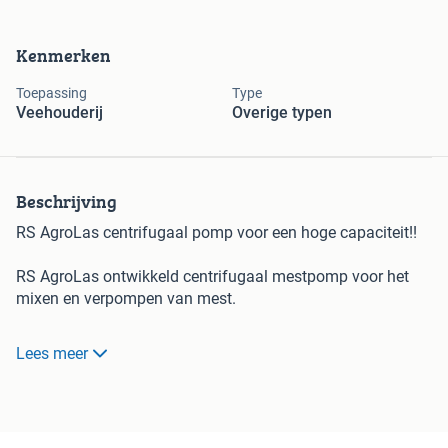
Kenmerken
Toepassing
Type
Veehouderij
Overige typen
Beschrijving
RS AgroLas centrifugaal pomp voor een hoge capaciteit!!
RS AgroLas ontwikkeld centrifugaal mestpomp voor het
mixen en verpompen van mest.
-Een water capaciteit van 600m3 per uur
Lees meer
-Open pomphuis grotere delen kunnen door de pomp oa.
Klauwblokjes etc.
- onderhoudsvriendelijk
-Pers kant draaibaar d.m.v. draaikrans 180gr