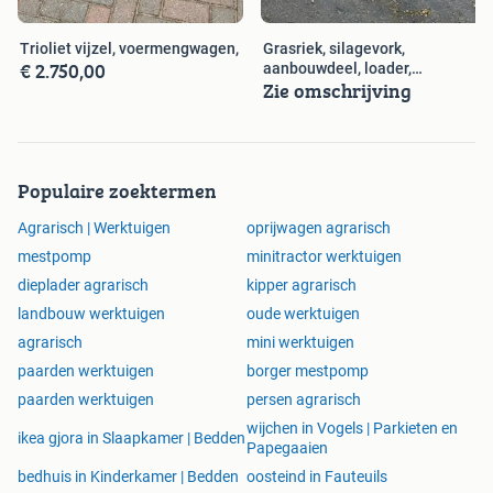
Trioliet vijzel, voermengwagen,
Grasriek, silagevork,
€ 2.750,00
aanbouwdeel, loader,
Zie omschrijving
shovel,kuilen,
Populaire zoektermen
Agrarisch | Werktuigen
oprijwagen agrarisch
mestpomp
minitractor werktuigen
dieplader agrarisch
kipper agrarisch
landbouw werktuigen
oude werktuigen
agrarisch
mini werktuigen
paarden werktuigen
borger mestpomp
paarden werktuigen
persen agrarisch
wijchen in Vogels | Parkieten en
ikea gjora in Slaapkamer | Bedden
Papegaaien
bedhuis in Kinderkamer | Bedden
oosteind in Fauteuils