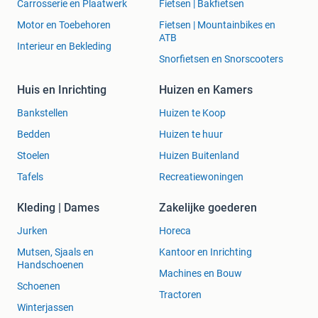
Carrosserie en Plaatwerk
Fietsen | Bakfietsen
Motor en Toebehoren
Fietsen | Mountainbikes en
ATB
Interieur en Bekleding
Snorfietsen en Snorscooters
Huis en Inrichting
Huizen en Kamers
Bankstellen
Huizen te Koop
Bedden
Huizen te huur
Stoelen
Huizen Buitenland
Tafels
Recreatiewoningen
Kleding | Dames
Zakelijke goederen
Jurken
Horeca
Mutsen, Sjaals en
Kantoor en Inrichting
Handschoenen
Machines en Bouw
Schoenen
Tractoren
Winterjassen