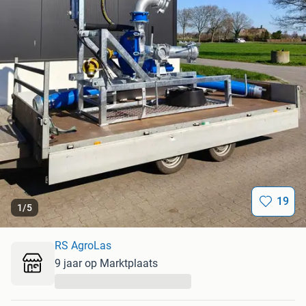
19
1
/
5
RS AgroLas
9 jaar op Marktplaats
...