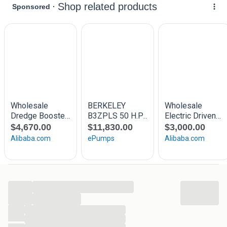
-Opbergruimte onder de pomp alles is snel en makkelijk
mee te nemen
- Gegalvaniseerd frame
Geleverd met:
- 2x 6" zuigslang of 1x 8"
- 1x 6" persslang 4mtr
- aftakas W2500
- pinnen voor 3 punt bevestiging
Deze pomp word kant en klaar geleverd.
Uit voorraad.
...
Prijs op aanvraag.
...
...
Interesse in ons product? Neem gerust contact op.
...