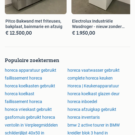
Pitco Bakwand met friteuses,
Electrolux Industriële
bakplaat, bainmarie en afzuig
Wasdroger - nieuw zonder
€ 12.500,00
€ 1.950,00
verpakking
Populaire zoektermen
horeca apparatuur gebruikt
horeca vaatwasser gebruikt
faillissement horeca
complete horeca keuken
horeca koelkasten gebruikt
Horeca | Keukenapparatuur
horeca koelkast
horeca koelkast glazen deur
faillissement horeca
horeca inboedel
horeca vrieskast gebruikt
horeca afzuigkap gebruikt
gasfornuis gebruikt horeca
horeca inventaris
ventolin in Verpleegmiddelen
bmw 2 active tourer in BMW
schilderijlijst 40x50 in
kreidler blok 3 hand in