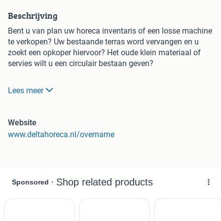
Beschrijving
Bent u van plan uw horeca inventaris of een losse machine
te verkopen? Uw bestaande terras word vervangen en u
zoekt een opkoper hiervoor? Het oude klein materiaal of
servies wilt u een circulair bestaan geven?
Delta Horeca verzorgt een professionele demontage als
Lees meer
een vlotte financiële afwikkeling. Voor verwijdering van de
objecten zorgen wij dat u éérst uw betaling van ons
ontvangt.
Website
www.deltahoreca.nl/overname
Delta Horeca is o.a. actief in de overname van de volgende
apparaten, meubels en inventarissen:
Restaurant inrichting (keukenapparatuur, meubilair en
kleinmaterialen), café, hotellerie, catering, bedrijfsinrichting,
kantine, kantoren, kantoormeubilair, faillissementen en
grootkeukenapparatuur.