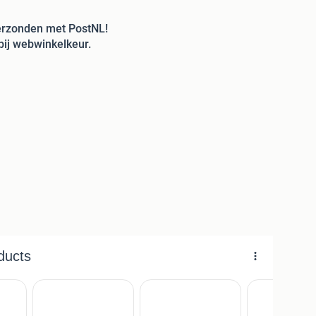
verzonden met PostNL!
bij webwinkelkeur.
 xxlshop
t voor horeca, hotel, restaurant, cafe, bar, kantine,
s, keet, ter decoratie, als uniek
interklaas/kerst cadeau.
ardoor er een neon effect ontstaat.
bieden ook losse
5 meter
stekkers aan,
nodig voor in uw foodtruck/vrachtwagen/auto?