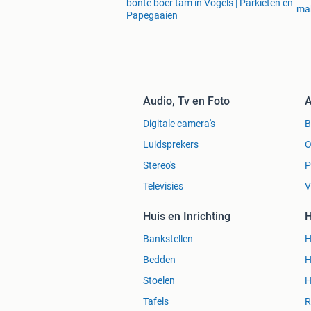
bonte boer tam in Vogels | Parkieten en
mak
Papegaaien
Audio, Tv en Foto
A
Digitale camera's
Luidsprekers
O
Stereo's
P
Televisies
V
Huis en Inrichting
H
Bankstellen
H
Bedden
H
Stoelen
H
Tafels
R