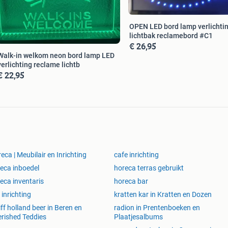
OPEN LED bord lamp verlichti
lichtbak reclamebord #C1
€ 26,95
Walk-in welkom neon bord lamp LED
verlichting reclame lichtb
€ 22,95
eca | Meubilair en Inrichting
cafe inrichting
eca inboedel
horeca terras gebruikt
eca inventaris
horeca bar
 inrichting
kratten kar in Kratten en Dozen
iff holland beer in Beren en
radion in Prentenboeken en
rished Teddies
Plaatjesalbums