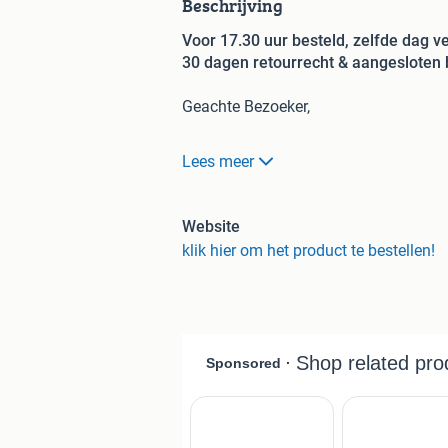
Beschrijving
Voor 17.30 uur besteld, zelfde dag 
30 dagen retourrecht & aangesloten 
Geachte Bezoeker,
Bestellen?
--> Ga naar onze webshop:
Lees meer
De zeer bekende reclameborden, geschik
kroeg, pub, cafetaria, snackbar, tuinhui
Website
relatiegeschenk, verjaardag cadeau, s
klik hier om het product te bestellen!
Het led licht schijnt op de gravure wa
Langer snoer dan 2 meter nodig? Wij 
Heeft u een bijbehorende
12v stekker
Algemene informatie:
- Afmeting: 20x30cm
- Zeer goede kwaliteit