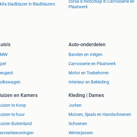
corsa d motorkap in Carrosserie en
ita bladblazer in Bladblazers
Plaatwerk
uto's
Auto-onderdelen
BMW
Banden en Velgen
pel
Carrosserie en Plaatwerk
eugeot
Motor en Toebehoren
olkswagen
Interieur en Bekleding
uizen en Kamers
Kleding | Dames
uizen te Koop
Jurken
uizen te huur
Mutsen, Sjaals en Handschoenen
uizen Buitenland
Schoenen
ecreatiewoningen
Winterjassen