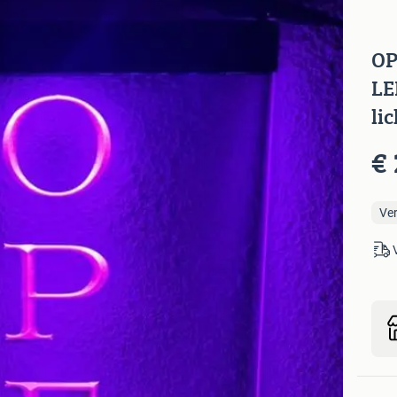
OP
LE
li
€ 
Ve