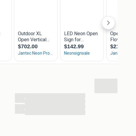
...
...
...
...
express