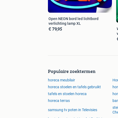
Open NEON bord led lichtbord
verlichting lamp XL
€ 79,95
Populaire zoektermen
horeca meubilair
Hor
horeca stoelen en tafels gebruikt
hor
tafels en stoelen horeca
hor
horeca terras
bar
ste
samsung tv poten in Televisies
Che