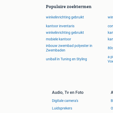
Populaire zoektermen
winkelinrichting gebruikt
win
kantoor inventaris
com
winkelinrichting gebruikt
kan
mobiele kantoor
kan
inbouw zwembad polyester in
80c
Zwembaden
a p
uniball in Tuning en Styling
Voe
Audio, Tv en Foto
A
Digitale camera's
Luidsprekers
O