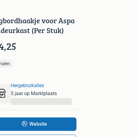
gbordhaakje voor Aspa
ldeurkast (Per Stuk)
4,25
halen
Hergebruikalles
5 jaar op Marktplaats
...
Website