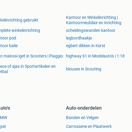
Kantoor en Winkelinrichting |
kelinrichting gebruikt
Kantoormeubilair en Inrichting
plete winkelinrichting
scheidingswanden kantoor
toor pod
legbordhaakje
toor balie
egbert dikken in Kerst
c malossi iget in Scooters | Piaggio
highway 61 in Modelauto's | 1:18
iece of ajax in Sportartikelen en
blouses in Scouting
tbal
uto's
Auto-onderdelen
BMW
Banden en Velgen
pel
Carrosserie en Plaatwerk