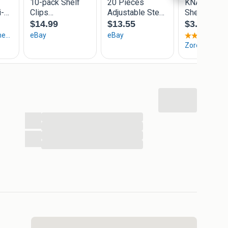
...
...
...
...