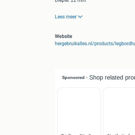
Diepte: 22 mm
Lees meer
Alle prijzen zijn inclusief btw
Openingstijden & Bezichtiging
Alle producten zijn te bekijken in o
Website
van maandag tot vrijdag 7.00 uur tot 
hergebruikalles.nl/products/legbordha
Betaalmogelijkheden:
iDeal (via webshop voor leverin
Per pin of contant (alleen mogel
Contact en adresgegevens:
Meer info over dit product? Bezoek 
HergebruikAlles
Noordeinde 204
3341 LW Hendrik-Ido-Ambacht