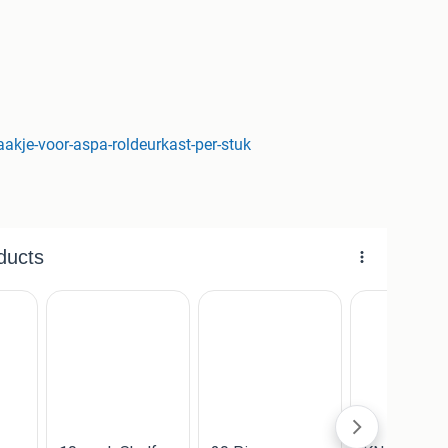
ns magazijn te Hendrik Ido Ambacht. Wij zijn geopend
15.30 uur.
akje-voor-aspa-roldeurkast-per-stuk
g)
ijk bij afhalen)
onze website.