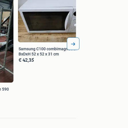
Samsung C100 combimagnetron, wit,
BxDxH 52 x 52 x 31 cm
€ 42,35
e 590