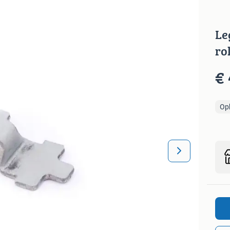
Le
ro
€ 
Op