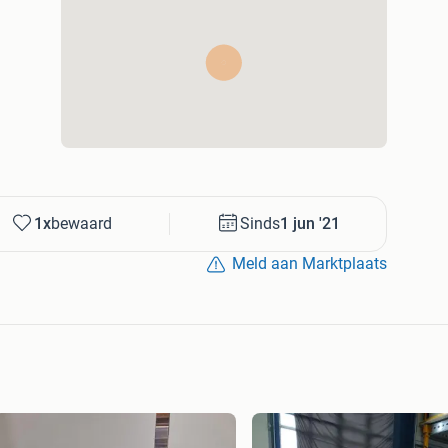
1x
bewaard
Sinds
1 jun '21
Meld aan Marktplaats