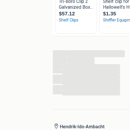
KvK-nummer: 63507439
Btw-nummer: NL855266120B01
...
...
...
...
...
...
...
...
Hendrik-Ido-Ambacht