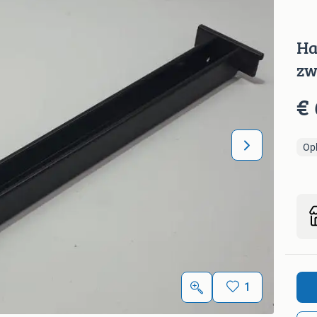
Ha
zw
€ 
Op
1