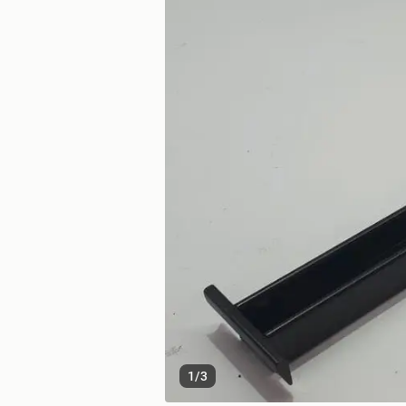
1
/
3