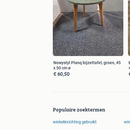
Nowystyl Planq bijzettafel, groen, 45
x 50 cm ø
€ 60,50
Populaire zoektermen
winkelinrichting gebruikt
win