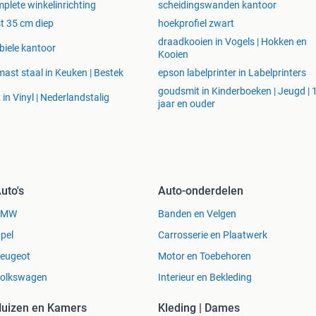
plete winkelinrichting
scheidingswanden kantoor
t 35 cm diep
hoekprofiel zwart
draadkooien in Vogels | Hokken en
iele kantoor
Kooien
ast staal in Keuken | Bestek
epson labelprinter in Labelprinters
goudsmit in Kinderboeken | Jeugd | 
 in Vinyl | Nederlandstalig
jaar en ouder
uto's
Auto-onderdelen
BMW
Banden en Velgen
pel
Carrosserie en Plaatwerk
eugeot
Motor en Toebehoren
olkswagen
Interieur en Bekleding
uizen en Kamers
Kleding | Dames