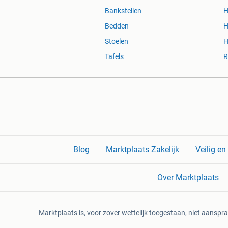
Bankstellen
H
Bedden
H
Stoelen
H
Tafels
R
Blog
Marktplaats Zakelijk
Veilig e
Over Marktplaats
Marktplaats is, voor zover wettelijk toegestaan, niet aanspra