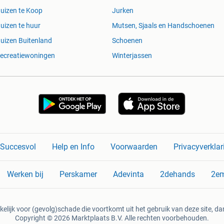
uizen te Koop
Jurken
uizen te huur
Mutsen, Sjaals en Handschoenen
uizen Buitenland
Schoenen
ecreatiewoningen
Winterjassen
n Succesvol
Help en Info
Voorwaarden
Privacyverklar
Werken bij
Perskamer
Adevinta
2dehands
2e
kelijk voor (gevolg)schade die voortkomt uit het gebruik van deze site, dan
Copyright © 2026 Marktplaats B.V. Alle rechten voorbehouden.