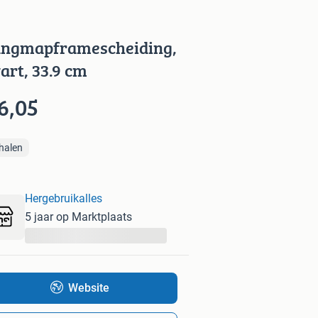
ngmapframescheiding,
art, 33.9 cm
6,05
halen
Hergebruikalles
5 jaar op Marktplaats
...
Website