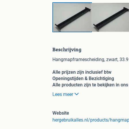
Beschrijving
Hangmapframescheiding, zwart, 33.
Alle prijzen zijn inclusief btw
Openingstijden & Bezichtiging
Alle producten zijn te bekijken in o
van maandag tot vrijdag 7.00 uur tot 
Lees meer
Betaalmogelijkheden:
Website
hergebruikalles.nl/products/hangma
iDeal (via webshop voor leverin
Per pin of contant (alleen mogel