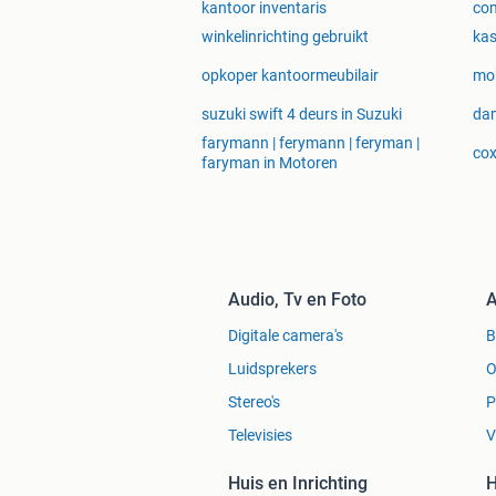
kantoor inventaris
com
winkelinrichting gebruikt
kas
opkoper kantoormeubilair
mob
suzuki swift 4 deurs in Suzuki
dam
farymann | ferymann | feryman |
cox
faryman in Motoren
Audio, Tv en Foto
A
Digitale camera's
Luidsprekers
O
Stereo's
P
Televisies
V
Huis en Inrichting
H