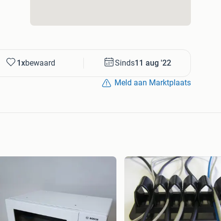
1x
bewaard
Sinds
11 aug '22
Meld aan Marktplaats