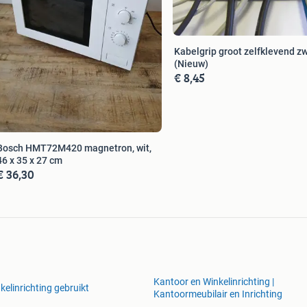
Kabelgrip groot zelfklevend z
(Nieuw)
€ 8,45
Bosch HMT72M420 magnetron, wit,
46 x 35 x 27 cm
€ 36,30
Kantoor en Winkelinrichting |
kelinrichting gebruikt
Kantoormeubilair en Inrichting