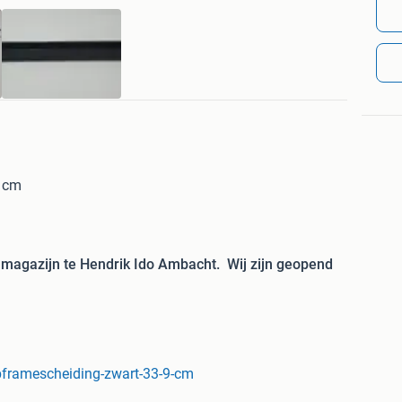
9 cm
ns magazijn te Hendrik Ido Ambacht. Wij zijn geopend
15.30 uur.
pframescheiding-zwart-33-9-cm
g)
ijk bij afhalen)