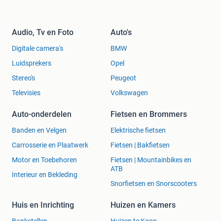
Audio, Tv en Foto
Auto's
Digitale camera's
BMW
Luidsprekers
Opel
Stereo's
Peugeot
Televisies
Volkswagen
Auto-onderdelen
Fietsen en Brommers
Banden en Velgen
Elektrische fietsen
Carrosserie en Plaatwerk
Fietsen | Bakfietsen
Motor en Toebehoren
Fietsen | Mountainbikes en
ATB
Interieur en Bekleding
Snorfietsen en Snorscooters
Huis en Inrichting
Huizen en Kamers
Bankstellen
Huizen te Koop