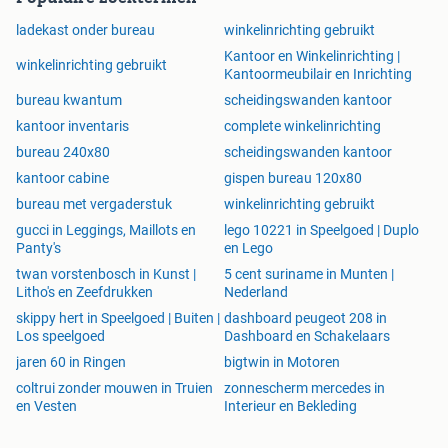
Wij leveren onder andere: Bureaus, Bureaustoelen,
ladekast onder bureau
winkelinrichting gebruikt
Roldeurkasten, Archiefkasten, Ladenblokken,
Vergaderstoelen, Vergadertafels, Whiteboards,
Kantoor en Winkelinrichting |
winkelinrichting gebruikt
Kantoormeubilair en Inrichting
NPR1813 stoelen, Kantinetafels, Kantinestoelen,
Designstoelen, Designtafels, etc, etc, en dat allemaal
bureau kwantum
scheidingswanden kantoor
van merken als: Aspa, Ahrend, Gispen, Vitra, Lensvelt,
kantoor inventaris
complete winkelinrichting
Haworth Comforto, Giroflex, Sitag, Interstuhl, Herman
bureau 240x80
scheidingswanden kantoor
Miller, CAR, etc. etc.!
kantoor cabine
gispen bureau 120x80
Bekijk dus snel onze webshop:
bureau met vergaderstuk
winkelinrichting gebruikt
https://www.vdmkantoormeubelen.nl/
gucci in Leggings, Maillots en
lego 10221 in Speelgoed | Duplo
Panty's
en Lego
Klik voor meer informatie over dit artikel & uitvoeringen op
twan vorstenbosch in Kunst |
5 cent suriname in Munten |
onderstaande link:
Litho's en Zeefdrukken
Nederland
skippy hert in Speelgoed | Buiten |
dashboard peugeot 208 in
Los speelgoed
Dashboard en Schakelaars
jaren 60 in Ringen
bigtwin in Motoren
coltrui zonder mouwen in Truien
zonnescherm mercedes in
en Vesten
Interieur en Bekleding