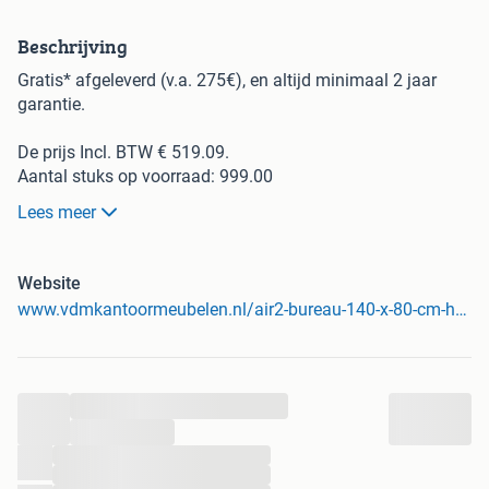
Beschrijving
Gratis* afgeleverd (v.a. 275€), en altijd minimaal 2 jaar
garantie.
De prijs Incl. BTW € 519.09.
Aantal stuks op voorraad: 999.00
Lees meer
Ontmoet de Air2 serie! Wanneer een bureau elegant, stijlvol,
en praktisch moet zijn, dan zit je met de Air2 goed! De Air2
lijn is verkrijgbaar in ongelofelijk veel formaten, en de
Website
mogelijkheden zijn daarom eindeloos.
www.vdmkantoormeubelen.nl/air2-bureau-140-x-80-cm-hoogte-instelbaar
Het onderstel is instelbaar door middel van een
inbussleutel, en de verstelling werkt van 62-86 cm. Air2 is
uit voorraad leverbaar in zwart (RAL9005), aluminium
...
(RAL9006), en ook wit (RAL9010).
...
...
Specificaties:
...