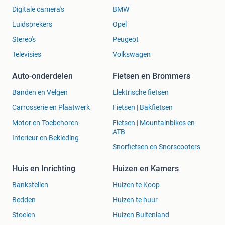
Digitale camera's
BMW
Luidsprekers
Opel
Stereo's
Peugeot
Televisies
Volkswagen
Auto-onderdelen
Fietsen en Brommers
Banden en Velgen
Elektrische fietsen
Carrosserie en Plaatwerk
Fietsen | Bakfietsen
Motor en Toebehoren
Fietsen | Mountainbikes en
ATB
Interieur en Bekleding
Snorfietsen en Snorscooters
Huis en Inrichting
Huizen en Kamers
Bankstellen
Huizen te Koop
Bedden
Huizen te huur
Stoelen
Huizen Buitenland