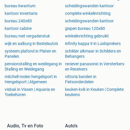
bureau kwantum
scheidingswanden kantoor
kantoor inventaris
complete winkelinrichting
bureau 240x80
scheidingswanden kantoor
kantoor cabine
gispen bureau 120x80
bureau met vergaderstuk
winkelinrichting gebruikt
wijk en aalburg in Bestelauto's
infinity kappa 9 in Luidsprekers
systeem plafond in Platen en
schilder alkmaar in Schilders en
Panelen
Behangers
pensionstalling en weidegang in
reciever panasonic in Versterkers
Stalling en Weidegang
en Receivers
mitchell molen hengelsport in
vittoria banden in
Hengelsport | Algemeen
Fietsonderdelen
visbak in Vissen | Aquaria en
keuken kvik in Keuken | Complete
Toebehoren
keukens
Audio, Tv en Foto
Auto's