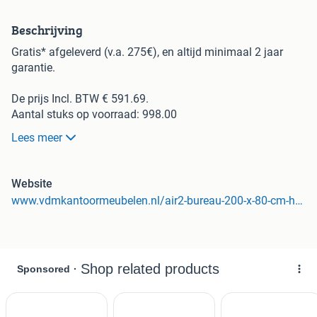
Beschrijving
Gratis* afgeleverd (v.a. 275€), en altijd minimaal 2 jaar
garantie.
De prijs Incl. BTW € 591.69.
Aantal stuks op voorraad: 998.00
Lees meer
Ontmoet de Air2 serie! Wanneer een bureau elegant, stijlvol,
en praktisch moet zijn, dan zit je met de Air2 goed! De Air2
lijn is verkrijgbaar in ongelofelijk veel formaten, en de
Website
mogelijkheden zijn daarom eindeloos.
www.vdmkantoormeubelen.nl/air2-bureau-200-x-80-cm-hoogte-instelbaar
Het onderstel is instelbaar door middel van een
inbussleutel, en de verstelling werkt van 62-86 cm. Air2 is
uit voorraad leverbaar in zwart (RAL9005), aluminium
(RAL9006), en ook wit (RAL9010).
Specificaties: