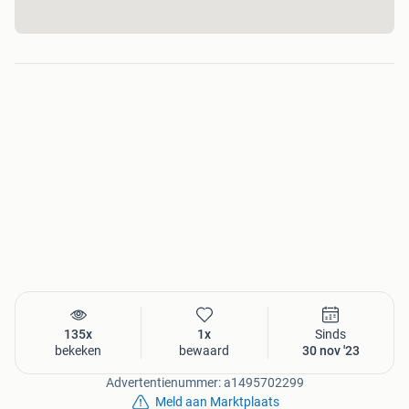
partijen.
Bezoek onze website voor meer informatie:
https://www.emtrade.nl/service/opkoper/
135x
1x
Sinds
bekeken
bewaard
30 nov '23
Advertentienummer: a1495702299
Meld aan Marktplaats