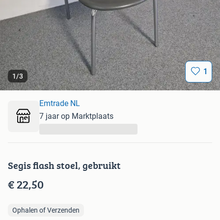
1
1
/
3
Emtrade NL
7 jaar op Marktplaats
...
Segis flash stoel, gebruikt
€ 22,50
Ophalen of Verzenden