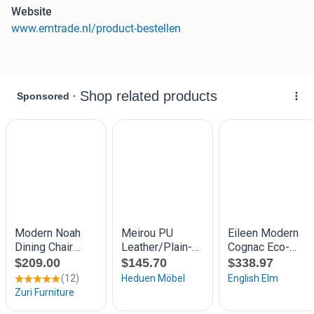
Website
www.emtrade.nl/product-bestellen
Bekijk onze webshop voor de huidige staffelkortingen,
pallet-aanbiedingen en toebehoren van dit product.
Uit voorraad leverbaar (o.v.v. reserveringen, tussentijdse
verkoop en voorraadverschillen)
Alle vermelde prijzen zijn exclusief 21% btw.
Bezorging in Nederland, Belgie en Duitsland.
Europese leveringen zijn ook mogelijk. Vraag ernaar.
Emtrade.nl
Scheiweg 72
5421XL Gemert
Nederland
Tel: +31 (0)85-1304205
Whatsapp Business: +31 (0)85-1304205 /
http://wa.me/0031851304205