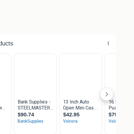
or als u deze tussendoor wil opbergen in bijvoorbeeld
 randapparatuur boven op te plaatsen. Afmetingen:
ch van
Echter, door de
gie, weten ook
erkopers ons
nze online winkel
in voorraad en
esteld. Wij
estelling direct
s 1 dag!
kele dagen in huis.
eschikt over de
te SSL gecertificeerd
rmerk, uw bestelling