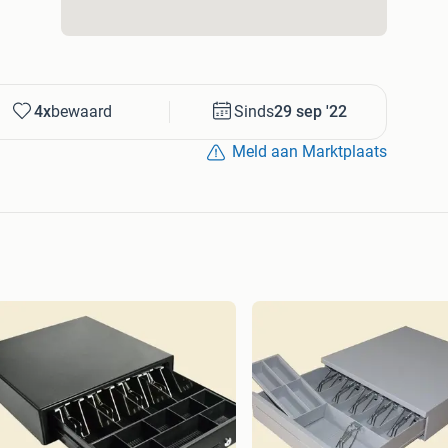
4x
bewaard
Sinds
29 sep '22
Meld aan Marktplaats