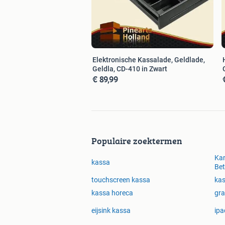
- Pinearts Holland
- Het Helmhout 14-C
- 9206AZ Drachten
Elektronische Kassalade, Geldlade,
Geldla, CD-410 in Zwart
- Web: www.pinearts.nl
€ 89,99
- E-mail: info@pinearts.nl
- KVK: 67220037
- BTW: NL856881922B01
Populaire zoektermen
Kan
kassa
Be
touchscreen kassa
kas
kassa horeca
gra
eijsink kassa
ipa