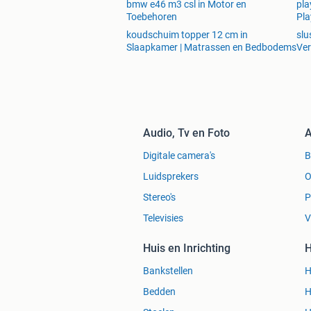
bmw e46 m3 csl in Motor en
pla
Toebehoren
Pla
koudschuim topper 12 cm in
slu
Slaapkamer | Matrassen en Bedbodems
Ve
Audio, Tv en Foto
A
Digitale camera's
Luidsprekers
O
Stereo's
P
Televisies
V
Huis en Inrichting
H
Bankstellen
H
Bedden
H