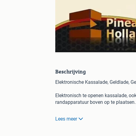
Beschrijving
Elektronische Kassalade, Geldlade, G
Elektronisch te openen kassalade, ook
randapparatuur boven op te plaatse
Metalen kassalade in zwart waardoor 
Lees meer
van vakken voor papiergeld en separ
kunt u handmatig bedienen en afsluit
aansluiting kan deze ook gebruikt wo