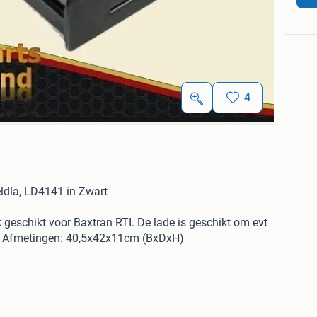
4
eldla, LD4141 in Zwart
 geschikt voor Baxtran RTI. De lade is geschikt om evt
n. Afmetingen: 40,5x42x11cm (BxDxH)
deze perfect past bij uw andere apparatuur. Voorzien
aat uitneembare muntgeld verdeelbak. Deze kassala
en met de meegeleverde sleutels maar dankzij de RJ-11
rden in combinatie met andere apparatuur. De lade is