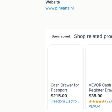
Website
snel uitneembaar dit is erg handig vo
www.pinearts.nl
een kluis. De lade is geschikt om evt
40,5x42x11cm (BxDxH)
- Artikelcode: LD4141
- Garantie: 2 jaar
Pinearts Holland is een bedrijf dat zi
origine richt op de particuliere markt. 
hoge voorraden en lage prijzen strate
vele bedrijven, instellingen en wederv
bedrijf te vinden. Artikelen welke in o
www.pinearts.nl worden getoond zijn 
kunnen eenvoudig via de site worden b
beschikken over de capaciteit om uw b
te verwerken, de levering duurt slecht
Ook palletzendingen heeft u binnen en
Onze online winkel www.pinearts.nl b
hoogste niveau beveiliging, zo is de si
en voorzien van het beste webshopkeu