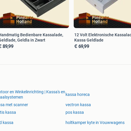
Handmatig Bedienbare Kassalade,
12 Volt Elektronische Kassala
Geldlade, Geldla in Zwart
Kassa Geldlade
€ 89,99
€ 69,99
toor en Winkelinrichting | Kassa's en
kassa horeca
taalsystemen
sa met scanner
vectron kassa
tis kassa
pos kassa
d kassa
holtkamper kyte in Vouwwagens