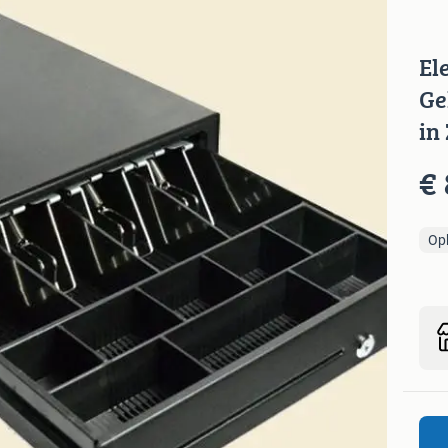
El
Ge
in
€ 
Op