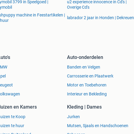
ymobil 3799 in Speelgoed |
u2 experience innocence in Cd's |
ymobil
Overige Cd's
shpuppy machine in Feestartikelen |
labrador 2 jaar in Honden | Dekreuen
rhuur
uto's
Auto-onderdelen
BMW
Banden en Velgen
pel
Carrosserie en Plaatwerk
eugeot
Motor en Toebehoren
olkswagen
Interieur en Bekleding
uizen en Kamers
Kleding | Dames
uizen te Koop
Jurken
uizen te huur
Mutsen, Sjaals en Handschoenen