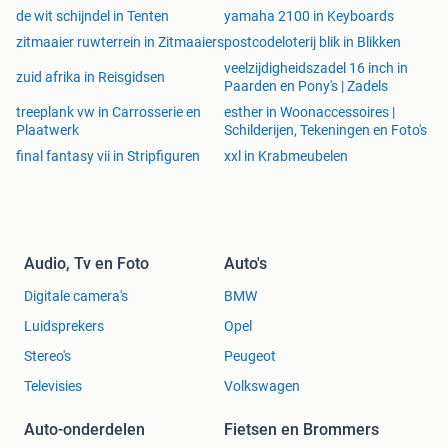
de wit schijndel in Tenten
yamaha 2100 in Keyboards
zitmaaier ruwterrein in Zitmaaiers
postcodeloterij blik in Blikken
veelzijdigheidszadel 16 inch in
zuid afrika in Reisgidsen
Paarden en Pony's | Zadels
treeplank vw in Carrosserie en
esther in Woonaccessoires |
Plaatwerk
Schilderijen, Tekeningen en Foto's
final fantasy vii in Stripfiguren
xxl in Krabmeubelen
Audio, Tv en Foto
Auto's
Digitale camera's
BMW
Luidsprekers
Opel
Stereo's
Peugeot
Televisies
Volkswagen
Auto-onderdelen
Fietsen en Brommers