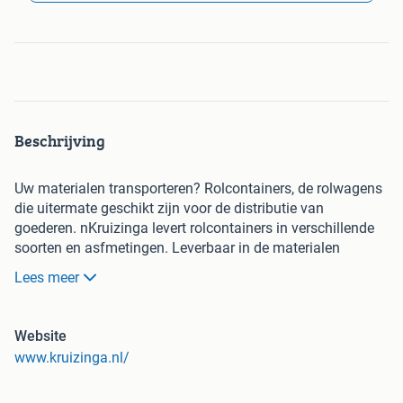
Beschrijving
Uw materialen transporteren? Rolcontainers, de rolwagens
die uitermate geschikt zijn voor de distributie van
goederen. nKruizinga levert rolcontainers in verschillende
soorten en asfmetingen. Leverbaar in de materialen
kunststof, hout en staal, geremde of ongeremde wielen.
Lees meer
nnWilt u een nieuwe of gebruikte rolcontainer kopen? nOf
wilt u tijdelijk een rolcontainer huren? Wij van Kruizinga
helpen u graag verder. Zo leveren wij bijvoorbeeld
Website
orderpickwagens, isocontainers, meubel of
www.kruizinga.nl/
bankstelwagens, kleding rolcontainers, anti-diefstal
rolkarren of gewoon een 2-heks, 3-heks of 4-heks