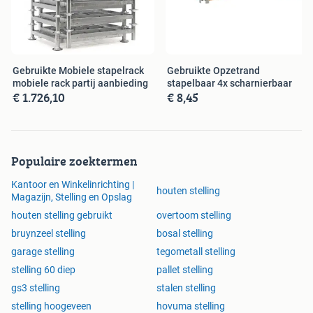
aanbieden
Zoekt u andere interne transport- en opslagmiddelen of
inrichting voor uw magazijn/werkplaats?
Bekijk snel ons aanbod op www.kruizinga.nl!nnAlle
Gebruikte Mobiele stapelrack
Gebruikte Opzetrand
vermelde prijzen zijn exclusief btw.
mobiele rack partij aanbieding
stapelbaar 4x scharnierbaar
€ 1.726,10
€ 8,45
Populaire zoektermen
Kantoor en Winkelinrichting |
houten stelling
Magazijn, Stelling en Opslag
houten stelling gebruikt
overtoom stelling
bruynzeel stelling
bosal stelling
garage stelling
tegometall stelling
stelling 60 diep
pallet stelling
gs3 stelling
stalen stelling
stelling hoogeveen
hovuma stelling