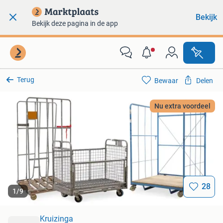
Bekijk
Bekijk deze pagina in de app
Terug
Bewaar
Delen
Nu extra voordeel
28
1
/
9
Kruizinga