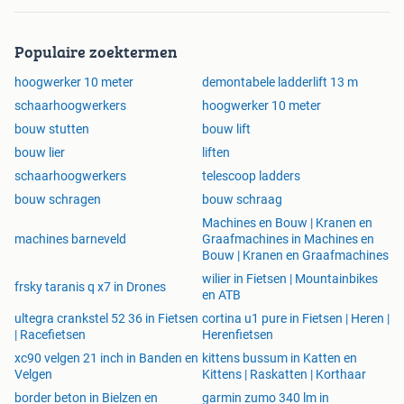
Populaire zoektermen
hoogwerker 10 meter
demontabele ladderlift 13 m
schaarhoogwerkers
hoogwerker 10 meter
bouw stutten
bouw lift
bouw lier
liften
schaarhoogwerkers
telescoop ladders
bouw schragen
bouw schraag
Machines en Bouw | Kranen en
machines barneveld
Graafmachines in Machines en
Bouw | Kranen en Graafmachines
wilier in Fietsen | Mountainbikes
frsky taranis q x7 in Drones
en ATB
ultegra crankstel 52 36 in Fietsen
cortina u1 pure in Fietsen | Heren |
| Racefietsen
Herenfietsen
xc90 velgen 21 inch in Banden en
kittens bussum in Katten en
Velgen
Kittens | Raskatten | Korthaar
border beton in Bielzen en
garmin zumo 340 lm in