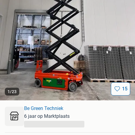
15
1
/
23
Be Green Techniek
6 jaar op Marktplaats
...