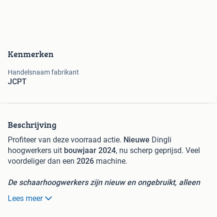
Kenmerken
Handelsnaam fabrikant
JCPT
Beschrijving
Profiteer van deze voorraad actie.
Nieuwe
Dingli
hoogwerkers uit
bouwjaar 2024
, nu scherp geprijsd. Veel
voordeliger dan een
2026
machine.
De schaarhoogwerkers zijn nieuw en ongebruikt, alleen
zijn van bouwjaar 2024. Foto's zijn voorbeeld van een 14
Lees meer
meter versie, andere hoogtes ook leverbaar.