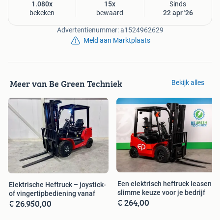
Voorraad: 12 stuks
1.080x
15x
Sinds
bekeken
bewaard
22 apr '26
Werkhoogte: 13.80 m
Advertentienummer: a1524962629
Afmetingen (l x b): 2.48 x 1.19 m
Meld aan Marktplaats
Werkbelasting: 320 kg
Personen: 3 binnen / 0 buiten
Direct uit voorraad leverbaar – OP=OP.
Meer van Be Green Techniek
Bekijk alles
Het merk Dingli staat bekend om zijn hoge bouwkwaliteit,
betrouwbare prestaties in dagelijks gebruik en machines
die ontworpen zijn voor een lange en probleemloze
levensduur.
Interesse? Neem contact op.
Onze Dingli schaarhoogwerkers zijn het perfecte alternatief
voor hoogwerkers van de volgende merken: Fronteq, GENIE,
Een elektrisch heftruck leasen:
Elektrische Heftruck – joystick-
GSL, Hab, Haulotte, Holland Lift, JCB, JLG, Manitou,
slimme keuze voor je bedrijf
of vingertipbediening vanaf
€ 264,00
€ 26.950,00
SkyJack, Hinowa, XCMG, Zoomlion, Magni, Rhinox,
Sinoboom.