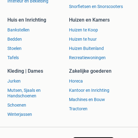
Interieur en Bekleding
Snorfietsen en Snorscooters
Huis en Inrichting
Huizen en Kamers
Bankstellen
Huizen te Koop
Bedden
Huizen te huur
Stoelen
Huizen Buitenland
Tafels
Recreatiewoningen
Kleding | Dames
Zakelijke goederen
Jurken
Horeca
Mutsen, Sjaals en
Kantoor en Inrichting
Handschoenen
Machines en Bouw
Schoenen
Tractoren
Winterjassen