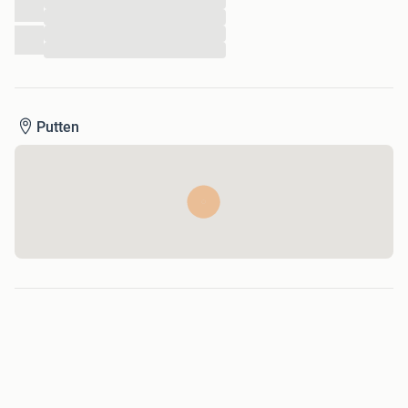
...
...
...
...
Putten