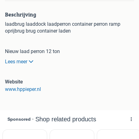
Beschrijving
laadbrug laaddock laadperron container perron ramp
oprijbrug brug container laden
Nieuw laad perron 12 ton
- breedte 2.5 en 2.25 meter
Lees meer
- lengte 11.5 meter
- elektrische bediening door middel van 12 volt pomp
- hydraulisch in hoogte verstelbaar, 920 tot 1680 mm
Website
- 1x 12 volt gel batterij
www.hppieper.nl
- ingebouwde accu lader
- zeer zware uitvoering
- uit voorraad leverbaar
- zware netting
prijs opgebouwd en thuis bezorgd
- 2.25 Meter breed € 11.000,- excl. btw