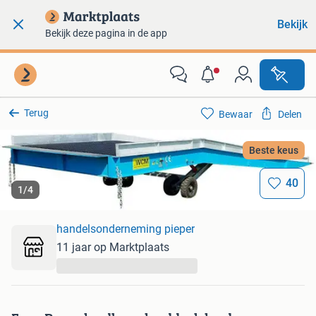
Bekijk
Bekijk deze pagina in de app
Terug
Bewaar
Delen
Beste keus
40
1
/
4
handelsonderneming pieper
11 jaar op Marktplaats
...