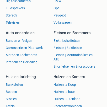
Digitale camera's
BMW
Luidsprekers
Opel
Stereo's
Peugeot
Televisies
Volkswagen
Auto-onderdelen
Fietsen en Brommers
Banden en Velgen
Elektrische fietsen
Carrosserie en Plaatwerk
Fietsen | Bakfietsen
Motor en Toebehoren
Fietsen | Mountainbikes en
ATB
Interieur en Bekleding
Snorfietsen en Snorscooters
Huis en Inrichting
Huizen en Kamers
Bankstellen
Huizen te Koop
Bedden
Huizen te huur
Stoelen
Huizen Buitenland
Tafels
Recreatiewoningen