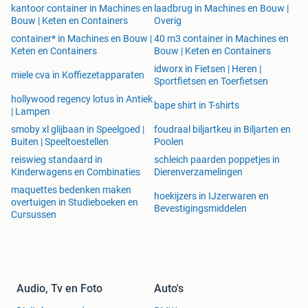
kantoor container in Machines en
laadbrug in Machines en Bouw |
Bouw | Keten en Containers
Overig
container* in Machines en Bouw |
40 m3 container in Machines en
Keten en Containers
Bouw | Keten en Containers
idworx in Fietsen | Heren |
miele cva in Koffiezetapparaten
Sportfietsen en Toerfietsen
hollywood regency lotus in Antiek
bape shirt in T-shirts
| Lampen
smoby xl glijbaan in Speelgoed |
foudraal biljartkeu in Biljarten en
Buiten | Speeltoestellen
Poolen
reiswieg standaard in
schleich paarden poppetjes in
Kinderwagens en Combinaties
Dierenverzamelingen
maquettes bedenken maken
hoekijzers in IJzerwaren en
overtuigen in Studieboeken en
Bevestigingsmiddelen
Cursussen
Audio, Tv en Foto
Auto's