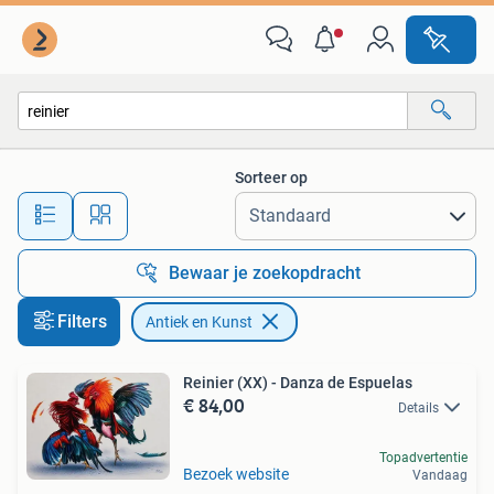
Antiek en Kunst
Sorteer op
Alle afstanden…
Bewaar je zoekopdracht
Filters
Antiek en Kunst
Reinier (XX) - Danza de Espuelas
€ 84,00
Details
Topadvertentie
Bezoek website
Vandaag