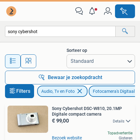
Fotocamera's Digitaal
Sorteer op
Alle afstanden…
Bewaar je zoekopdracht
Filters
Audio, Tv en Foto
Fotocamera's Digitaal
Sony Cybershot DSC-W810, 20.1MP
Digitale compact camera
€ 99,00
Details
Topadvertentie
Bezoek website
Gisteren