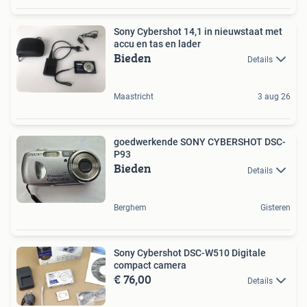
Sony Cybershot 14,1 in nieuwstaat met
accu en tas en lader
Bieden
Details
Maastricht
3 aug 26
goedwerkende SONY CYBERSHOT DSC-
P93
Bieden
Details
Berghem
Gisteren
Sony Cybershot DSC-W510 Digitale
compact camera
€ 76,00
Details