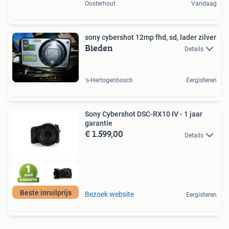
Oosterhout
Vandaag
sony cybershot 12mp fhd, sd, lader zilver
Bieden
Details
's-Hertogenbosch
Eergisteren
Sony Cybershot DSC-RX10 IV - 1 jaar
garantie
€ 1.599,00
Details
Beste inruilprijs
Bezoek website
Eergisteren