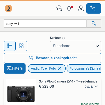
Fotocamera's Digitaal
Sorteer op
Alle afstanden…
Bewaar je zoekopdracht
Filters
Audio, Tv en Foto
Fotocamera's Digitaal
Sony Vlog Camera ZV-1 - Tweedehands
€ 523,00
Details
Topadvertentie