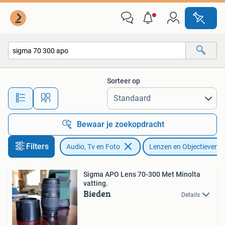
Fotografie | Lenzen en Objectieven
Sorteer op
Alle afstanden…
Bewaar je zoekopdracht
Filters
Audio, Tv en Foto
Lenzen en Objectieven
Sigma APO Lens 70-300 Met Minolta
vatting.
Bieden
Details