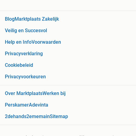
Blog
Marktplaats Zakelijk
Veilig en Succesvol
Help en Info
Voorwaarden
Privacyverklaring
Cookiebeleid
Privacyvoorkeuren
Over Marktplaats
Werken bij
Perskamer
Adevinta
2dehands
2ememain
Sitemap