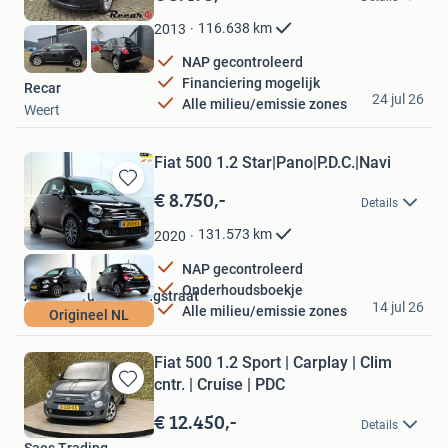
Mijn
Favorieten
116.638
km
2013
NAP gecontroleerd
Financiering mogelijk
Recar
24 jul 26
Alle milieu/emissie zones
Weert
Fiat 500 1.2 Star|Pano|P.D.C.|Navi
€ 8.750,-
Bewaren
Details
in
Mijn
131.573
km
2020
Favorieten
NAP gecontroleerd
Onderhoudsboekje
Autocentrum de Langstraat
14 jul 26
Alle milieu/emissie zones
Origineel NL
Kaatsheuvel
Fiat 500 1.2 Sport | Carplay | Clim
cntr. | Cruise | PDC
Bewaren
in
€ 12.450,-
Details
Mijn
Saes Trading