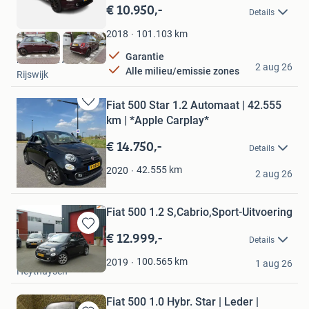
in
€ 10.950,-
Details
Mijn
Favorieten
101.103
km
2018
Garantie
Korteland Auto's
2 aug 26
Alle milieu/emissie zones
Rijswijk
Fiat 500 Star 1.2 Automaat | 42.555
Bewaren
km | *Apple Carplay*
in
Mijn
€ 14.750,-
Details
Favorieten
Lorenzo Hartzema
42.555
km
2020
2 aug 26
Hoofddorp
Fiat 500 1.2 S,Cabrio,Sport-Uitvoering
€ 12.999,-
Bewaren
Details
in
T&J Auto's
Mijn
100.565
km
2019
1 aug 26
Heythuysen
Favorieten
Fiat 500 1.0 Hybr. Star | Leder |