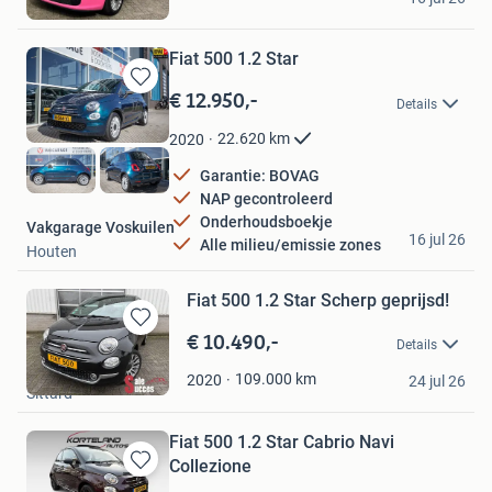
Bussum
Fiat 500 1.2 Star
€ 12.950,-
Bewaren
Details
in
Mijn
22.620
km
2020
Favorieten
Garantie: BOVAG
NAP gecontroleerd
Onderhoudsboekje
Vakgarage Voskuilen
16 jul 26
Alle milieu/emissie zones
Houten
Fiat 500 1.2 Star Scherp geprijsd!
€ 10.490,-
Bewaren
Details
in
Salesucces
Mijn
109.000
km
2020
24 jul 26
Sittard
Favorieten
Fiat 500 1.2 Star Cabrio Navi
Collezione
Bewaren