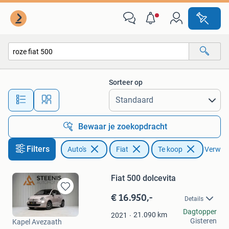
Fiat
Sorteer op
Alle afstanden…
Bewaar je zoekopdracht
Filters
Auto's
Fiat
Te koop
Verwijde
Fiat 500 dolcevita
€ 16.950,-
Bewaren
Details
in
Steenis Automotive
Dagtopper
Mijn
21.090
km
2021
Gisteren
Kapel Avezaath
Favorieten