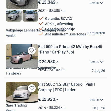
in
€ 13.345,-
Details
Mijn
Favorieten
52.358
km
2021
Garantie: BOVAG
APK bij aflevering
Onderhoudsboekje
Vakgarage Lennaerts, vestiging Venlo
Eergisteren
Alle milieu/emissie zones
Venlo
Fiat 500 La Prima 42 kWh by Bocelli
*Pano *CarPlay *Jbl
Bewaren
in
€ 24.950,-
Details
Mijn
Den Ridder De Waal Automotive
Favorieten
23.102
km
2024
7 aug 26
Halsteren
Fiat 500C 1.2 Star Cabrio | Pink |
Carplay | PDC | Leder
Bewaren
in
€ 13.950,-
Details
Mijn
Saes Trading
Favorieten
58.224
km
2019
18 jul 26
Weert