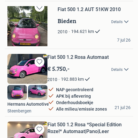
Fiat 500 1.2 AUT 51KW 2010
Bewaren
in
Bieden
Details
Mijn
Favorieten
194.621
km
2010
Van de burgt
7 jul 26
Dordrecht
Fiat 500 1.2 Rosa Automaat
€ 5.750,-
Bewaren
Details
in
Mijn
192.883
km
2010
Favorieten
NAP gecontroleerd
APK bij aflevering
Onderhoudsboekje
Hermans Automotive
21 jul 26
Alle milieu/emissie zones
Steenbergen
Fiat 500 1.2 Rosa *Special Edition
Roze!* Automaat|Pano|Leer
Bewaren