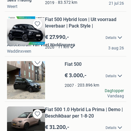
Favorieten
83.572
km
2019
21 jul 26
Weert
Fiat 500 Hybrid Icon | Uit voorraad
leverbaar | Pack Style |
Bewaren
in
€ 27.990,-
Details
Mijn
Autocentrum Van Vliet Waddinxveen
Favorieten
11
km
2026
3 aug 26
Waddinxveen
Fiat 500
Bewaren
in
€ 3.000,-
Details
Mijn
Favorieten
203.896
km
2007
Noah
Dagtopper
Vandaag
Amsterdam
Fiat 500 1.0 Hybrid La Prima | Demo |
Beschikbaar per 1-8-20
Bewaren
in
€ 31.200,-
Details
Mijn