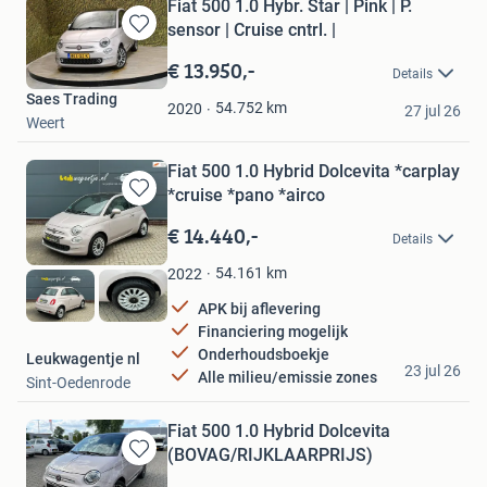
Fiat 500 1.0 Hybr. Star | Pink | P.
sensor | Cruise cntrl. |
Bewaren
in
€ 13.950,-
Details
Mijn
Saes Trading
Favorieten
54.752
km
2020
27 jul 26
Weert
Fiat 500 1.0 Hybrid Dolcevita *carplay
*cruise *pano *airco
Bewaren
in
€ 14.440,-
Details
Mijn
Favorieten
54.161
km
2022
APK bij aflevering
Financiering mogelijk
Onderhoudsboekje
Leukwagentje nl
23 jul 26
Alle milieu/emissie zones
Sint-Oedenrode
Fiat 500 1.0 Hybrid Dolcevita
(BOVAG/RIJKLAARPRIJS)
Bewaren