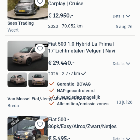
Carplay | Cruise
Bewaren
in
€ 12.950,-
Details
Mijn
Saes Trading
Favorieten
70.052
km
2020
5 aug 26
Weert
Fiat 500 1.0 Hybrid La Prima |
17"Lichtmetalen Velgen | Navi
Bewaren
in
€ 29.440,-
Details
Mijn
Favorieten
2.777
km
2026
Garantie: BOVAG
NAP gecontroleerd
Financiering mogelijk
Van Mossel Fiat/Jeep/Alfa Romeo Breda
13 jul 26
Alle milieu/emissie zones
Breda
Fiat 500 -
86pk/Easy/Airco/Zwart/Netjes
Bewaren
in
€ 5.495,-
Details