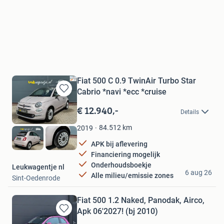
Fiat 500 C 0.9 TwinAir Turbo Star
Cabrio *navi *ecc *cruise
Bewaren
in
€ 12.940,-
Details
Mijn
Favorieten
84.512
km
2019
APK bij aflevering
Financiering mogelijk
Onderhoudsboekje
Leukwagentje nl
6 aug 26
Alle milieu/emissie zones
Sint-Oedenrode
Fiat 500 1.2 Naked, Panodak, Airco,
Apk 06'2027! (bj 2010)
Bewaren