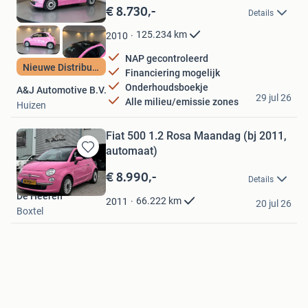
in
€ 8.730,-
Details
Mijn
Favorieten
125.234
km
2010
NAP gecontroleerd
Nieuwe Distributie
Financiering mogelijk
Onderhoudsboekje
A&J Automotive B.V.
29 jul 26
Alle milieu/emissie zones
Huizen
Fiat 500 1.2 Rosa Maandag (bj 2011,
automaat)
Bewaren
in
€ 8.990,-
Details
Mijn
De Heeren
Favorieten
66.222
km
2011
20 jul 26
Boxtel