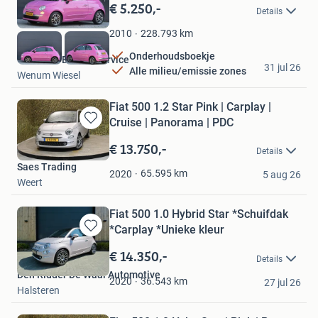
in
€ 5.250,-
Details
Mijn
Favorieten
228.793
km
2010
Onderhoudsboekje
Van Zeist Bandenservice
31 jul 26
Alle milieu/emissie zones
Wenum Wiesel
Fiat 500 1.2 Star Pink | Carplay |
Cruise | Panorama | PDC
Bewaren
in
€ 13.750,-
Details
Mijn
Saes Trading
Favorieten
65.595
km
2020
5 aug 26
Weert
Fiat 500 1.0 Hybrid Star *Schuifdak
*Carplay *Unieke kleur
Bewaren
in
€ 14.350,-
Details
Mijn
Den Ridder De Waal Automotive
Favorieten
36.543
km
2020
27 jul 26
Halsteren