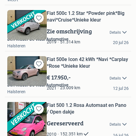
Fiat 500c 1.2 Star *Powder pink*Big
navi*Cruise*Unieke kleur
Bewaren
in
Zie omschrijving
Details
Mijn
Den Ridder De Waal Automotive
Favorieten
51.314
km
2019
20 jul 26
Halsteren
Fiat 500e Icon 42 kWh *Navi *Carplay
*Rose *Unieke kleur
Bewaren
in
€ 17.950,-
Details
Mijn
Den Ridder De Waal Automotive
Favorieten
23.009
km
2021
12 jul 26
Halsteren
Fiat 500 1.2 Rosa Automaat en Pano
/ Open dakje
Bewaren
in
Gereserveerd
Details
Mijn
Favorieten
Mark's Automotive
152.351
km
2010
16 jul 26