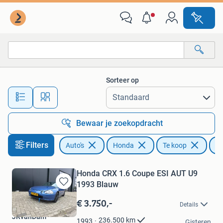
Honda
Sorteer op
Alle afstanden…
Bewaar je zoekopdracht
Filters
Auto's
Honda
Te koop
C
Honda CRX 1.6 Coupe ESI AUT U9
1993 Blauw
Bewaren
in
€ 3.750,-
Details
Mijn
JRvanDam
Favorieten
236.500
km
1993
Gisteren