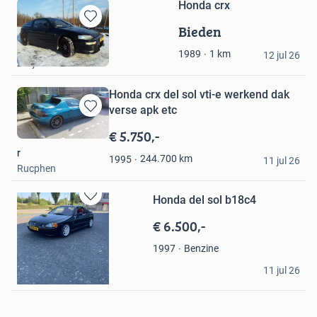
Honda crx
Bieden
Bewaren
in
cootje frog
1
km
1989
Mijn
12 jul 26
Zwijndrecht
Favorieten
Honda crx del sol vti-e werkend dak
verse apk etc
Bewaren
in
€ 5.750,-
Mijn
r
Favorieten
244.700
km
1995
11 jul 26
Rucphen
Honda del sol b18c4
Bewaren
in
€ 6.500,-
Mijn
Favorieten
Benzine
1997
Stan ros
11 jul 26
Beek