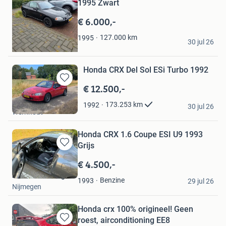
1995 Zwart
in
Mijn
€ 6.000,-
Favorieten
Ramon
127.000
km
1995
30 jul 26
Haarlem
Honda CRX Del Sol ESi Turbo 1992
€ 12.500,-
Bewaren
in
Mark
173.253
km
1992
Mijn
30 jul 26
Wernhout
Favorieten
Honda CRX 1.6 Coupe ESI U9 1993
Grijs
Bewaren
in
€ 4.500,-
Mijn
Jules Oldenburg
Favorieten
Benzine
1993
29 jul 26
Nijmegen
Honda crx 100% origineel! Geen
roest, airconditioning EE8