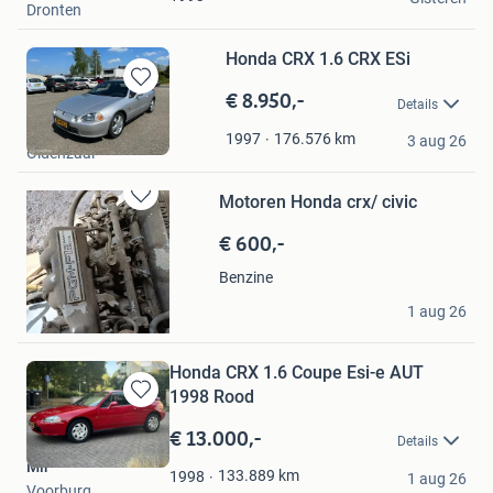
Dronten
Honda CRX 1.6 CRX ESi
€ 8.950,-
Bewaren
Details
in
Rob Wolthuis Auto's
Mijn
176.576
km
1997
3 aug 26
Oldenzaal
Favorieten
Motoren Honda crx/ civic
Bewaren
in
€ 600,-
Mijn
Favorieten
Benzine
Aanbieder
1 aug 26
Swifterbant
Honda CRX 1.6 Coupe Esi-e AUT
1998 Rood
Bewaren
in
€ 13.000,-
Details
Mijn
Mir
Favorieten
133.889
km
1998
1 aug 26
Voorburg