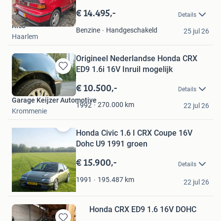
Bewaren
in
€ 14.495,-
Details
Mijn
Rico
Favorieten
Handgeschakeld
Benzine
25 jul 26
Haarlem
Origineel Nederlandse Honda CRX
ED9 1.6i 16V Inruil mogelijk
Bewaren
in
€ 10.500,-
Details
Mijn
Garage Keijzer Automotive
Favorieten
270.000
km
1992
22 jul 26
Krommenie
Honda Civic 1.6 I CRX Coupe 16V
Bewaren
in
Dohc U9 1991 groen
Mijn
€ 15.900,-
Favorieten
Details
RencoSloof
195.487
km
1991
22 jul 26
Alblasserdam
Honda CRX ED9 1.6 16V DOHC