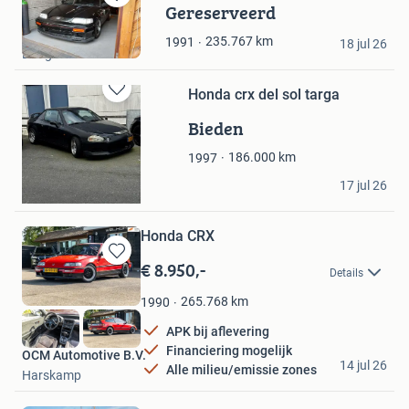
Gereserveerd
Bewaren
in
Kris
235.767
km
1991
Mijn
18 jul 26
Dongen
Favorieten
Honda crx del sol targa
Bewaren
in
Bieden
Mijn
Favorieten
186.000
km
1997
Jvda
17 jul 26
Ter Aar
Honda CRX
€ 8.950,-
Bewaren
Details
in
Mijn
265.768
km
1990
Favorieten
APK bij aflevering
Financiering mogelijk
OCM Automotive B.V.
14 jul 26
Alle milieu/emissie zones
Harskamp