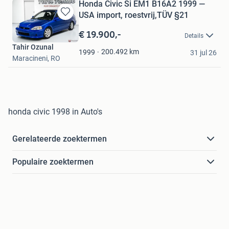
Honda Civic Si EM1 B16A2 1999 —
USA import, roestvrij,TÜV §21
Bewaren
in
€ 19.900,-
Details
Mijn
Tahir Ozunal
Favorieten
200.492
km
1999
31 jul 26
Maracineni, RO
honda civic 1998 in Auto's
Gerelateerde zoektermen
Populaire zoektermen