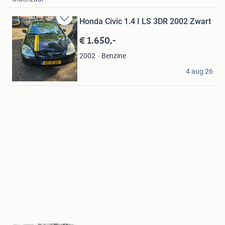
Honda Civic 1.4 I LS 3DR 2002 Zwart
Bewaren
in
€ 1.650,-
Mijn
Favorieten
Benzine
2002
Eugene
4 aug 26
Rotterdam