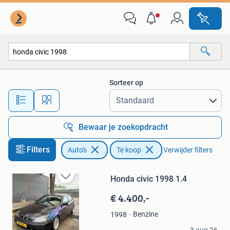
Auto's
Sorteer op
Alle afstanden…
Bewaar je zoekopdracht
Filters
Auto's
Te koop
Verwijder filters
Honda civic 1998 1.4
Bewaren
in
€ 4.400,-
Mijn
Favorieten
Benzine
1998
Cas Mack