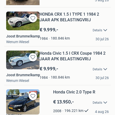
3 aug 26
Nijmegen
HONDA CRX 1.5 I TYPE 1 1984 2
JAAR APK BELASTINGVRIJ
Bewaren
in
€ 9.999,-
Details
Mijn
Joost Brummelkamp
Favorieten
180.846
km
1984
30 jul 26
Wenum Wiesel
Honda Civic 1.5 I CRX Coupe 1984 2
JAAR APK BELASTINGVRIJ
Bewaren
in
€ 9.999,-
Details
Mijn
Joost Brummelkamp
Favorieten
180.846
km
1984
30 jul 26
Wenum Wiesel
Honda Civic 2.0 Type R
€ 13.950,-
Bewaren
Details
in
Rob Wolthuis Auto's
Mijn
196.221
km
2008
4 aug 26
Oldenzaal
Favorieten