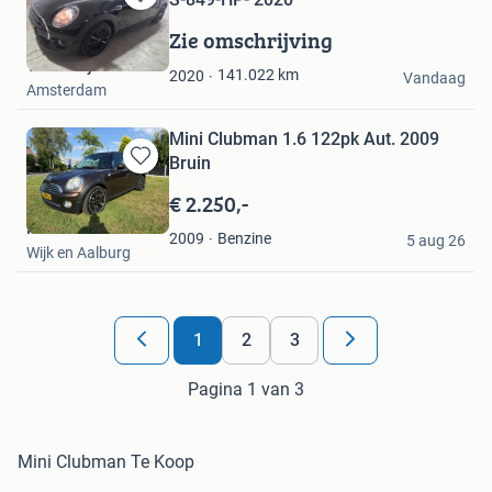
Bewaren
in
Zie omschrijving
Mijn
Troostwijk Auctions
Favorieten
141.022
km
2020
Vandaag
Amsterdam
Mini Clubman 1.6 122pk Aut. 2009
Bruin
Bewaren
in
€ 2.250,-
Mijn
MvdP
Favorieten
Benzine
2009
5 aug 26
Wijk en Aalburg
1
2
3
Pagina 1 van 3
Mini Clubman Te Koop