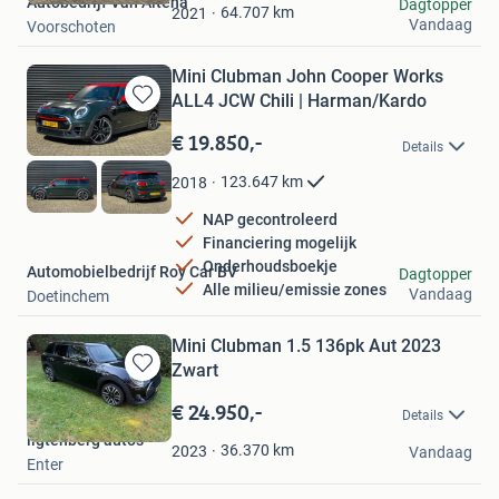
Autobedrijf Van Altena
Dagtopper
Favorieten
64.707
km
2021
Vandaag
Voorschoten
Mini Clubman John Cooper Works
ALL4 JCW Chili | Harman/Kardo
Bewaren
in
€ 19.850,-
Details
Mijn
Favorieten
123.647
km
2018
NAP gecontroleerd
Financiering mogelijk
Onderhoudsboekje
Automobielbedrijf Roy Car BV
Dagtopper
Alle milieu/emissie zones
Vandaag
Doetinchem
Mini Clubman 1.5 136pk Aut 2023
Zwart
Bewaren
in
€ 24.950,-
Details
Mijn
ligtenberg auto’s
Favorieten
36.370
km
2023
Vandaag
Enter