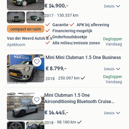
in
€ 14.900,-
Details
Mijn
Favorieten
150.337
km
2017
Garantie
APK bij aflevering
compact en ruim
Financiering mogelijk
Onderhoudsboekje
Van der Weerd Auto's B.V.
Dagtopper
Alle milieu/emissie zones
Vandaag
Apeldoorn
Mini Mini Clubman 1.5 One Business
€ 8.799,-
Bewaren
Details
in
M&R auto's
Dagtopper
Mijn
250.097
km
2018
Vandaag
Oosterhout
Favorieten
Mini Clubman 1.5 One
Airconditioning Bluetooth Cruise
Bewaren
18"LM
in
€ 14.445,-
Details
Mijn
Favorieten
98.180
km
2018