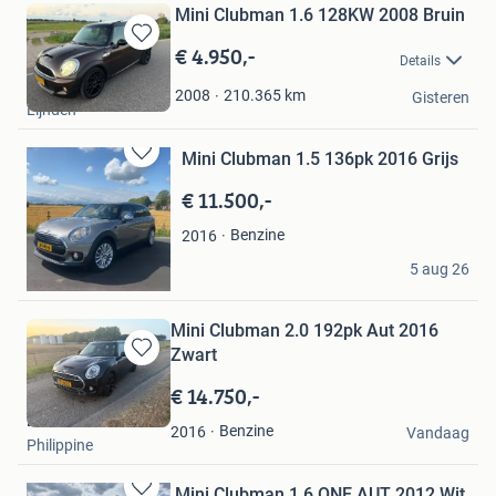
Mini Clubman 1.6 128KW 2008 Bruin
€ 4.950,-
Bewaren
Details
in
daan
Mijn
210.365
km
2008
Gisteren
Lijnden
Favorieten
Mini Clubman 1.5 136pk 2016 Grijs
Bewaren
in
€ 11.500,-
Mijn
Favorieten
Benzine
2016
Patrick
5 aug 26
Zwanenburg
Mini Clubman 2.0 192pk Aut 2016
Zwart
Bewaren
in
€ 14.750,-
Mijn
Didier
Favorieten
Benzine
2016
Vandaag
Philippine
Mini Clubman 1.6 ONE AUT 2012 Wit