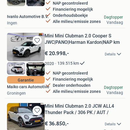
NAP gecontroleerd
Financiering mogelijk
Onderhoudsboekje
Ivanlo Automotive B.V.
Dagtopper
Alle milieu/emissie zones
Vandaag
Ingen
Mini Mini Clubman 2.0 Cooper S
JWC|PANO|Harman Kardon|NAP km
Bewaren
in
€ 20.998,-
Details
Mijn
Favorieten
139.515
km
2020
NAP gecontroleerd
Financiering mogelijk
Garantie
Dealer onderhouden
Maiko cars Automotive
Dagtopper
Alle milieu/emissie zones
Vandaag
Groningen
Mini Mini Clubman 2.0 JCW ALL4
Thunder Pack / 306 PK / AUT /
Bewaren
in
€ 36.850,-
Details
Mijn