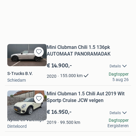
Mini Clubman Chili 1.5 136pk
AUTOMAAT PANORAMADAK
Bewaren
in
€ 14.900,-
Details
Mijn
S-Trucks B.V.
Favorieten
Dagtopper
155.000
km
2020
5 aug 26
Schiedam
Mini Clubman 1.5 Chili Aut 2019 Wit
Sportp Cruise JCW velgen
Bewaren
in
€ 16.950,-
Details
Mijn
Nynke en Valentijn
Dagtopper
Favorieten
99.500
km
2019
Eergisteren
Dinteloord