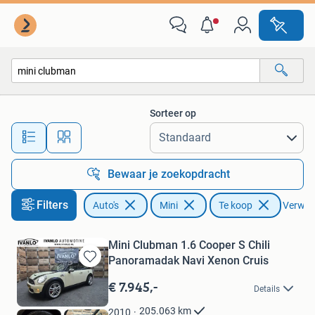
Mini
Sorteer op
Alle afstanden…
Bewaar je zoekopdracht
Filters
Auto's
Mini
Te koop
Verwijde
Mini Clubman 1.6 Cooper S Chili
Panoramadak Navi Xenon Cruis
Bewaren
in
€ 7.945,-
Details
Mijn
Favorieten
205.063
km
2010