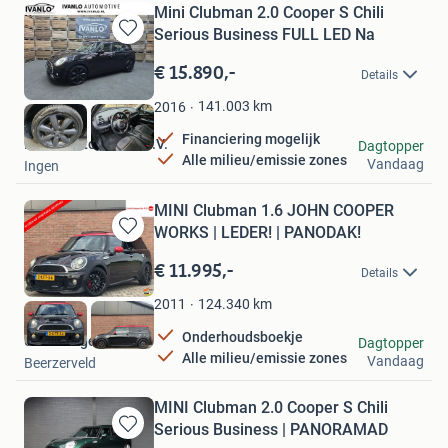
Mini Clubman 2.0 Cooper S Chili
Serious Business FULL LED Na
Bewaren
in
€ 15.890,-
Details
Mijn
Favorieten
141.003
km
2016
Financiering mogelijk
Ivanlo Automotive B.V.
Dagtopper
Alle milieu/emissie zones
Vandaag
Ingen
MINI Clubman 1.6 JOHN COOPER
WORKS | LEDER! | PANODAK!
Bewaren
in
€ 11.995,-
Details
Mijn
Favorieten
124.340
km
2011
Onderhoudsboekje
UniekWagentje
Dagtopper
Alle milieu/emissie zones
Vandaag
Beerzerveld
MINI Clubman 2.0 Cooper S Chili
Serious Business | PANORAMAD
Bewaren