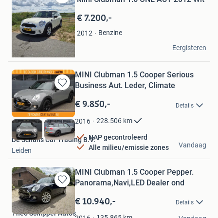
Bewaren
in
€ 7.200,-
Mijn
Favorieten
Benzine
2012
Pelle Binnekamp
Eergisteren
Amersfoort
MINI Clubman 1.5 Cooper Serious
Business Aut. Leder, Climate
Bewaren
in
€ 9.850,-
Details
Mijn
Favorieten
228.506
km
2016
NAP gecontroleerd
De Schans Car Trading B.V.
Vandaag
Alle milieu/emissie zones
Leiden
MINI Clubman 1.5 Cooper Pepper.
Panorama,Navi,LED Dealer ond
Bewaren
in
€ 10.940,-
Details
Mijn
Theo Schipper Auto's
Favorieten
135.865
km
2016