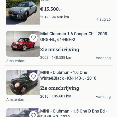
in
Mijn
€ 15.500,-
Favorieten
Fleur
94.638
km
2019
1 aug 26
Leersum
Mini Clubman 1.6 Cooper Chili 2008
ORG-NL, 61-HBH-2
Bewaren
in
Zie omschrijving
Mijn
Troostwijk Auctions
Favorieten
148.538
km
2008
Vandaag
Amsterdam
MINI - Clubman - 1.6 One
White&Black - KN-143-J- 2010
Bewaren
in
Zie omschrijving
Mijn
Troostwijk Auctions
Favorieten
185.601
km
2010
Vandaag
Amsterdam
MINI - Clubman - 1.5 One D Bns Ed -
S-849-HP- 2020