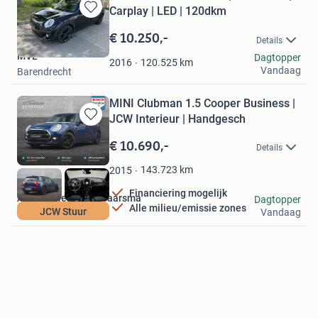
Carplay | LED | 120dkm
Bewaren
in
€ 10.250,-
Details
Mijn
MVL
Dagtopper
Favorieten
120.525
km
2016
Vandaag
Barendrecht
MINI Clubman 1.5 Cooper Business |
JCW Interieur | Handgesch
Bewaren
in
€ 10.690,-
Details
Mijn
Favorieten
143.723
km
2015
Financiering mogelijk
Automobielbedrijf Jaarsma
Dagtopper
Alle milieu/emissie zones
JCW Stuur
Vandaag
Hartwerd