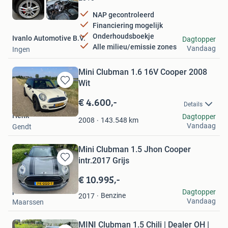
NAP gecontroleerd
Financiering mogelijk
Onderhoudsboekje
Ivanlo Automotive B.V.
Dagtopper
Alle milieu/emissie zones
Vandaag
Ingen
Mini Clubman 1.6 16V Cooper 2008
Wit
Bewaren
in
€ 4.600,-
Details
Mijn
Henk
Dagtopper
Favorieten
143.548
km
2008
Vandaag
Gendt
Mini Clubman 1.5 Jhon Cooper
intr.2017 Grijs
Bewaren
in
€ 10.995,-
Mijn
p.vannieuwkerk
Dagtopper
Favorieten
Benzine
2017
Vandaag
Maarssen
MINI Clubman 1.5 Chili | Dealer OH |