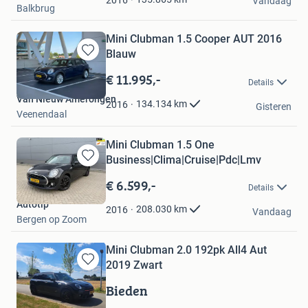
Vandaag
Balkbrug
Mini Clubman 1.5 Cooper AUT 2016
Blauw
Bewaren
in
€ 11.995,-
Details
Mijn
Van Nieuw Amerongen
Favorieten
134.134
km
2016
Gisteren
Veenendaal
Mini Clubman 1.5 One
Business|Clima|Cruise|Pdc|Lmv
Bewaren
in
€ 6.599,-
Details
Mijn
Autotip
Favorieten
208.030
km
2016
Vandaag
Bergen op Zoom
Mini Clubman 2.0 192pk All4 Aut
2019 Zwart
Bewaren
in
Bieden
Mijn