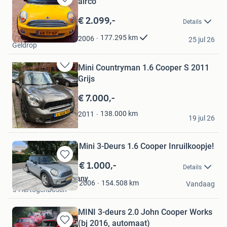
airco
Bewaren
in
€ 2.099,-
Details
Mijn
Auto Clean Geldrop
Favorieten
177.295
km
2006
25 jul 26
Geldrop
Mini Countryman 1.6 Cooper S 2011
Bewaren
Grijs
in
Mijn
€ 7.000,-
Favorieten
Peter Torenbosch
138.000
km
2011
19 jul 26
Groningen
Mini 3-Deurs 1.6 Cooper Inruilkoopje!
€ 1.000,-
Bewaren
Details
in
The Little Car Company
Mijn
154.508
km
2006
Vandaag
's-Hertogenbosch
Favorieten
MINI 3-deurs 2.0 John Cooper Works
(bj 2016, automaat)