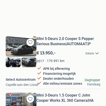
Mini 5-Deurs 2.0 Cooper S Pepper
Serious Business|AUTOMAAT|P
Bewaren
in
€ 13.950,-
Details
Mijn
Favorieten
179.991
km
2017
APK bij aflevering
Financiering mogelijk
Dealer onderhouden
Select Autocentrum
Dagtopper
Alle milieu/emissie zones
Vandaag
Capelle aan den IJssel
Mini 3-Deurs 1.5 Cooper C John
Cooper Works XL 360 Camera|HA
Bewaren