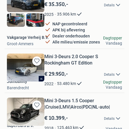
in
€ 35.350,-
Details
Mijn
Favorieten
35.906
km
2025
NAP gecontroleerd
APK bij aflevering
Dealer onderhouden
Vakgarage Verheij B.V.
Dagtopper
Alle milieu/emissie zones
Vandaag
Groot-Ammers
Mini 3-Deurs 2.0 Cooper S
Rockingham GT Edition
Bewaren
in
€ 29.950,-
Details
Mijn
JGmobility
Favorieten
Dagtopper
53.480
km
2022
Vandaag
Barendrecht
Mini 3-Deurs 1.5 Cooper
|Cruise|LMV|Airco|PDC|NL-auto|
Bewaren
in
€ 10.399,-
Details
Mijn
SuperCars B.V.
Favorieten
125.463
km
2018
Vandaag