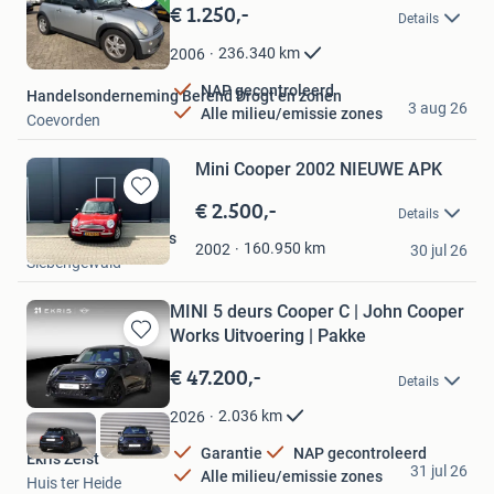
€ 1.250,-
Bewaren
Details
in
Mijn
236.340
km
2006
Favorieten
NAP gecontroleerd
Handelsonderneming Berend Drogt en zonen
3 aug 26
Alle milieu/emissie zones
Coevorden
Mini Cooper 2002 NIEUWE APK
€ 2.500,-
Bewaren
Details
in
La Vettura Occasions
Mijn
160.950
km
2002
30 jul 26
Siebengewald
Favorieten
MINI 5 deurs Cooper C | John Cooper
Works Uitvoering | Pakke
Bewaren
in
€ 47.200,-
Details
Mijn
Favorieten
2.036
km
2026
Garantie
NAP gecontroleerd
Ekris Zeist
31 jul 26
Alle milieu/emissie zones
Huis ter Heide