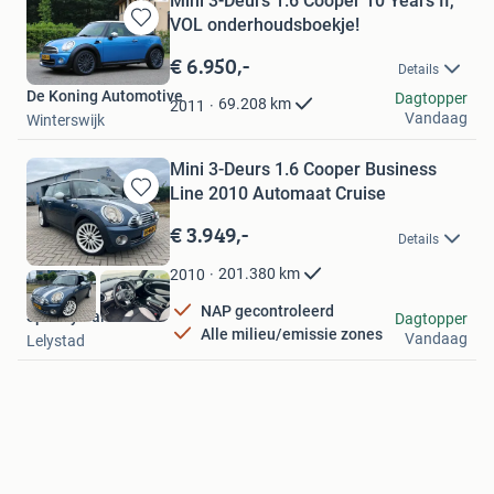
Mini 3-Deurs 1.6 Cooper 10 Years II,
VOL onderhoudsboekje!
Bewaren
in
€ 6.950,-
Details
Mijn
De Koning Automotive
Favorieten
Dagtopper
69.208
km
2011
Vandaag
Winterswijk
Mini 3-Deurs 1.6 Cooper Business
Line 2010 Automaat Cruise
Bewaren
in
€ 3.949,-
Details
Mijn
Favorieten
201.380
km
2010
NAP gecontroleerd
Speedy Cars
Dagtopper
Alle milieu/emissie zones
Vandaag
Lelystad