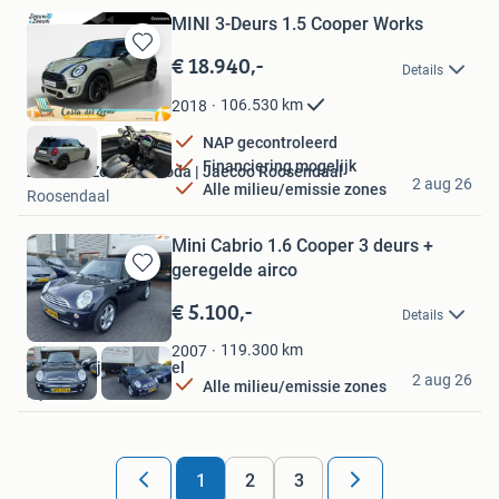
MINI 3-Deurs 1.5 Cooper Works
€ 18.940,-
Bewaren
Details
in
Mijn
106.530
km
2018
Favorieten
NAP gecontroleerd
Financiering mogelijk
Zeeuw & Zeeuw Omoda | Jaecoo Roosendaal
2 aug 26
Alle milieu/emissie zones
Roosendaal
Mini Cabrio 1.6 Cooper 3 deurs +
geregelde airco
Bewaren
in
€ 5.100,-
Details
Mijn
Favorieten
119.300
km
2007
Autobedrijf van Boxtel
2 aug 26
Alle milieu/emissie zones
Rijen
1
2
3