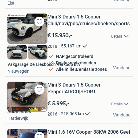
Elst
Mini 3-Deurs 1.5 Cooper
Chili/navi/pdc/cruisec/boeken/sports
Bewaren
in
€ 15.950,-
Details
Mijn
Favorieten
55.167
km
2018
NAP gecontroleerd
Dealer onderhouden
Vakgarage De Liesbosch Verkoop B.V.
Vandaag
Alle milieu/emissie zones
Nieuwegein
Mini 3-Deurs 1.5 Cooper
Pepper|AIRCO|SPORT
Bewaren
VLG|START/STOP|CR
in
€ 5.995,-
Details
Mijn
AUDB Auto's
Favorieten
215.063
km
2016
Vandaag
Harderwijk
Mini 1.6 16V Cooper 88KW 2006 Geel