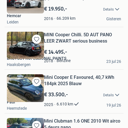
Bewaren
in
€ 19.950,-
Details
Mijn
Hemcar
Favorieten
66.209
km
2016
Gisteren
Leiden
MINI Cooper Chilli. 5D AUT PANO
LEER ZWART serious business
Bewaren
in
€ 14.495,-
Mijn
BRUTUS PROFESSIONAL PAINTS
Favorieten
Benzine
2018
23 jul 26
Haaksbergen
Mini Cooper E Favoured, 40,7 kWh
184pk 2025 Blauw
Bewaren
in
€ 33.500,-
Details
Mijn
Paul
Favorieten
6.610
km
2025
19 jul 26
Heemstede
Mini Clubman 1.6 ONE 2010 Wit airco
5 deurs pano