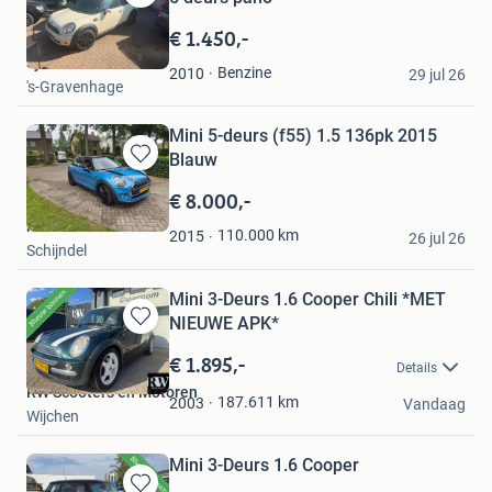
Bewaren
in
€ 1.450,-
Mijn
Sjaak Selier
Favorieten
Benzine
2010
29 jul 26
's-Gravenhage
Mini 5-deurs (f55) 1.5 136pk 2015
Blauw
Bewaren
in
€ 8.000,-
Mijn
rob
Favorieten
110.000
km
2015
26 jul 26
Schijndel
Mini 3-Deurs 1.6 Cooper Chili *MET
NIEUWE APK*
Bewaren
in
€ 1.895,-
Details
Mijn
RW Scooters en Motoren
Favorieten
187.611
km
2003
Vandaag
Wijchen
Mini 3-Deurs 1.6 Cooper