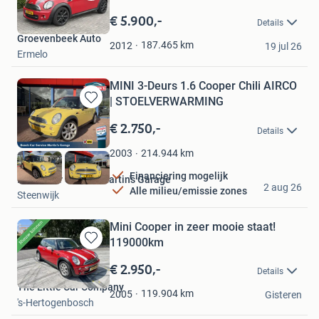
Bewaren
in
€ 5.900,-
Details
Mijn
Groevenbeek Auto
Favorieten
187.465
km
2012
19 jul 26
Ermelo
MINI 3-Deurs 1.6 Cooper Chili AIRCO
| STOELVERWARMING
Bewaren
in
€ 2.750,-
Details
Mijn
Favorieten
214.944
km
2003
Financiering mogelijk
Bosch Car Service Martin's Garage
2 aug 26
Alle milieu/emissie zones
Steenwijk
Mini Cooper in zeer mooie staat!
119000km
Bewaren
in
€ 2.950,-
Details
Mijn
The Little Car Company
Favorieten
119.904
km
2005
Gisteren
's-Hertogenbosch