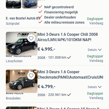
NAP gecontroleerd
Financiering mogelijk
Dealer onderhouden
E. van Boxtel Auto's BV
Dagtopper
Alle milieu/emissie zones
Vandaag
Schijndel
Mini 3-Deurs 1.6 Cooper Chili 2008
Airco/LMV/APK/101DKM NAP!
Bewaren
in
€ 4.995,-
Details
Mijn
MKF Automotive
Favorieten
Dagtopper
101.008
km
2008
Vandaag
Linschoten
Mini 3-Deurs 1.6 Cooper
Checkmate|PANO|Automaat|Cruis|UNIEK
Bewaren
in
€ 4.799,-
Details
Mijn
MNG Auto's
Favorieten
Dagtopper
220.961
km
2006
Vandaag
Breukelen