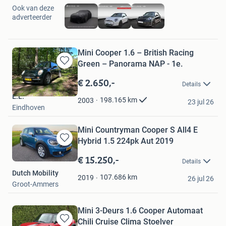
Ook van deze
adverteerder
Mini Cooper 1.6 – British Racing
Green – Panorama NAP - 1e.
Bewaren
in
€ 2.650,-
Details
Mijn
E.L.
Favorieten
198.165
km
2003
23 jul 26
Eindhoven
Mini Countryman Cooper S All4 E
Hybrid 1.5 224pk Aut 2019
Bewaren
in
€ 15.250,-
Details
Mijn
Dutch Mobility
Favorieten
107.686
km
2019
26 jul 26
Groot-Ammers
Mini 3-Deurs 1.6 Cooper Automaat
Chili Cruise Clima Stoelver