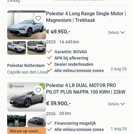
Zwaag
Polestar 4 Long Range Single Motor |
Magnesium | Trekhaak
Bewaren
in
€ 49.950,-
Details
Mijn
Favorieten
14.445
km
2025
Garantie: BOVAG
APK bij aflevering
Dealer onderhouden
Polestar Rotterdam
2 aug 26
Alle milieu/emissie zones
Capelle aan den IJssel
Polestar 4 LR DUAL MOTOR PRO
PILOT PLUS NAPPA 100 KWH | 22kW
Bewaren
in
€ 59.900,-
Details
Mijn
Favorieten
20
km
2026
Financiering mogelijk
HV Auto
1 aug 26
Alle milieu/emissie zones
Nieuw op voorraad
Drachten