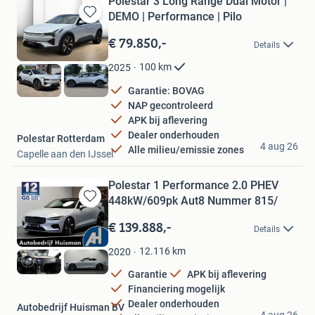
Polestar 3 Long Range Dual Motor |
DEMO | Performance | Pilo
Bewaren
in
€ 79.850,-
Details
Mijn
Favorieten
100
km
2025
Garantie: BOVAG
NAP gecontroleerd
APK bij aflevering
Dealer onderhouden
Polestar Rotterdam
4 aug 26
Alle milieu/emissie zones
Capelle aan den IJssel
Polestar 1 Performance 2.0 PHEV
448kW/609pk Aut8 Nummer 815/
Bewaren
in
€ 139.888,-
Details
Mijn
Favorieten
12.116
km
2020
Garantie
APK bij aflevering
Financiering mogelijk
Dealer onderhouden
Autobedrijf Huisman BV
4 aug 26