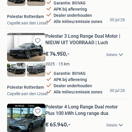
Garantie: BOVAG
APK bij aflevering
Dealer onderhouden
Polestar Rotterdam
30 jul 26
Alle milieu/emissie zones
Capelle aan den IJssel
Polestar 3 Long Range Dual Motor |
NIEUW UIT VOORRAAD | Luch
Bewaren
in
€ 74.950,-
Details
Mijn
Favorieten
15
km
2025
Garantie: BOVAG
APK bij aflevering
Dealer onderhouden
Polestar Rotterdam
30 jul 26
Alle milieu/emissie zones
Capelle aan den IJssel
Polestar 4 Long Range Dual motor
Plus 100 kWh Long range dua
Bewaren
in
€ 65.940,-
Details
Mijn