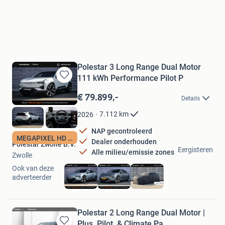
Polestar 3 Long Range Dual Motor
111 kWh Performance Pilot P
Bewaren
in
€ 79.899,-
Details
Mijn
Favorieten
7.112
km
2026
NAP gecontroleerd
MEGAPIXEL HD LED
Dealer onderhouden
Polestar Zwolle B.V.
Eergisteren
Alle milieu/emissie zones
Zwolle
Ook van deze
adverteerder
Polestar 2 Long Range Dual Motor |
Plus, Pilot, & Climate Pa