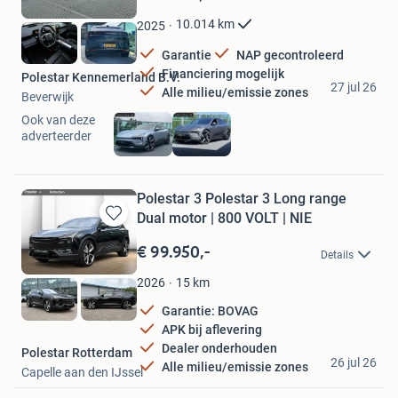
Mijn
Favorieten
10.014
km
2025
Garantie
NAP gecontroleerd
Financiering mogelijk
Polestar Kennemerland B.V.
27 jul 26
Alle milieu/emissie zones
Beverwijk
Ook van deze
adverteerder
Polestar 3 Polestar 3 Long range
Dual motor | 800 VOLT | NIE
Bewaren
in
€ 99.950,-
Details
Mijn
Favorieten
15
km
2026
Garantie: BOVAG
APK bij aflevering
Dealer onderhouden
Polestar Rotterdam
26 jul 26
Alle milieu/emissie zones
Capelle aan den IJssel