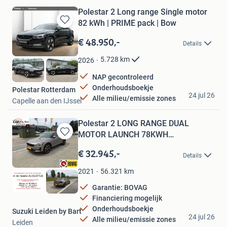
Polestar 2 Long range Single motor
82 kWh | PRIME pack | Bow
Bewaren
in
€ 48.950,-
Details
Mijn
Favorieten
5.728
km
2026
NAP gecontroleerd
Onderhoudsboekje
Polestar Rotterdam
24 jul 26
Alle milieu/emissie zones
Capelle aan den IJssel
Polestar 2 LONG RANGE DUAL
MOTOR LAUNCH 78KWH
Bewaren
PERFORMANCE |
in
€ 32.945,-
Details
Mijn
Favorieten
56.321
km
2021
Garantie: BOVAG
Financiering mogelijk
Onderhoudsboekje
Suzuki Leiden by Bart
24 jul 26
Alle milieu/emissie zones
Leiden