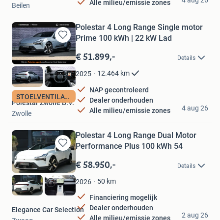
Alle milieu/emissie zones
Beilen
Polestar 4 Long Range Single motor
Prime 100 kWh | 22 kW Lad
Bewaren
in
€ 51.899,-
Details
Mijn
Favorieten
12.464
km
2025
NAP gecontroleerd
STOELVENTILATIE
Dealer onderhouden
Polestar Zwolle B.V.
4 aug 26
Alle milieu/emissie zones
Zwolle
Polestar 4 Long Range Dual Motor
Performance Plus 100 kWh 54
Bewaren
in
€ 58.950,-
Details
Mijn
Favorieten
50
km
2026
Financiering mogelijk
Dealer onderhouden
Elegance Car Selection
2 aug 26
Alle milieu/emissie zones