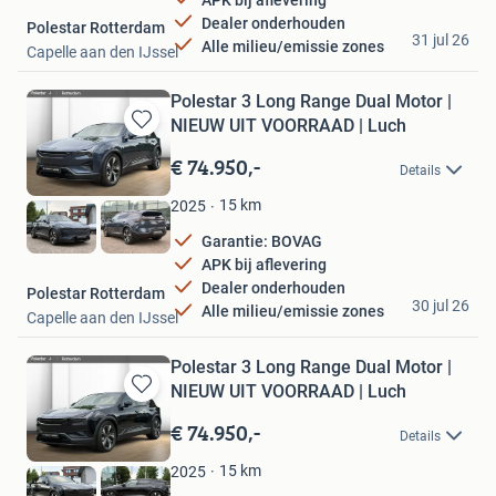
Dealer onderhouden
Polestar Rotterdam
31 jul 26
Alle milieu/emissie zones
Capelle aan den IJssel
Polestar 3 Long Range Dual Motor |
NIEUW UIT VOORRAAD | Luch
Bewaren
in
€ 74.950,-
Details
Mijn
Favorieten
15
km
2025
Garantie: BOVAG
APK bij aflevering
Dealer onderhouden
Polestar Rotterdam
30 jul 26
Alle milieu/emissie zones
Capelle aan den IJssel
Polestar 3 Long Range Dual Motor |
NIEUW UIT VOORRAAD | Luch
Bewaren
in
€ 74.950,-
Details
Mijn
Favorieten
15
km
2025