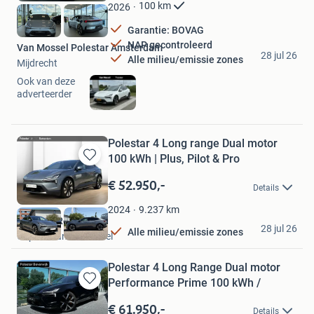
Favorieten
100
km
2026
Garantie: BOVAG
NAP gecontroleerd
Van Mossel Polestar Amsterdam
28 jul 26
Alle milieu/emissie zones
Mijdrecht
Ook van deze
adverteerder
Polestar 4 Long range Dual motor
100 kWh | Plus, Pilot & Pro
Bewaren
in
€ 52.950,-
Details
Mijn
Favorieten
9.237
km
2024
Polestar Rotterdam
28 jul 26
Alle milieu/emissie zones
Capelle aan den IJssel
Polestar 4 Long Range Dual motor
Performance Prime 100 kWh /
Bewaren
in
€ 61.950,-
Details