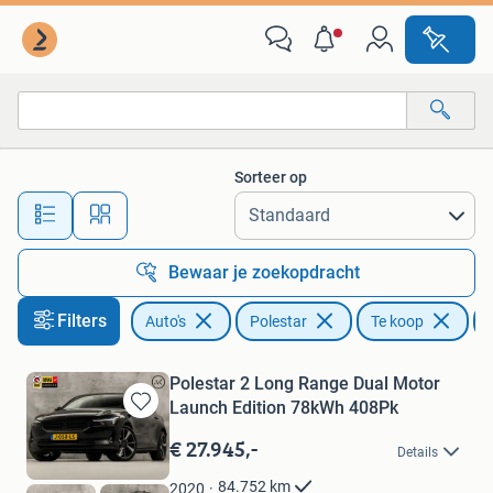
Polestar
Sorteer op
Alle afstanden…
Bewaar je zoekopdracht
Filters
Auto's
Polestar
Te koop
Polestar 2 Long Range Dual Motor
Launch Edition 78kWh 408Pk
Bewaren
in
€ 27.945,-
Details
Mijn
Favorieten
84.752
km
2020