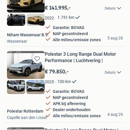
Bewaren
in
€ 141.995,-
Details
Mijn
Favorieten
1.751
km
2022
Garantie: BOVAG
NAP gecontroleerd
Niham Wassenaar B.V.
5 aug 26
Alle milieu/emissie zones
Wassenaar
Polestar 3 Long Range Dual Motor
Performance | Luchtvering |
Bewaren
in
€ 79.850,-
Details
Mijn
Favorieten
100
km
2025
Garantie: BOVAG
NAP gecontroleerd
APK bij aflevering
Dealer onderhouden
Polestar Rotterdam
4 aug 26
Alle milieu/emissie zones
Capelle aan den IJssel