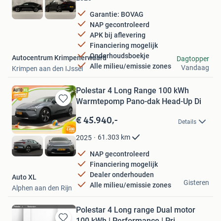
Garantie: BOVAG
NAP gecontroleerd
APK bij aflevering
Financiering mogelijk
Onderhoudsboekje
Autocentrum Krimpenerwaard
Dagtopper
Alle milieu/emissie zones
Vandaag
Krimpen aan den IJssel
Polestar 4 Long Range 100 kWh
Warmtepomp Pano-dak Head-Up Di
Bewaren
in
€ 45.940,-
Details
Mijn
Favorieten
61.303
km
2025
NAP gecontroleerd
Financiering mogelijk
Dealer onderhouden
Auto XL
Gisteren
Alle milieu/emissie zones
Alphen aan den Rijn
Polestar 4 Long range Dual motor
100 kWh | Performance | Pri