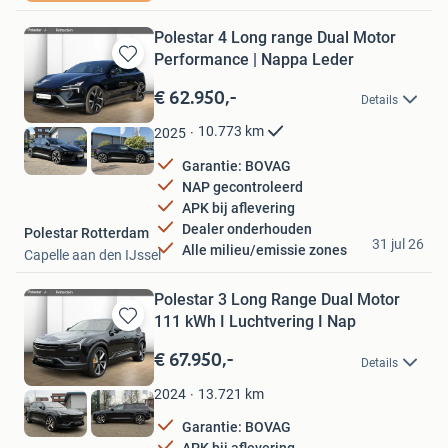
Polestar 4 Long range Dual Motor
Performance | Nappa Leder
Bewaren
in
€ 62.950,-
Details
Mijn
Favorieten
10.773
km
2025
Garantie: BOVAG
NAP gecontroleerd
APK bij aflevering
Dealer onderhouden
Polestar Rotterdam
31 jul 26
Alle milieu/emissie zones
Capelle aan den IJssel
Polestar 3 Long Range Dual Motor
111 kWh I Luchtvering I Nap
Bewaren
in
€ 67.950,-
Details
Mijn
Favorieten
13.721
km
2024
Garantie: BOVAG
APK bij aflevering