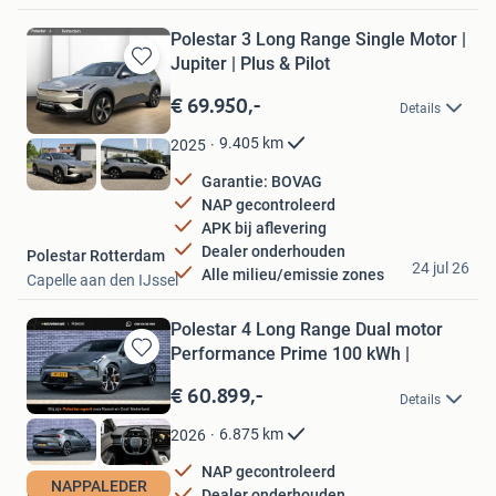
Polestar 3 Long Range Single Motor |
Jupiter | Plus & Pilot
Bewaren
in
€ 69.950,-
Details
Mijn
Favorieten
9.405
km
2025
Garantie: BOVAG
NAP gecontroleerd
APK bij aflevering
Dealer onderhouden
Polestar Rotterdam
24 jul 26
Alle milieu/emissie zones
Capelle aan den IJssel
Polestar 4 Long Range Dual motor
Performance Prime 100 kWh |
Bewaren
in
€ 60.899,-
Details
Mijn
Favorieten
6.875
km
2026
NAP gecontroleerd
NAPPALEDER
Dealer onderhouden