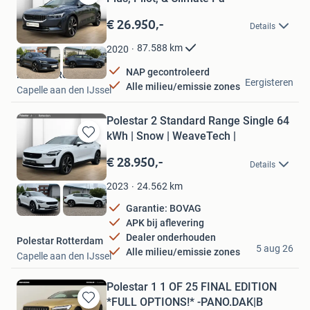
Bewaren
in
€ 26.950,-
Details
Mijn
Favorieten
87.588
km
2020
NAP gecontroleerd
Polestar Rotterdam
Eergisteren
Alle milieu/emissie zones
Capelle aan den IJssel
Polestar 2 Standard Range Single 64
kWh | Snow | WeaveTech |
Bewaren
in
€ 28.950,-
Details
Mijn
Favorieten
24.562
km
2023
Garantie: BOVAG
APK bij aflevering
Dealer onderhouden
Polestar Rotterdam
5 aug 26
Alle milieu/emissie zones
Capelle aan den IJssel
Polestar 1 1 OF 25 FINAL EDITION
*FULL OPTIONS!* -PANO.DAK|B