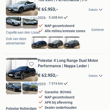
Bewaren
in
€ 65.950,-
Details
Mijn
Favorieten
5.608
km
2026
NAP gecontroleerd
Polestar Rotterdam
Gisteren
Alle milieu/emissie zones
Capelle aan den IJssel
Ook van deze
adverteerder
Polestar 4 Long Range Dual Motor
Performance | Nappa Leder |
Bewaren
in
€ 62.950,-
Details
Mijn
Favorieten
7.916
km
2025
Garantie: BOVAG
NAP gecontroleerd
APK bij aflevering
Dealer onderhouden
Polestar Rotterdam