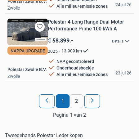
Polestar Zwolle B.V.
24 jul 26
Alle milieu/emissie zones
Zwolle
Polestar 4 Long Range Dual Motor
Performance Prime 100 kWh A
Bewaren
in
€ 58.899,-
Details
Mijn
Favorieten
13.909
km
NAPPA UPGRADE
2025
NAP gecontroleerd
Onderhoudsboekje
Polestar Zwolle B.V.
23 jul 26
Alle milieu/emissie zones
Zwolle
1
2
Pagina 1 van 2
Tweedehands Polestar Leder kopen