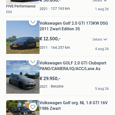
Details
Mijn
FIVE Performance
Favorieten
127.163
km
2021
1 aug 26
Elst
Volkswagen Golf 2.0 GTI 173KW DSG
Bewaren
2011 Zwart Edition 35
in
Mijn
€ 12.500,-
Details
Favorieten
Wesley Staal
164.257
km
2011
4 aug 26
Winschoten
Volkswagen GOLF 2.0 GTI Clubsport
Bewaren
PANO/CAMERA/IQ/ACC/Lane As
in
Mijn
€ 29.950,-
Favorieten
Fatih 03
Benzine
2021
5 aug 26
Heerhugowaard
Volkswagen Golf org. NL 1.8 GTI 16V
1986 Zwart
Bewaren