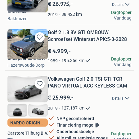
in
€ 26.975,-
Details
Mijn
Auto Balk
Dagtopper
Favorieten
88.422
km
2019
Vandaag
Bakhuizen
Golf 2 1.8 8V GTI OMBOUW
Schroefset Winterset APK:5-3-2028
Bewaren
in
€ 4.999,-
Mijn
Cheapest Cars B.V.
Dagtopper
Favorieten
195.356
km
1989
Vandaag
Hazerswoude-Dorp
Volkswagen Golf 2.0 TSI GTI TCR
PANO VIRTUAL ACC KEYLESS CAM
Bewaren
in
€ 25.999,-
Details
Mijn
Favorieten
127.187
km
2019
NAP gecontroleerd
NARDO ORIGINEEL NL
Financiering mogelijk
Onderhoudsboekje
Carstore Tilburg B.V.
Dagtopper
Alle milieu/emissie zones