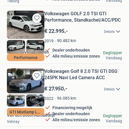
Vandaag
Tilburg
Volkswagen GOLF 2.0 TSI GTI
Performance, Standkachel/ACC/PDC
Bewaren
in
€ 22.995,-
Details
Mijn
Favorieten
90.482
km
2019
Dealer onderhouden
Autohuis Van Der Veen
Dagtopper
Alle milieu/emissie zones
Performance
Vandaag
IJhorst
Volkswagen Golf 8 2.0 TSI GTI DSG
245PK Navi Led Camera ACC
Bewaren
in
€ 27.950,-
Details
Mijn
Favorieten
96.085
km
2022
Financiering mogelijk
GTI Mistlamp Led
Dealer onderhouden
Van den Boom Autobedrijf
Dagtopper
Alle milieu/emissie zones
Vandaag
Venray