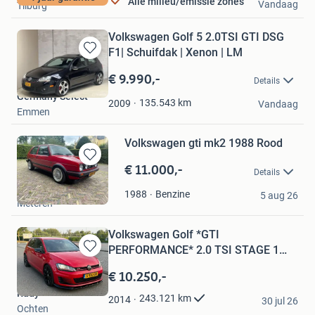
Alle milieu/emissie zones
Vandaag
Tilburg
Volkswagen Golf 5 2.0TSI GTI DSG
F1| Schuifdak | Xenon | LM
Bewaren
in
€ 9.990,-
Details
Mijn
Germany Select
Favorieten
135.543
km
2009
Vandaag
Emmen
Volkswagen gti mk2 1988 Rood
€ 11.000,-
Bewaren
Details
in
PB
Mijn
Benzine
1988
5 aug 26
Meteren
Favorieten
Volkswagen Golf *GTI
PERFORMANCE* 2.0 TSI STAGE 1
Bewaren
2014 ROOD
in
€ 10.250,-
Mijn
Rudy
Favorieten
243.121
km
2014
30 jul 26
Ochten