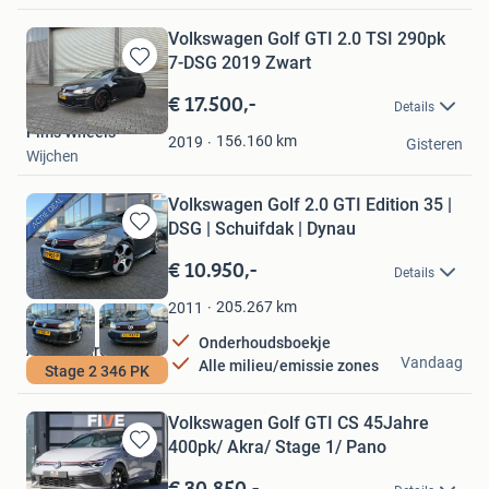
Volkswagen Golf GTI 2.0 TSI 290pk
7-DSG 2019 Zwart
Bewaren
in
€ 17.500,-
Details
Mijn
Pim's Wheels
Favorieten
156.160
km
2019
Gisteren
Wijchen
Volkswagen Golf 2.0 GTI Edition 35 |
DSG | Schuifdak | Dynau
Bewaren
in
€ 10.950,-
Details
Mijn
Favorieten
205.267
km
2011
Onderhoudsboekje
Auto Q burg
Vandaag
Alle milieu/emissie zones
Stage 2 346 PK
Drachten
Volkswagen Golf GTI CS 45Jahre
400pk/ Akra/ Stage 1/ Pano
Bewaren
in
€ 30.850,-