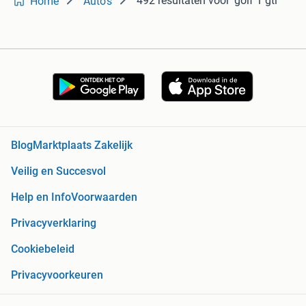
492 resultaten
voor 'golf 1 gti'
Home
Auto's
Blog
Marktplaats Zakelijk
Veilig en Succesvol
Help en Info
Voorwaarden
Privacyverklaring
Cookiebeleid
Privacyvoorkeuren