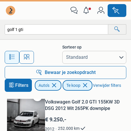
Auto's
Sorteer op
Alle afstanden…
Bewaar je zoekopdracht
Filters
Auto's
Te koop
Verwijder filters
Volkswagen Golf 2.0 GTI 155KW 3D
Bewaren
in
DSG 2012 Wit 265PK downpipe
Mijn
€ 9.250,-
Favorieten
252.000
km
2012