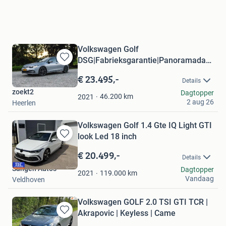
Volkswagen Golf
DSG|Fabrieksgarantie|Panoramadak|GTI
Bewaren
velgen
in
€ 23.495,-
Details
Mijn
zoekt2
Dagtopper
Favorieten
46.200
km
2021
2 aug 26
Heerlen
Volkswagen Golf 1.4 Gte IQ Light GTI
look Led 18 inch
Bewaren
in
€ 20.499,-
Details
Mijn
Sangen Autos
Dagtopper
Favorieten
119.000
km
2021
Vandaag
Veldhoven
Volkswagen GOLF 2.0 TSI GTI TCR |
Akrapovic | Keyless | Came
Bewaren