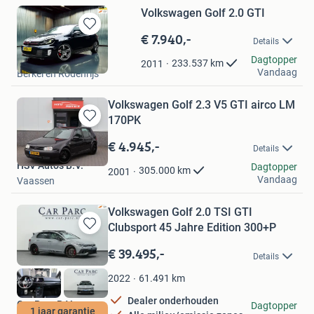
Volkswagen Golf 2.0 GTI
€ 7.940,-
Bewaren
Details
in
Pro Auto Verkoop
Dagtopper
Mijn
233.537
km
2011
Vandaag
Berkel en Rodenrijs
Favorieten
Volkswagen Golf 2.3 V5 GTI airco LM
170PK
Bewaren
in
€ 4.945,-
Details
Mijn
HSV Auto's B.V.
Favorieten
Dagtopper
305.000
km
2001
Vandaag
Vaassen
Volkswagen Golf 2.0 TSI GTI
Clubsport 45 Jahre Edition 300+P
Bewaren
in
€ 39.495,-
Details
Mijn
Favorieten
61.491
km
2022
Dealer onderhouden
Car Parc B.V.
Dagtopper
1 jaar garantie