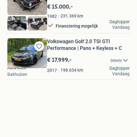
in
€ 15.000,-
Mijn
Favorieten
231.369
km
1982
KWB Automotive
Dagtopper
Financiering mogelijk
Vandaag
's-Gravenhage
Volkswagen Golf 2.0 TSI GTI
Performance | Pano + Keyless + C
Bewaren
in
€ 17.999,-
Details
Mijn
Auto Balk
Dagtopper
Favorieten
198.634
km
2017
Vandaag
Bakhuizen