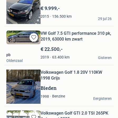
in
Mijn
€ 9.999,-
Favorieten
Vadym Matviiuk
156.500
km
2015
29 jul 26
Apeldoorn
VW Golf 7.5 GTI performance 310 pk,
2019, 63000 km zwart
Bewaren
in
€ 22.500,-
Mijn
pb
Favorieten
63.400
km
2019
Gisteren
Oldenzaal
Bewaren
Volkswagen Golf 1.8 20V 110KW
in
1998 Grijs
Mijn
Favorieten
Bieden
Vince
Benzine
1998
Eergisteren
Oosterhout
Volkswagen Golf GTI 2.0 TSI 265PK