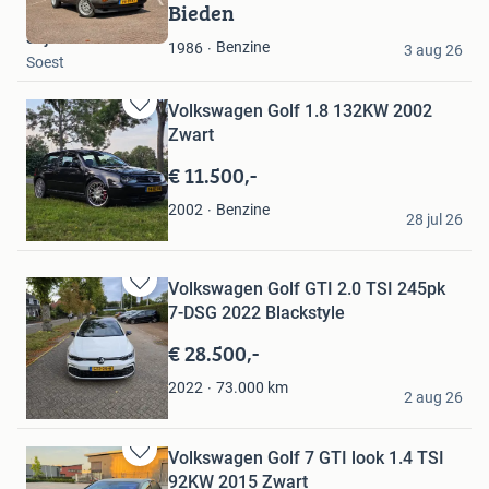
in
Bieden
Mijn
Stijn
Favorieten
Benzine
1986
3 aug 26
Soest
Volkswagen Golf 1.8 132KW 2002
Bewaren
Zwart
in
Mijn
€ 11.500,-
Favorieten
jaap
Benzine
2002
28 jul 26
Oude Pekela
Volkswagen Golf GTI 2.0 TSI 245pk
Bewaren
7-DSG 2022 Blackstyle
in
Mijn
€ 28.500,-
Favorieten
Rick
73.000
km
2022
2 aug 26
Enschede
Volkswagen Golf 7 GTI look 1.4 TSI
Bewaren
92KW 2015 Zwart