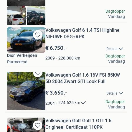
Frank
Dagtopper
Vandaag
Emmeloord
Volkswagen Golf 6 1.4 TSI Highline
NIEUWE DSG+APK
Bewaren
in
€ 6.750,-
Details
Mijn
Dion Verheijden
Dagtopper
Favorieten
228.000
km
2009
Vandaag
Purmerend
Volkswagen Golf 1.6 16V FSI 85KW
Bewaren
5D 2004 Zwart GTI Look Full
in
Mijn
€ 3.650,-
Details
Favorieten
U.
Dagtopper
274.625
km
2004
Vandaag
Utrecht
Volkswagen Golf Golf 1 GTI 1.6
Origineel Certificaat 110PK
Bewaren