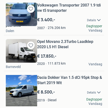
Volkswagen Transporter 2007 1.9 tdi
vw t5 transporter
Bewaren
in
€ 3.400,-
Details
Mijn
paul smid
Dagtopper
Favorieten
276.206
km
2007
Vandaag
Dalen
Opel Movano 2.3Turbo Laadklep
2020 L5 H1 Diesel
Bewaren
in
€ 17.850,-
Mijn
Dutchvans.com
Favorieten
111.873
km
2020
Vandaag
Barneveld
Bewaren
Dacia Dokker Van 1.5 dCi 95pk Stop &
in
Mijn
Start 2019 Wit
Favorieten
€ 8.500,-
Details
Jergus Jansen
Dagtopper
Diesel
2019
Vandaag
Hillegom