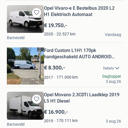
Opel Vivaro-e E Bestelbus 2020 L2
H1 Elektrisch Automaat
Bewaren
in
€ 19.750,-
Mijn
Dutchvans.com
Bewaren
Favorieten
22.527
km
2020
Vandaag
Barneveld
in
Mijn
Favorieten
Ford Custom L1H1 170pk
handgeschakeld AUTO ANDROID
APPLE CAR
€ 8.300,-
Details
Terence
Dagtopper
171.000
km
2017
3 aug 26
Maasland
Opel Movano 2.3CDTi Laadklep 2019
L5 H1 Diesel
Bewaren
in
€ 16.900,-
Mijn
Dutchvans.com
Favorieten
170.111
km
2019
3 aug 26
Barneveld