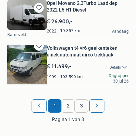
Opel Movano 2.3Turbo Laadklep
2022 L5 H1 Diesel
Bewaren
in
€ 26.900,-
Mijn
Dutchvans.com
Favorieten
19.357
km
2022
Vandaag
Barneveld
Volkswagen t4 vr6 geelkenteken
Bewaren
uniek automaat airco trekhaak
in
Mijn
€ 11.499,-
Details
Favorieten
Richard Fokker
Dagtopper
193.599
km
1999
30 jul 26
Almere
1
2
3
Pagina 1 van 3