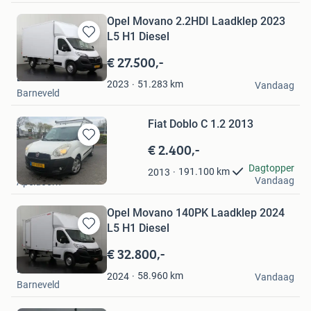
Opel Movano 2.2HDI Laadklep 2023
L5 H1 Diesel
Bewaren
in
€ 27.500,-
Mijn
Dutchvans.com
Favorieten
51.283
km
2023
Vandaag
Barneveld
Fiat Doblo C 1.2 2013
€ 2.400,-
Bewaren
in
Jovana Trajkovic
Dagtopper
191.100
km
2013
Mijn
Vandaag
Apeldoorn
Favorieten
Opel Movano 140PK Laadklep 2024
L5 H1 Diesel
Bewaren
in
€ 32.800,-
Mijn
Dutchvans.com
Favorieten
58.960
km
2024
Vandaag
Barneveld