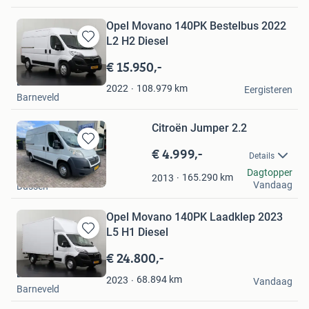
Opel Movano 140PK Bestelbus 2022
L2 H2 Diesel
Bewaren
in
€ 15.950,-
Mijn
Dutchvans.com
Favorieten
108.979
km
2022
Eergisteren
Barneveld
Citroën Jumper 2.2
€ 4.999,-
Bewaren
Details
in
fp
Dagtopper
Mijn
165.290
km
2013
Vandaag
Dussen
Favorieten
Opel Movano 140PK Laadklep 2023
L5 H1 Diesel
Bewaren
in
€ 24.800,-
Mijn
Dutchvans.com
Favorieten
68.894
km
2023
Vandaag
Barneveld