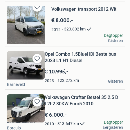
Volkswagen transport 2012 Wit
Bewaren
in
€ 8.000,-
Mijn
Favorieten
323.802
km
2012
ME
Dagtopper
Gisteren
Zwolle
Opel Combo 1.5BlueHDi Bestelbus
2023 L1 H1 Diesel
Bewaren
in
€ 10.995,-
Mijn
Dutchvans.com
Favorieten
122.272
km
2023
Gisteren
Barneveld
Volkswagen Crafter Bestel 35 2.5 D
L2h2 80KW Euro5 2010
Bewaren
in
€ 6.000,-
Mijn
Jos Morsink BV
Dagtopper
Favorieten
313.647
km
2010
Eergisteren
Borculo