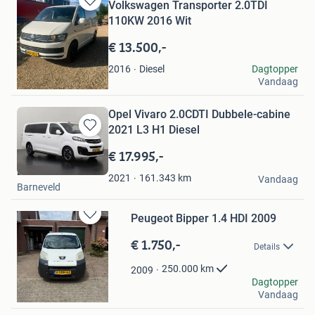
Volkswagen Transporter 2.0TDI
Bewaren
110KW 2016 Wit
in
Mijn
€ 13.500,-
Favorieten
Gerjanne
Diesel
Dagtopper
2016
Vandaag
Stroe
Opel Vivaro 2.0CDTI Dubbele-cabine
2021 L3 H1 Diesel
Bewaren
in
€ 17.995,-
Mijn
Dutchvans.com
Favorieten
161.343
km
2021
Vandaag
Barneveld
Peugeot Bipper 1.4 HDI 2009
Bewaren
in
€ 1.750,-
Details
Mijn
Favorieten
250.000
km
2009
Bruno
Dagtopper
Vandaag
Arnhem