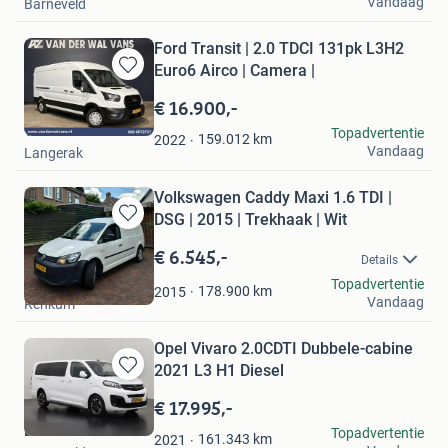
Vandaag
Barneveld
Ford Transit | 2.0 TDCI 131pk L3H2
Euro6 Airco | Camera |
Bewaren
in
€ 16.900,-
Mijn
Van der Wal Vans
Topadvertentie
Favorieten
159.012
km
2022
Vandaag
Langerak
Volkswagen Caddy Maxi 1.6 TDI |
DSG | 2015 | Trekhaak | Wit
Bewaren
in
€ 6.545,-
Details
Mijn
DeVosFietsen
Topadvertentie
Favorieten
178.900
km
2015
Vandaag
Renkum
Opel Vivaro 2.0CDTI Dubbele-cabine
2021 L3 H1 Diesel
Bewaren
in
€ 17.995,-
Mijn
Dutchvans.com
Topadvertentie
Favorieten
161.343
km
2021