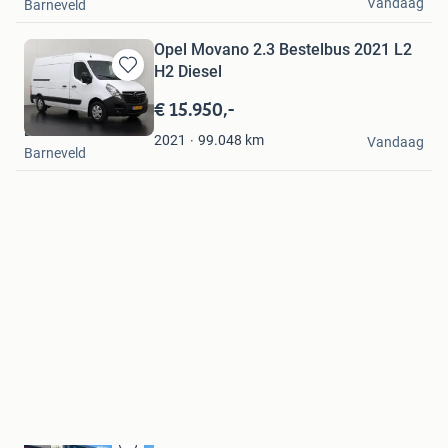
Vandaag
Barneveld
Opel Movano 2.3 Bestelbus 2021 L2
H2 Diesel
Bewaren
in
€ 15.950,-
Mijn
Dutchvans.com
Favorieten
99.048
km
2021
Vandaag
Barneveld