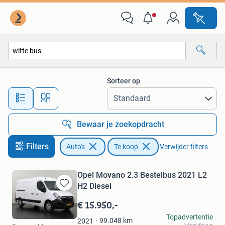
Auto's
Sorteer op
Alle afstanden…
Bewaar je zoekopdracht
Filters
Auto's
Te koop
Verwijder filters
Opel Movano 2.3 Bestelbus 2021 L2
H2 Diesel
Bewaren
in
€ 15.950,-
Mijn
Dutchvans.com
Topadvertentie
Favorieten
99.048
km
2021