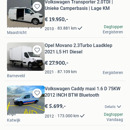
Volkswagen Transporter 2.0TDI |
Unieke Camperbasis | Lage KM
Bewaren
in
€ 19.950,-
Mijn
N.A.A. Rompelberg
Dagtopper
Favorieten
83.881
km
2010
Eergisteren
Maastricht
Opel Movano 2.3Turbo Laadklep
2021 L5 H1 Diesel
Bewaren
in
€ 27.900,-
Mijn
Dutchvans.com
Favorieten
87.109
km
2021
Eergisteren
Barneveld
Volkswagen Caddy maxi 1.6 D 75KW
2012 INCH BTW Bluetooth
Bewaren
in
€ 5.699,-
Details
Mijn
Krijn
Favorieten
Dagtopper
173.000
km
2012
Vandaag
Katwijk