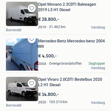
Opel Movano 2.3CDTI Bakwagen
2019 L5 H1 Diesel
Bewaren
in
€ 28.800,-
Mijn
Dutchvans.com
Favorieten
21.462
km
2019
Vandaag
Barneveld
Mercedes-Benz Mercedes-benz 2004
Bewaren
Wit
in
Mijn
€ 4.500,-
Favorieten
dirk
Overige brandstoffen
Dagtopper
2004
Vandaag
Schraard
Opel Vivaro 2.0CDTI Bestelbus 2020
L2 H1 Diesel
Bewaren
in
€ 14.800,-
Mijn
Dutchvans.com
Favorieten
103.213
km
2020
Vandaag
Barneveld