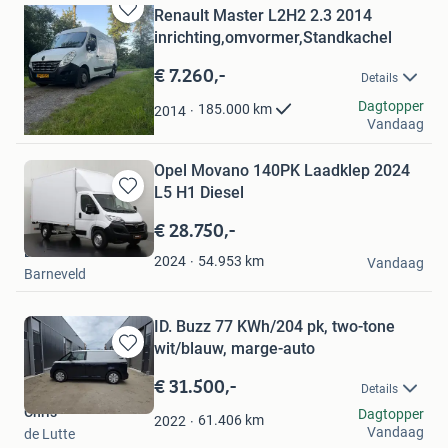
Renault Master L2H2 2.3 2014
Bewaren
inrichting,omvormer,Standkachel
in
Mijn
€ 7.260,-
Details
Favorieten
E bakker
Dagtopper
185.000
km
2014
Vandaag
Stadskanaal
Opel Movano 140PK Laadklep 2024
L5 H1 Diesel
Bewaren
in
€ 28.750,-
Mijn
Dutchvans.com
Favorieten
54.953
km
2024
Vandaag
Barneveld
ID. Buzz 77 KWh/204 pk, two-tone
wit/blauw, marge-auto
Bewaren
in
€ 31.500,-
Details
Mijn
Chris
Dagtopper
Favorieten
61.406
km
2022
Vandaag
de Lutte