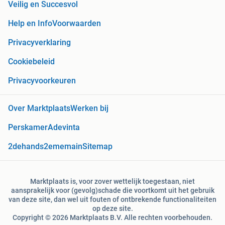
Veilig en Succesvol
Help en Info
Voorwaarden
Privacyverklaring
Cookiebeleid
Privacyvoorkeuren
Over Marktplaats
Werken bij
Perskamer
Adevinta
2dehands
2ememain
Sitemap
Marktplaats is, voor zover wettelijk toegestaan, niet
aansprakelijk voor (gevolg)schade die voortkomt uit het gebruik
van deze site, dan wel uit fouten of ontbrekende functionaliteiten
op deze site.
Copyright © 2026 Marktplaats B.V. Alle rechten voorbehouden.