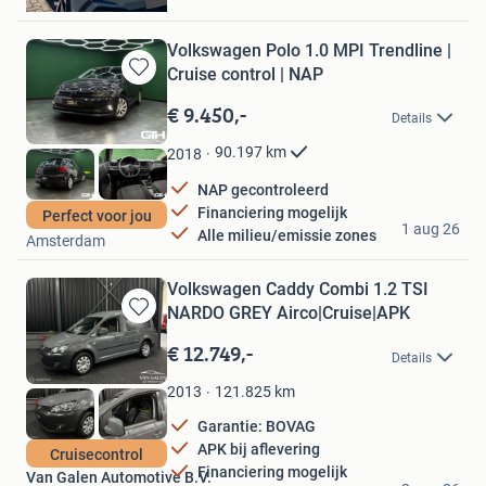
Amsterdam
Volkswagen Polo 1.0 MPI Trendline |
Cruise control | NAP
Bewaren
in
€ 9.450,-
Details
Mijn
Favorieten
90.197
km
2018
NAP gecontroleerd
Financiering mogelijk
Perfect voor jou
GTH Automotive
1 aug 26
Alle milieu/emissie zones
Amsterdam
Volkswagen Caddy Combi 1.2 TSI
NARDO GREY Airco|Cruise|APK
Bewaren
in
€ 12.749,-
Details
Mijn
Favorieten
121.825
km
2013
Garantie: BOVAG
APK bij aflevering
Cruisecontrol
Financiering mogelijk
Van Galen Automotive B.V.