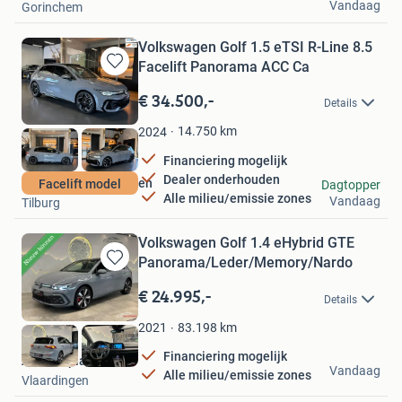
Vandaag
Gorinchem
Volkswagen Golf 1.5 eTSI R-Line 8.5
Facelift Panorama ACC Ca
Bewaren
in
€ 34.500,-
Details
Mijn
Favorieten
14.750
km
2024
Financiering mogelijk
Dealer onderhouden
Van Geffen Voertuigen
Facelift model
Dagtopper
Alle milieu/emissie zones
Vandaag
Tilburg
Volkswagen Golf 1.4 eHybrid GTE
Panorama/Leder/Memory/Nardo
Bewaren
in
€ 24.995,-
Details
Mijn
Favorieten
83.198
km
2021
Financiering mogelijk
AO Autoplaza
Vandaag
Alle milieu/emissie zones
Vlaardingen