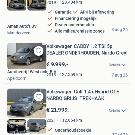
Favorieten
128.404
km
2019
Garantie
APK bij aflevering
Financiering mogelijk
Dealer onderhouden
Aman Auto's BV
3 aug 26
Alle milieu/emissie zones
Manderveen
Volkswagen CADDY 1.2 TSI 5p
DEALER ONDERHOUDEN, Nardo Grey!
Bewaren
in
€ 9.999,-
Details
Mijn
Autobedrijf Westzicht B.V.
Favorieten
127.359
km
2013
7 aug 26
Apeldoorn
Volkswagen Golf 1.4 eHybrid GTE
NARDO GRIJS |TREKHAAK
Bewaren
in
€ 21.999,-
Details
Mijn
Favorieten
112.854
km
2021
Onderhoudsboekje
Regge Autogroep
17 jul 26