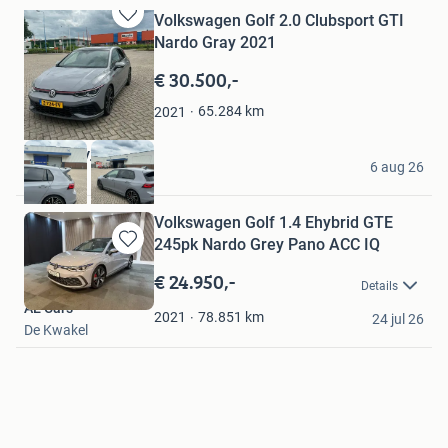
Volkswagen Golf 2.0 Clubsport GTI
Bewaren
Nardo Gray 2021
in
Mijn
€ 30.500,-
Favorieten
65.284
km
2021
SIAHH B.V.
6 aug 26
Utrecht
Volkswagen Golf 1.4 Ehybrid GTE
245pk Nardo Grey Pano ACC IQ
Bewaren
in
€ 24.950,-
Details
Mijn
AE Cars
Favorieten
78.851
km
2021
24 jul 26
De Kwakel