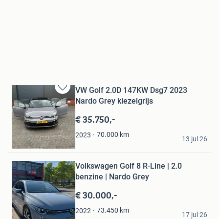
VW Golf 2.0D 147KW Dsg7 2023
Bewaren
Nardo Grey kiezelgrijs
in
Mijn
€ 35.750,-
Favorieten
Ouafila
70.000
km
2023
13 jul 26
Vlaardingen
Bewaren
Volkswagen Golf 8 R-Line | 2.0
in
Mijn
benzine | Nardo Grey
Favorieten
€ 30.000,-
A.K.
73.450
km
2022
17 jul 26