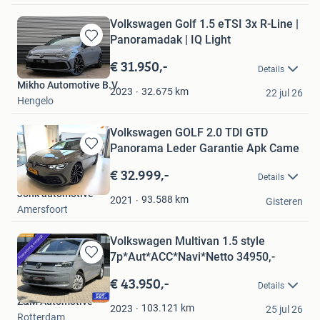
Volkswagen Golf 1.5 eTSI 3x R-Line |
Panoramadak | IQ Light
Bewaren
in
€ 31.950,-
Details
Mijn
Mikho Automotive B.V.
Favorieten
32.675
km
2023
22 jul 26
Hengelo
Volkswagen GOLF 2.0 TDI GTD
Panorama Leder Garantie Apk Came
Bewaren
in
€ 32.999,-
Details
Mijn
Jonk automotive
Favorieten
93.588
km
2021
Gisteren
Amersfoort
Volkswagen Multivan 1.5 style
7p*Aut*ACC*Navi*Netto 34950,-
Bewaren
in
€ 43.950,-
Details
Mijn
Z&M Automotive
Favorieten
103.121
km
2023
25 jul 26
Rotterdam