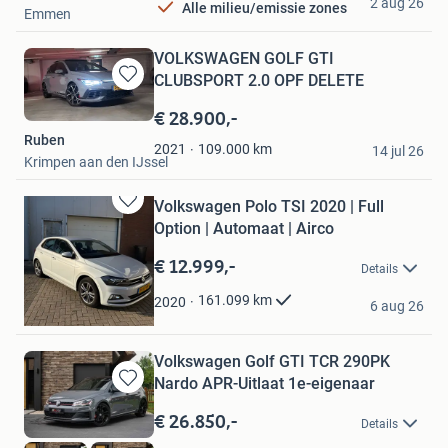
2 aug 26
Alle milieu/emissie zones
Emmen
VOLKSWAGEN GOLF GTI
CLUBSPORT 2.0 OPF DELETE
Bewaren
in
€ 28.900,-
Mijn
Ruben
Favorieten
109.000
km
2021
14 jul 26
Krimpen aan den IJssel
Volkswagen Polo TSI 2020 | Full
Bewaren
Option | Automaat | Airco
in
Mijn
€ 12.999,-
Details
Favorieten
Jason
161.099
km
2020
6 aug 26
Eindhoven
Volkswagen Golf GTI TCR 290PK
Nardo APR-Uitlaat 1e-eigenaar
Bewaren
in
€ 26.850,-
Details
Mijn