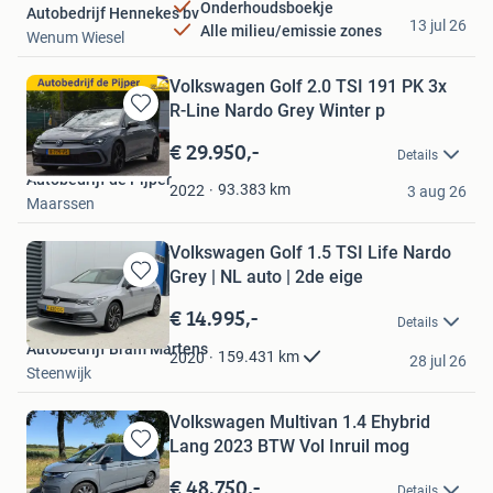
Onderhoudsboekje
Autobedrijf Hennekes bv
13 jul 26
Alle milieu/emissie zones
Wenum Wiesel
Volkswagen Golf 2.0 TSI 191 PK 3x
R-Line Nardo Grey Winter p
Bewaren
in
€ 29.950,-
Details
Mijn
Autobedrijf de Pijper
Favorieten
93.383
km
2022
3 aug 26
Maarssen
Volkswagen Golf 1.5 TSI Life Nardo
Grey | NL auto | 2de eige
Bewaren
in
€ 14.995,-
Details
Mijn
Autobedrijf Bram Martens
Favorieten
159.431
km
2020
28 jul 26
Steenwijk
Volkswagen Multivan 1.4 Ehybrid
Lang 2023 BTW Vol Inruil mog
Bewaren
in
€ 48.750,-
Details