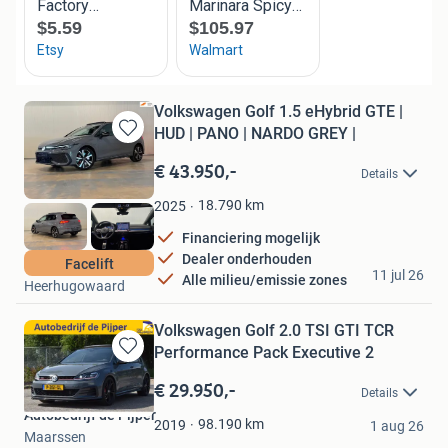
Volkswagen Golf 1.5 eHybrid GTE |
HUD | PANO | NARDO GREY |
Bewaren
in
€ 43.950,-
Details
Mijn
Favorieten
18.790
km
2025
Financiering mogelijk
Dealer onderhouden
Luxo Automotive
Facelift
11 jul 26
Alle milieu/emissie zones
Heerhugowaard
Volkswagen Golf 2.0 TSI GTI TCR
Performance Pack Executive 2
Bewaren
in
€ 29.950,-
Details
Mijn
Autobedrijf de Pijper
Favorieten
98.190
km
2019
1 aug 26
Maarssen