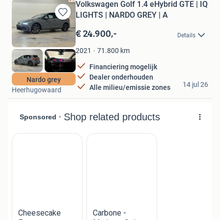
Volkswagen Golf 1.4 eHybrid GTE | IQ
LIGHTS | NARDO GREY | A
Bewaren
in
€ 24.900,-
Details
Mijn
Favorieten
71.800
km
2021
Financiering mogelijk
Dealer onderhouden
Luxo Automotive
Nardo grey
14 jul 26
Alle milieu/emissie zones
Heerhugowaard