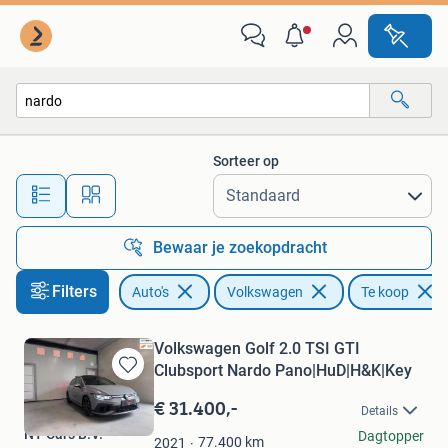
Volkswagen
Sorteer op
Alle afstanden…
Bewaar je zoekopdracht
Filters
Auto's
Volkswagen
Te koop
Volkswagen Golf 2.0 TSI GTI
Clubsport Nardo Pano|HuD|H&K|Key
Bewaren
in
€ 31.400,-
Details
Mijn
NY Cars B.V.
Dagtopper
Favorieten
77.400
km
2021