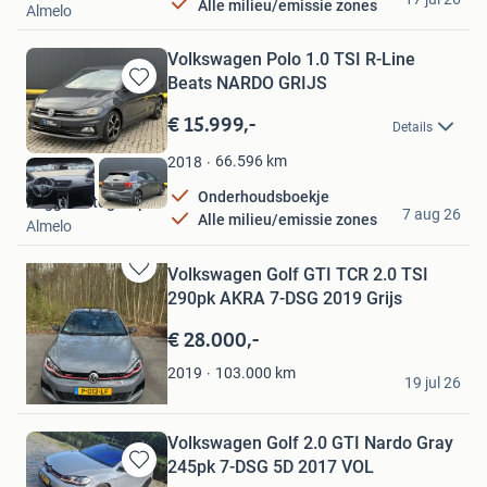
Alle milieu/emissie zones
Almelo
Volkswagen Polo 1.0 TSI R-Line
Beats NARDO GRIJS
Bewaren
in
€ 15.999,-
Details
Mijn
Favorieten
66.596
km
2018
Onderhoudsboekje
Regge Autogroep
7 aug 26
Alle milieu/emissie zones
Almelo
Volkswagen Golf GTI TCR 2.0 TSI
Bewaren
290pk AKRA 7-DSG 2019 Grijs
in
Mijn
€ 28.000,-
Favorieten
E
103.000
km
2019
19 jul 26
's-Gravenhage
Volkswagen Golf 2.0 GTI Nardo Gray
245pk 7-DSG 5D 2017 VOL
Bewaren