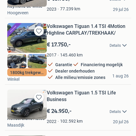
Mijn
Raymond de Witte
Favorieten
77.239
km
2023
29 jul 26
Hoogeveen
Volkswagen Tiguan 1.4 TSI 4Motion
Highline CARPLAY/TREKHAAK/
Bewaren
in
€ 17.750,-
Details
Mijn
Favorieten
145.460
km
2017
Garantie
Financiering mogelijk
Dealer onderhouden
Hof Occasions
1800kg trekgewicht
1 aug 26
Alle milieu/emissie zones
Winkel
Volkswagen Tiguan 1.5 TSI Life
Business
Bewaren
in
€ 24.950,-
Details
Mijn
Honderdland Autos
Favorieten
102.592
km
2022
20 jul 26
Maasdijk