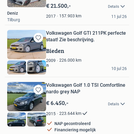
in
€ 21.500,-
Details
Mijn
Deniz
Favorieten
157.903
km
2017
11 jul 26
Tilburg
Volkswagen Golf GTI 211PK perfecte
staat! Zie beschrijving.
Bewaren
in
Bieden
Mijn
Favorieten
226.000
km
2009
Lucas van der Meulen
10 jul 26
Alphen aan den Rijn
Volkswagen Golf 1.0 TSI Comfortline
nardo grey NAP
Bewaren
in
€ 6.450,-
Details
Mijn
Favorieten
223.644
km
2015
NAP gecontroleerd
Financiering mogelijk