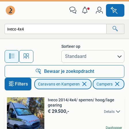
Campers
Sorteer op
Alle afstanden…
Bewaar je zoekopdracht
Filters
Caravans en Kamperen
Campers
Ve
Iveco 2014/4x4/ sperren/ hoog/lage
gearing
€ 29.500,-
Details
Dagtopper