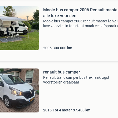
Mooie bus camper 2006 Renault master
alle luxe voorzien
Mooie bus camper 2006 renault master l2 h2 in
luxe voorzien in top staat maak een afspraak 
bezichtiging renault master camper (2006) | of
grid | recent groot onderhoud | instapklaar vr
2006
300.000
km
renault bus camper
Renault trafic camper bus trekhaak izgst
voorstoelen draaibaar
2015
Tot 4 meter
97.400
km