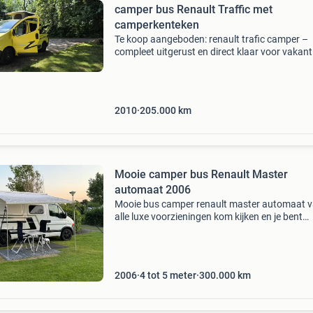
camper bus Renault Traffic met
camperkenteken
Te koop aangeboden: renault trafic camper –
compleet uitgerust en direct klaar voor vakant
Bent u op zoek naar een betrouwbare, compac
volledig uitgeruste camper? Dan is deze renaul
trafic ca
2010
205.000
km
Mooie camper bus Renault Master
automaat 2006
Mooie bus camper renault master automaat 
alle luxe voorzieningen kom kijken en je bent
verkocht motor in top staat 2024 om gekeurd 
officieel camper bij de rdw groot navigatiesys
tv met app
2006
4 tot 5 meter
300.000
km