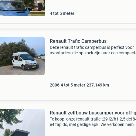
4 tot 5 meter
Renault Trafic Camperbus
Deze renault trafic camperbus is perfect voor
avonturiers die op zoek zijn naar een compact
maar complete reisgenoot. De bus is omgeb
tot een gezellige camper met een comfortabel
slaapgedeelte,
2006
4 tot 5 meter
237.149
km
Renault zelfbouw buscamper voor off-g
Te koop: onze renault trafic t29 l2/h1 2,5 dci 
e4 fap dc, met geldige apk. We verkopen hem
omdat we zelf opzoek zijn naar een grotere en
verder geen investeringen meer willen doen in