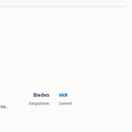
Bieden
nick
Eergisteren
Gemert
 biedt
cte