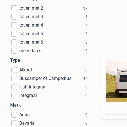
tot en met 2
37
tot en met 3
3
tot en met 4
4
tot en met 5
0
tot en met 6
0
meer dan 6
0
Type
Alkoof
0
Buscamper of Camperbus
46
Half-integraal
0
Integraal
0
Merk
Adria
0
Bavaria
0