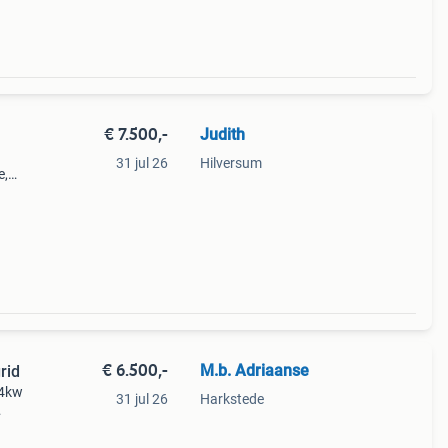
€ 7.500,-
Judith
31 jul 26
Hilversum
e,
ouwd
€ 6.500,-
M.b. Adriaanse
rid
84kw
31 jul 26
Harkstede
 deze