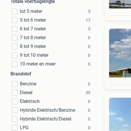
Totale voertuiglengte
tot 5 meter
5
5 tot 6 meter
17
6 tot 7 meter
5
7 tot 8 meter
0
8 tot 9 meter
0
9 tot 10 meter
0
10 meter en meer
0
Brandstof
Benzine
0
Diesel
39
Elektrisch
0
Hybride Elektrisch/Benzine
0
Hybride Elektrisch/Diesel
0
LPG
0