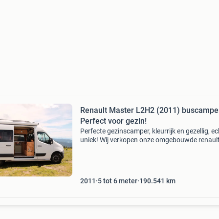
Renault Master L2H2 (2011) buscamper
Perfect voor gezin!
Perfecte gezinscamper, kleurrijk en gezellig, ec
uniek! Wij verkopen onze omgebouwde renaul
master buscamper uit 2011 met groot
tweepersoonsbed, vast kinderbed en ingebo
koelkast en fornuis. In
2011
5 tot 6 meter
190.541
km