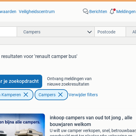
waarden
Veiligheidscentrum
Berichten
Meldingen
Campers
A
 resultaten
voor 'renault camper bus'
Ontvang meldingen van
r je zoekopdracht
nieuwe zoekresultaten
n Kamperen
Campers
Verwijder filters
inkoop campers van oud tot jong , alle
bouwjaren welkom
U wilt uw camper verkopen, snel, betrouwbaar