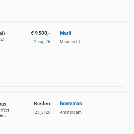
€ 9.500,-
Marit
el)
tot
2 aug 26
Maastricht
ls je
eer op
Bieden
Boersman
bus
erfect
25 jul 26
Amsterdam
en
wee p