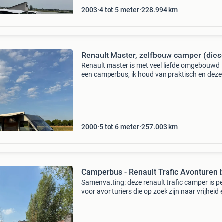
2003
4 tot 5 meter
228.994
km
Renault Master, zelfbouw camper (dies
Renault master is met veel liefde omgebouwd 
een camperbus, ik houd van praktisch en deze
camperbus is heel praktisch en fijn ingericht. A
na een lange autorit aankomt, hoef je niets m
t
2000
5 tot 6 meter
257.003
km
Camperbus - Renault Trafic Avonturen 
Samenvatting: deze renault trafic camper is p
voor avonturiers die op zoek zijn naar vrijheid 
flexibiliteit. Met een slimme indeling biedt deze
buscamper comfortabele slaapplekken voor t