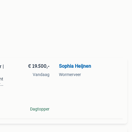
€ 19.500,-
Sophia Heijnen
 |
Vandaag
Wormerveer
ht
t
uwde
Dagtopper