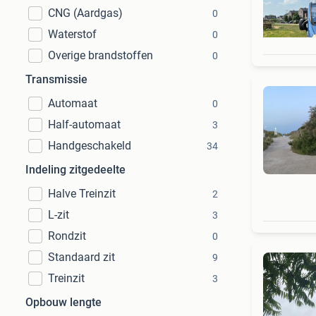
CNG (Aardgas)
0
Waterstof
0
Overige brandstoffen
0
Transmissie
Automaat
0
Half-automaat
3
Handgeschakeld
34
Indeling zitgedeelte
Halve Treinzit
2
L-zit
3
Rondzit
0
Standaard zit
9
Treinzit
3
Opbouw lengte