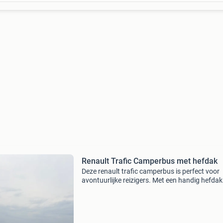
Renault Trafic Camperbus met hefdak
Deze renault trafic camperbus is perfect voor
avontuurlijke reizigers. Met een handig hefdak
hij extra stahoogte en slaapruimte. De bus is
voorzien van een comfortabel bed, een compa
keuken m