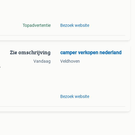
lle
een
Topadvertentie
Bezoek website
Zie omschrijving
camper verkopen nederland
Vandaag
Veldhoven
,
lle
een
Bezoek website