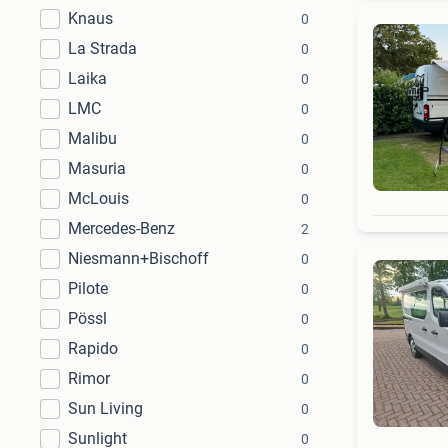
Knaus
0
La Strada
0
Laika
0
LMC
0
Malibu
0
Masuria
0
McLouis
0
Mercedes-Benz
2
Niesmann+Bischoff
0
Pilote
0
Pössl
0
Rapido
0
Rimor
0
Sun Living
0
Sunlight
0