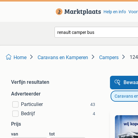
Help en info
Voor
124
Home
Caravans en Kamperen
Campers
Verfijn resultaten
Bewaa
Adverteerder
Caravans e
Particulier
43
Bedrijf
4
Prijs
van
tot