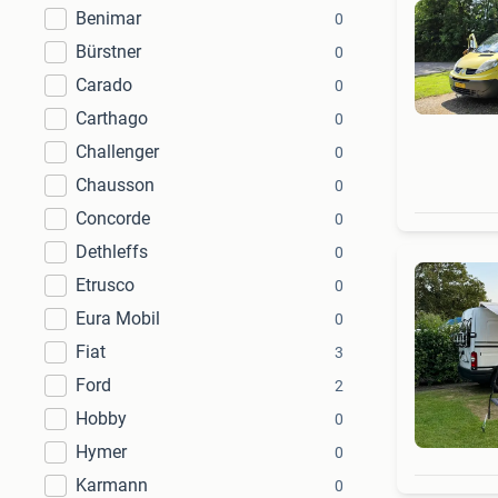
Benimar
0
Bürstner
0
Carado
0
Carthago
0
Challenger
0
Chausson
0
Concorde
0
Dethleffs
0
Etrusco
0
Eura Mobil
0
Fiat
3
Ford
2
Hobby
0
Hymer
0
Karmann
0