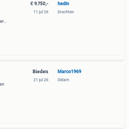
€ 9.750,-
hedin
11 jul 26
Drachten
ie!
te en
t
Bieden
Marco1969
21 jul 26
Didam
van
als
teem