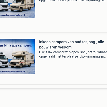
opgehaald met ter plaatse rdw-vrijwaring en
bankbetaling . Dan zit u nu op de goede site. A
bouwjaren van top tot schrot wij zorgen voor 
correcte e
inkoop campers van oud tot jong , alle
bouwjaren welkom
U wilt uw camper verkopen, snel, betrouwbaar
opgehaald met ter plaatse rdw-vrijwaring en
bankbetaling . Dan zit u nu op de goede site. A
bouwjaren van top tot schrot wij zorgen voor 
correcte e