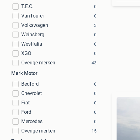
T.E.C.
0
VanTourer
0
Volkswagen
3
Weinsberg
0
Westfalia
0
XGO
0
Overige merken
43
Merk Motor
Bedford
0
Chevrolet
0
Fiat
0
Ford
0
Mercedes
0
Overige merken
15