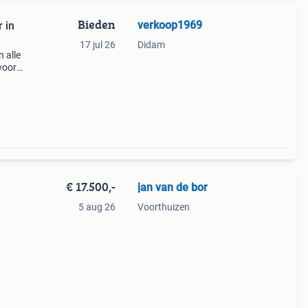
Bieden
verkoop1969
 in
17 jul 26
Didam
 alle
voor
f-
aagpr
€ 17.500,-
jan van de bor
5 aug 26
Voorthuizen