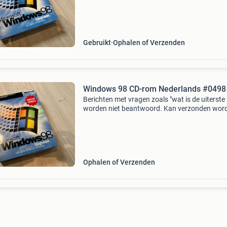
jaar van alles verzameld waaronder software
Gebruikt
Ophalen of Verzenden
Windows 98 CD-rom Nederlands #0498
Berichten met vragen zoals "wat is de uiterste p
worden niet beantwoord. Kan verzonden wor
Wegens zolderopruiming. Ik heb ongeveer 10-
jaar van alles verzameld waaronder software
Ophalen of Verzenden