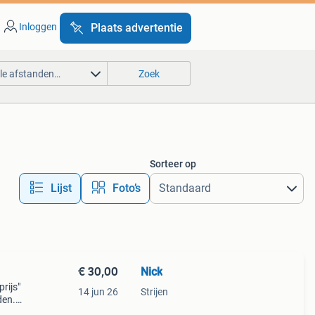
Inloggen
Plaats advertentie
lle afstanden…
Zoek
Sorteer op
Lijst
Foto’s
€ 30,00
Nick
rijs"
14 jun 26
Strijen
den.
15