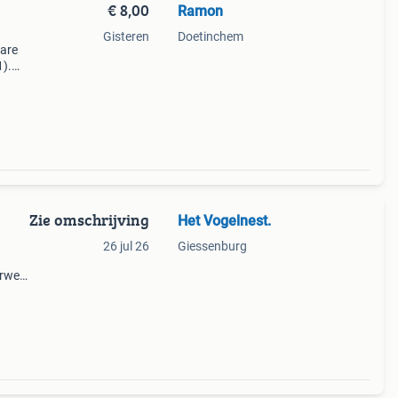
€ 8,00
Ramon
Gisteren
Doetinchem
ware
1).
dows-
ies
Zie omschrijving
Het Vogelnest.
1
26 jul 26
Giessenburg
orweb
mpaq
n 1