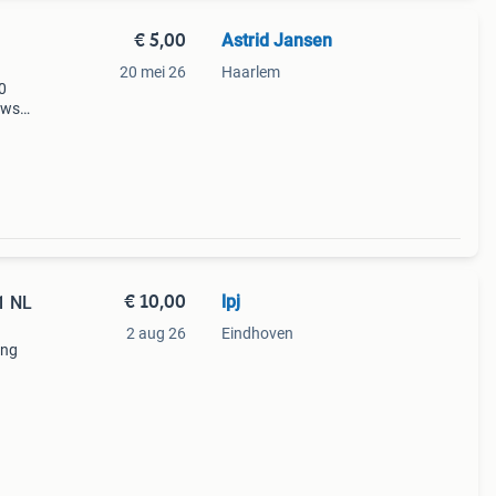
€ 5,00
Astrid Jansen
20 mei 26
Haarlem
00
ows
oger,
v
€ 10,00
lpj
1 NL
2 aug 26
Eindhoven
eng
en
,