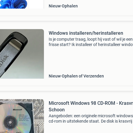
Nieuw
Ophalen
Windows installeren/herinstalleren
Is je computer traag, loopt hij vast of wil je een
frisse start? Ik installeer of herinstalleer wind
snel en netjes. Wat ik doe: ✅ windows 10 of
windows 11(pro) installeren ✅ schone
herinstallatie
Nieuw
Ophalen of Verzenden
Microsoft Windows 98 CD-ROM - Krasvri
Schoon
Aangeboden: een originele microsoft windows
cd-rom in uitstekende staat. De disk is krasvrij
schoon, en de behuizing is eveneens netjes. Id
voor verzamelaars, retro-pc bouwers of voor w