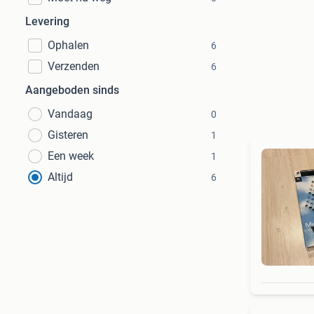
Levering
Ophalen
6
Verzenden
6
Aangeboden sinds
Vandaag
0
Gisteren
1
Een week
1
Altijd
6