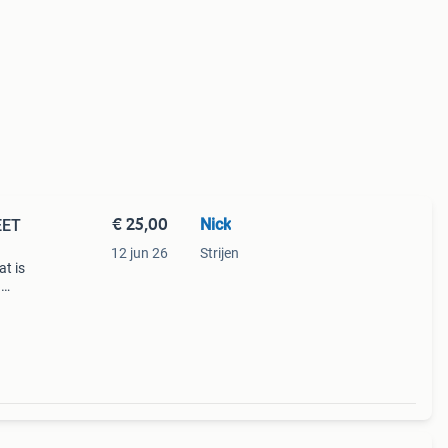
€ 25,00
Nick
EET
12 jun 26
Strijen
t is
n
Ik
waar