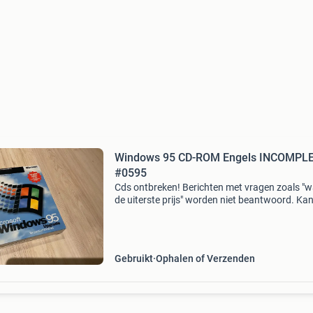
Windows 95 CD-ROM Engels INCOMPL
#0595
Cds ontbreken! Berichten met vragen zoals "wa
de uiterste prijs" worden niet beantwoord. Ka
verzonden worden. Wegens zolderopruiming. 
heb ongeveer 10-15 jaar van alles verzameld 
Gebruikt
Ophalen of Verzenden