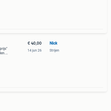
d
€ 40,00
Nick
rijs"
14 jun 26
Strijen
den.
15
d