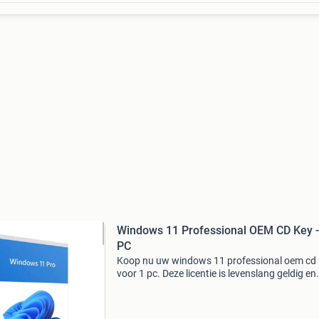
Windows 11 Professional OEM CD Key -
PC
Koop nu uw windows 11 professional oem cd 
voor 1 pc. Deze licentie is levenslang geldig en
geschikt voor een nieuwe installatie. U ontvan
direct na aankoop de, productsleutel. Wereldwi
acti