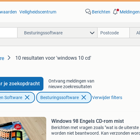
waarden
Veiligheidscentrum
Berichten
Meldingen
Besturingssoftware
A
10 resultaten
voor 'windows 10 cd'
re
Ontvang meldingen van
r je zoekopdracht
nieuwe zoekresultaten
en Software
Besturingssoftware
Verwijder filters
Windows 98 Engels CD-rom mist
Berichten met vragen zoals "wat is de uiterste p
worden niet beantwoord. Kan verzonden wor
Wegens zolderopruiming. Ik heb ongeveer 10-