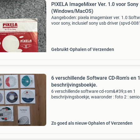
PIXELA ImageMixer Ver. 1.0 voor Sony
(Windows/MacOS)
Aangeboden: pixela imagemixer ver. 1.0 Soft
voor sony, inclusief sony usb driver (spvd-008
Deze software is compatibel met diverse win
versies (98/98se/me/2000/xp) en macos-vers
(8.5.1/8
Gebruikt
Ophalen of Verzenden
6 verschillende Software CD-Rom's en 
beschrijvingsboekje.
6 verschillende software cd-rom&#39;s en 1
beschrijvingsboekje, waaronder : foto 2 : seni
cd-rom, en hij is van 2004 - 2005. Foto 3 : co
color monitor series, 5500, 7500, 7550, 9500, i
Zo goed als nieuw
Ophalen of Verzenden