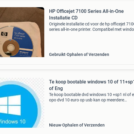
HP Officejet 7100 Series All-in-One
Installatie CD
Originele installatie cd voor de hp officejet 71
series all-in-one printer. Compatibel met wind
(98, me, 2000, xp) en macintosh (os v9.1 En h
os x v10.1.5 En hoger). Cd versie 1.13. Ideaal 
Gebruikt
Ophalen of Verzenden
Te koop bootable windows 10 of 11+sp
of Eng
Te koop bootable dvd windows 10 +sp1 nl of 
opo dvd 10 euro op usb kan op meerdere
apparaten gebruikt worden incl. Handleiding 
ondesteuning,15 euro exclusief verzendkosten
eventueel ophalen in
Nieuw
Ophalen of Verzenden