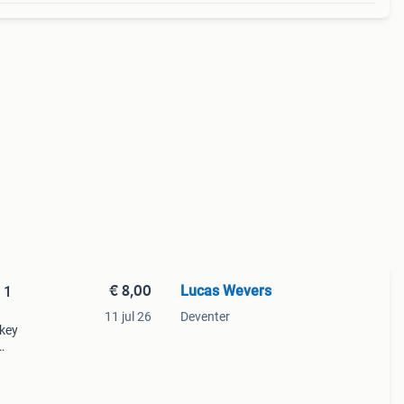
€ 8,00
Lucas Wevers
 1
11 jul 26
Deventer
key
gt
jd te