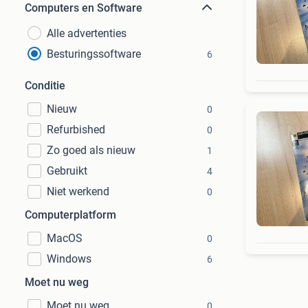
Computers en Software
Alle advertenties
Besturingssoftware
6
Conditie
Nieuw
0
Refurbished
0
Zo goed als nieuw
1
Gebruikt
4
Niet werkend
0
Computerplatform
MacOS
0
Windows
6
Moet nu weg
Moet nu weg
0