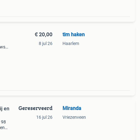
€ 20,00
tim haken
8 jul 26
Haarlem
ows
Gereserveerd
Miranda
j en
16 jul 26
Vriezenveen
 98
 en
eaal
ie ee