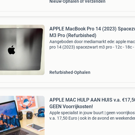
Nieuw
Ophalen of Verzenden
APPLE MacBook Pro 14 (2023) Spacez
M3 Pro (Refurbished)
Aangeboden door mediamarkt ede: apple ma
pro 14 (2023) spacezwart m3 pro - 12c - 18c -
gb - 1 tb (refurbished) specificaties
besturingssysteem: macos sonoma processor
apple m3 pro ram-geheuge
Refurbished
Ophalen
APPLE MAC HULP AAN HUIS v.a. €17,50
GEEN Voorrijkosten!
Apple specialist in jouw buurt | geen voorrijkos
v.a. 17,50 Euro | ook in de avond en weekende
0854019366 nu! (Ook whatsappen mogelijk n
dit nummer) of bel voor spoed 0854019366. 
va