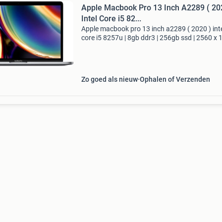
Apple Macbook Pro 13 Inch A2289 ( 20
Intel Core i5 82...
Apple macbook pro 13 inch a2289 ( 2020 ) int
core i5 8257u | 8gb ddr3 | 256gb ssd | 2560 x 
touchbar | macos sequoia 15.7.7-Zichtbare
gebruikerssporen apple macbook pro 13 inch
a2289 - 2020 -
Zo goed als nieuw
Ophalen of Verzenden