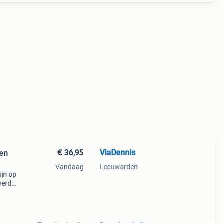
€ 36,95
ViaDennis
nen
Vandaag
Leeuwarden
ijn op
verd.
n de