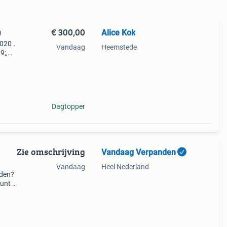
€ 300,00
Alice Kok
0
020 .
Vandaag
Heemstede
9;,
r geen
Dagtopper
Zie omschrijving
Vandaag Verpanden
Vandaag
Heel Nederland
nden?
unt u
en
Geen