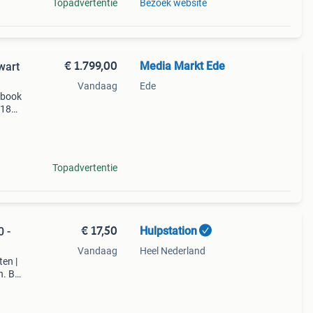
Topadvertentie
Bezoek website
€ 1.799,00
Media Markt Ede
wart
Vandaag
Ede
cbook
 18
:
Topadvertentie
€ 17,50
Hulpstation
 -
Vandaag
Heel Nederland
ten |
n. Bel
aar
Maak