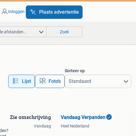
Inloggen
Plaats advertentie
lle afstanden…
Zoek
Sorteer op
Lijst
Foto’s
Zie omschrijving
Vandaag Verpanden
Vandaag
Heel Nederland
nden?