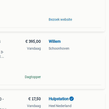
Bezoek website
€ 395,00
Willem
B
Vandaag
Schoonhoven
13-
t.
 de
16 gb
Dagtopper
€ 17,50
Hulpstation
 -
Vandaag
Heel Nederland