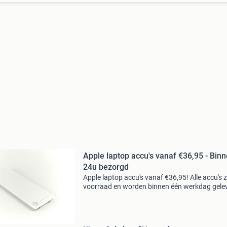
Apple laptop accu's vanaf €36,95 - Bin
24u bezorgd
Apple laptop accu's vanaf €36,95! Alle accu's z
voorraad en worden binnen één werkdag gele
Viadennis.nl staat garant voor de kwaliteit va
producten die wij in onze webshop