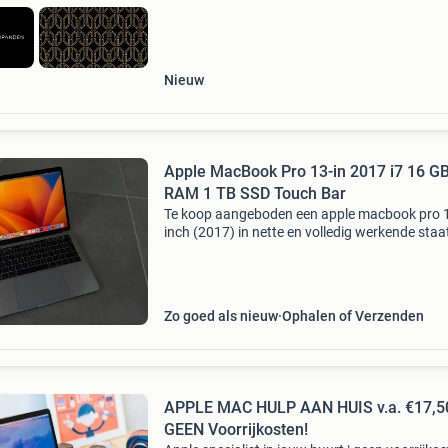
Nieuw
Apple MacBook Pro 13-in 2017 i7 16 G
RAM 1 TB SSD Touch Bar
Te koop aangeboden een apple macbook pro 
inch (2017) in nette en volledig werkende staa
Zeer nette staat, zonder gebruikssporen. Dit is
luxere uitvoering met intel core i7-processor, 
wer
Zo goed als nieuw
Ophalen of Verzenden
APPLE MAC HULP AAN HUIS v.a. €17,50
GEEN Voorrijkosten!