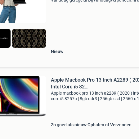
Vandaag geregeld! Bij vandaagverpanden.nl k
uw macbook pro snel en zonder gedoe verkop
tegen een eerlijk bod met directe uitbetaling. 
tusse
Nieuw
Apple Macbook Pro 13 Inch A2289 ( 20
Intel Core i5 82...
Apple macbook pro 13 inch a2289 ( 2020 ) int
core i5 8257u | 8gb ddr3 | 256gb ssd | 2560 x 
touchbar | macos sequoia 15.7.7-Zichtbare
gebruikerssporen apple macbook pro 13 inch
a2289 - 2020 -
Zo goed als nieuw
Ophalen of Verzenden