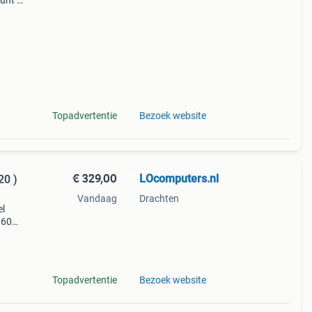
unt u
en
Geen
Topadvertentie
Bezoek website
€ 329,00
LOcomputers.nl
20 )
Vandaag
Drachten
el
1600 |
Topadvertentie
Bezoek website