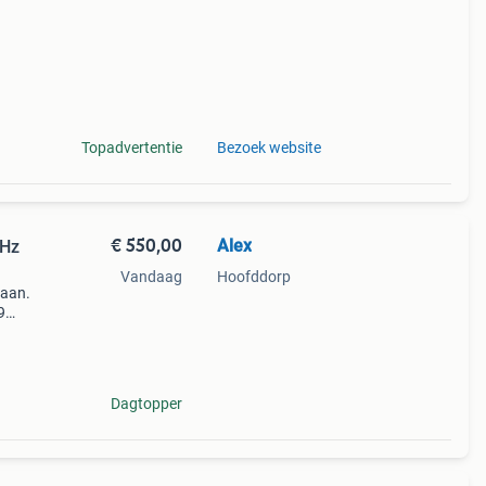
Topadvertentie
Bezoek website
€ 550,00
Alex
GHz
Vandaag
Hoofddorp
 aan.
9
00m
Dagtopper