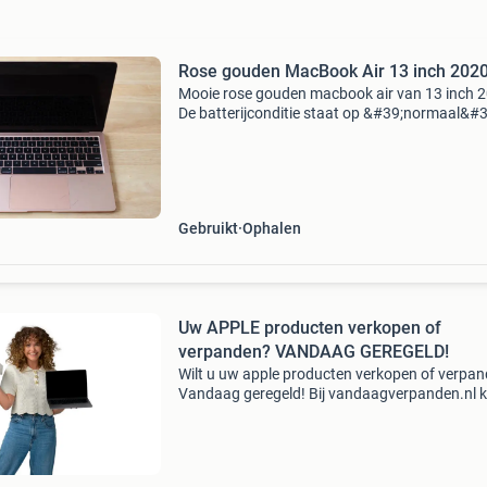
Rose gouden MacBook Air 13 inch 202
Mooie rose gouden macbook air van 13 inch 2
De batterijconditie staat op &#39;normaal&#3
verder werkt de macbook perfect. Met oplade
originele lader macos 15 is de laatste compat
Gebruikt
Ophalen
Uw APPLE producten verkopen of
verpanden? VANDAAG GEREGELD!
Wilt u uw apple producten verkopen of verpa
Vandaag geregeld! Bij vandaagverpanden.nl k
uw macbook pro snel en zonder gedoe verkop
tegen een eerlijk bod met directe uitbetaling. 
tusse