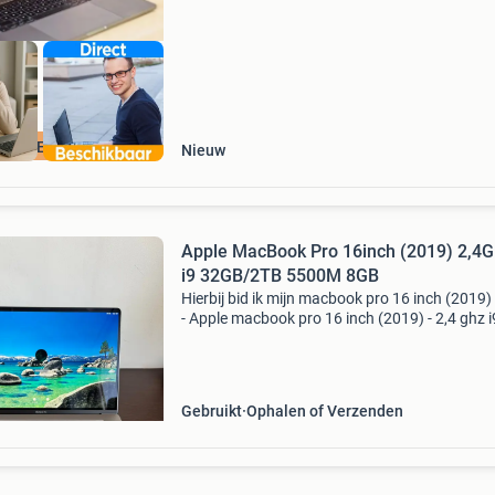
PPLE EXPERT
Nieuw
Apple MacBook Pro 16inch (2019) 2,4
i9 32GB/2TB 5500M 8GB
Hierbij bid ik mijn macbook pro 16 inch (2019)
- Apple macbook pro 16 inch (2019) - 2,4 ghz i
intel - ram: 32gb - ssd: 2tb - graphic card: 55
8gb - battery health: laadcycli: 677 full charge
Gebruikt
Ophalen of Verzenden