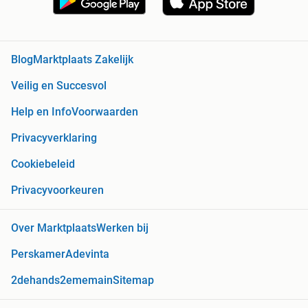
Blog
Marktplaats Zakelijk
Veilig en Succesvol
Help en Info
Voorwaarden
Privacyverklaring
Cookiebeleid
Privacyvoorkeuren
Over Marktplaats
Werken bij
Perskamer
Adevinta
2dehands
2ememain
Sitemap