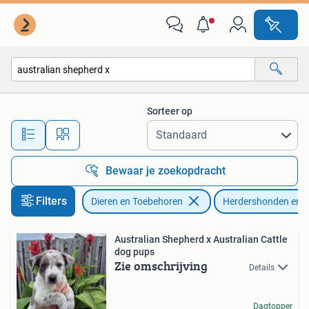
Honden | Herdershonden en Veedrijvers
Sorteer op
Alle afstanden…
Bewaar je zoekopdracht
Filters
Dieren en Toebehoren
Herdershonden en V
Australian Shepherd x Australian Cattle
dog pups
Zie omschrijving
Details
Dagtopper