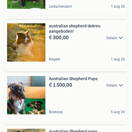
Leidschendam
1 aug 26
australian shepherd dekreu
aangeboden!
€ 300,00
Details
Nagele
1 aug 26
Australian Shepherd Pups
€ 1.500,00
Details
Boskoop
5 aug 26
Australian Shepherd pups