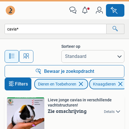
Knaagdieren
Sorteer op
Alle afstanden…
Bewaar je zoekopdracht
Filters
Dieren en Toebehoren
Knaagdieren
Lieve jonge cavias in verschillende
vachtstructuren!
Zie omschrijving
Details