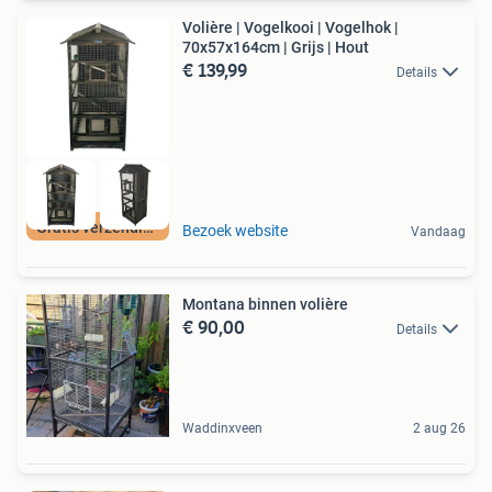
Volière | Vogelkooi | Vogelhok |
70x57x164cm | Grijs | Hout
€ 139,99
Details
Gratis verzending
Bezoek website
Vandaag
Montana binnen volière
€ 90,00
Details
Waddinxveen
2 aug 26