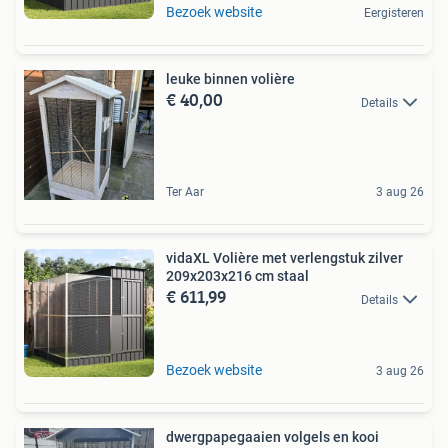
Bezoek website
Eergisteren
leuke binnen volière
€ 40,00
Details
Ter Aar
3 aug 26
vidaXL Volière met verlengstuk zilver
209x203x216 cm staal
€ 611,99
Details
Bezoek website
3 aug 26
dwergpapegaaien volgels en kooi