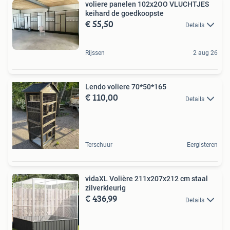
voliere panelen 102x2OO VLUCHTJES
keihard de goedkoopste
€ 55,50
Details
Rijssen
2 aug 26
Lendo voliere 70*50*165
€ 110,00
Details
Terschuur
Eergisteren
vidaXL Volière 211x207x212 cm staal
zilverkleurig
€ 436,99
Details