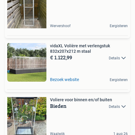
Wervershoof
Eergisteren
vidaXL Volière met verlengstuk
832x207x212 m staal
€ 1.122,99
Details
Bezoek website
Eergisteren
Voliere voor binnen en/of buiten
Bieden
Details
Waalwijk
1 aug 26