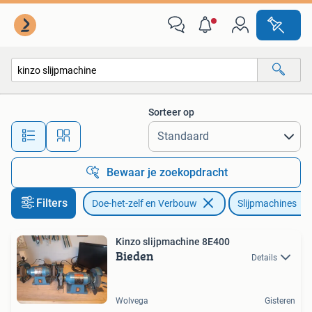
Gereedschap | Slijpmachines
Sorteer op
Alle afstanden…
Bewaar je zoekopdracht
Filters
Doe-het-zelf en Verbouw
Slijpmachines
Kinzo slijpmachine 8E400
Bieden
Details
Wolvega
Gisteren