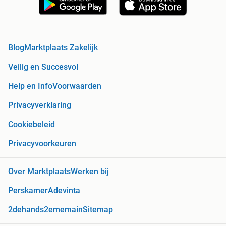
Blog
Marktplaats Zakelijk
Veilig en Succesvol
Help en Info
Voorwaarden
Privacyverklaring
Cookiebeleid
Privacyvoorkeuren
Over Marktplaats
Werken bij
Perskamer
Adevinta
2dehands
2ememain
Sitemap