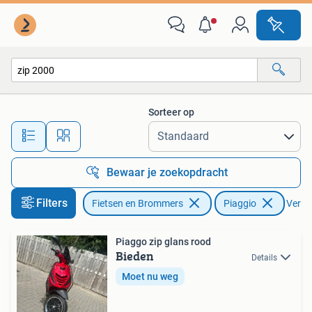
Scooters | Piaggio
Sorteer op
Alle afstanden…
Bewaar je zoekopdracht
Filters
Fietsen en Brommers
Piaggio
Verwij
Piaggo zip glans rood
Bieden
Details
Moet nu weg