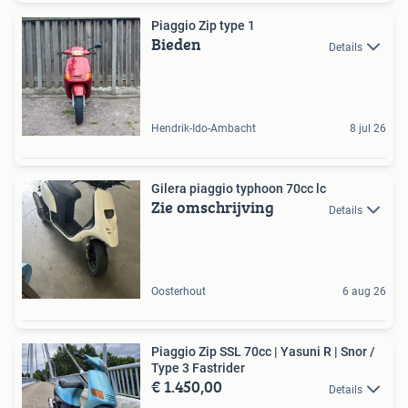
Piaggio Zip type 1
Bieden
Details
Hendrik-Ido-Ambacht
8 jul 26
Gilera piaggio typhoon 70cc lc
Zie omschrijving
Details
Oosterhout
6 aug 26
Piaggio Zip SSL 70cc | Yasuni R | Snor /
Type 3 Fastrider
€ 1.450,00
Details