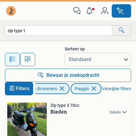
Scooters | Piaggio
Sorteer op
Alle afstanden…
Bewaar je zoekopdracht
Filters
Fietsen en Brommers
Piaggio
Verwijder filters
Zip type 3 70cc
Bieden
Details