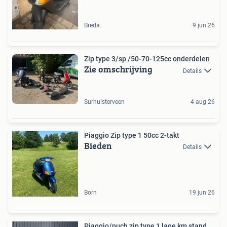
Breda
9 jun 26
Zip type 3/sp /50-70-125cc onderdelen
Zie omschrijving
Details
Surhuisterveen
4 aug 26
Piaggio Zip type 1 50cc 2-takt
Bieden
Details
Born
19 jun 26
Piaggio/puch zip type 1 lage km stand