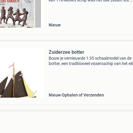
een 17e-eeuws schip was het dek zelden stil.
Matrozen sleepten met tonnen, spoelden het 
schoon en rolden touwen op na een dag op ze
Deze
Nieuw
Zuiderzee botter
Bouw je vernieuwde 1:35 schaalmodel van de
botter, een traditioneel vissersschip van het ei
marken. De constructie met behulp van een va
kiel en frames brengt de montage van het mod
dichter b
Nieuw
Ophalen of Verzenden