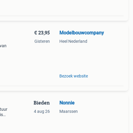
€ 23,95
Modelbouwcompany
Gisteren
Heel Nederland
 van
dek
e.
Bezoek website
Bieden
Nonnie
tuur
4 aug 26
Maarssen
is
cm