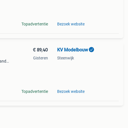
dek
e.
Topadvertentie
Bezoek website
€ 89,40
KV Modelbouw
Gisteren
Steenwijk
land
lse
el
Topadvertentie
Bezoek website