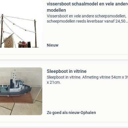
vissersboot schaalmodel en vele ander
modellen
Vissersboot en vele andere scheepsmodellen,
scheepmodellen reeds leverbaar vanaf 24,50
schipperswinkel levert deze en vele andere ni
en gebruikte nautische artikelen, bezoek onze s
www.schippe
Nieuw
Sleepboot in vitrine
Sleepboot in vitrine. Afmeting vitrine 54cm x 
x 21cm.
Zo goed als nieuw
Ophalen