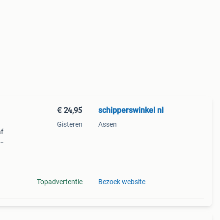
€ 24,95
schipperswinkel nl
Gisteren
Assen
af
n,
r
Topadvertentie
Bezoek website