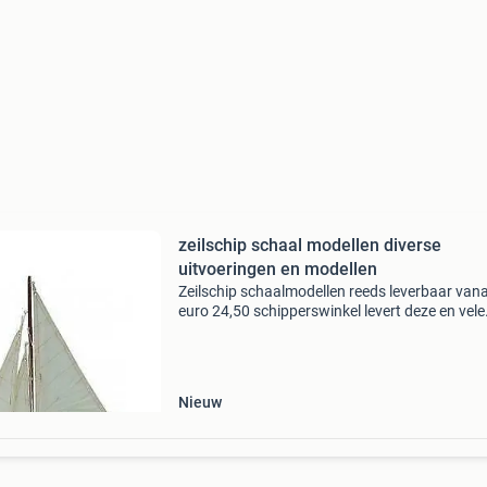
zeilschip schaal modellen diverse
uitvoeringen en modellen
Zeilschip schaalmodellen reeds leverbaar van
euro 24,50 schipperswinkel levert deze en vele
andere nieuwe en gebruikte nautische artikele
bezoek onze site, www.schipperswinkel.nl voo
meer info, p
Nieuw