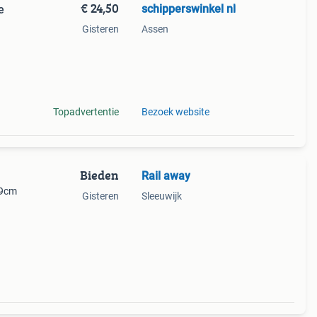
€ 24,50
schipperswinkel nl
e
Gisteren
Assen
euwe
ite,
Topadvertentie
Bezoek website
Bieden
Rail away
39cm
Gisteren
Sleeuwijk