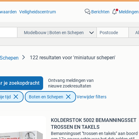
waarden
Veiligheidscentrum
Berichten
Meldingen
Modelbouw | Boten en Schepen
A
122 resultaten
voor 'miniatuur schepen'
 Schepen
Ontvang meldingen van
r je zoekopdracht
nieuwe zoekresultaten
e tijd
Boten en Schepen
Verwijder filters
KOLDERSTOK 5002 BEMANNINGSSET
TROSSEN EN TAKELS
Bemanningsset "trossen en takels" aan boord