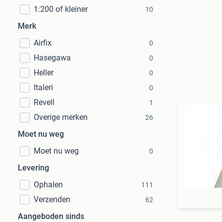
1:200 of kleiner
10
Merk
Airfix
0
Hasegawa
0
Heller
0
Italeri
0
Revell
1
Overige merken
26
Moet nu weg
Moet nu weg
0
Levering
Ophalen
111
Verzenden
62
Aangeboden sinds