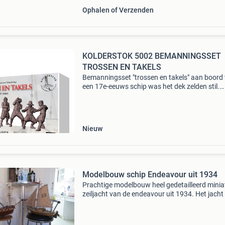
Ophalen of Verzenden
KOLDERSTOK 5002 BEMANNINGSSET
TROSSEN EN TAKELS
Bemanningsset "trossen en takels" aan boord
een 17e-eeuws schip was het dek zelden stil.
Matrozen sleepten met tonnen, spoelden het 
schoon en rolden touwen op na een dag op ze
Deze
Nieuw
Modelbouw schip Endeavour uit 1934
Prachtige modelbouw heel gedetailleerd minia
zeiljacht van de endeavour uit 1934. Het jacht 
van hout. Maat boot totaal 70 cm incl kiel 52 
bootruimte hoogte 54 cm. Alleen ophalen svp
zichtbaa