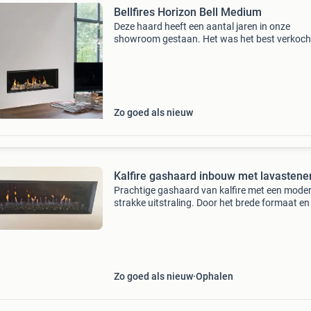
Bellfires Horizon Bell Medium
Deze haard heeft een aantal jaren in onze
showroom gestaan. Het was het best verkoch
model van bellfires. Bellfires heeft een nieuwe
brander ontwikkeld, waardoor we deze aanbi
voor een scherpe p
Zo goed als nieuw
Kalfire gashaard inbouw met lavastene
Prachtige gashaard van kalfire met een moder
strakke uitstraling. Door het brede formaat en
mooie vlammenlijn is deze haard een echte
sfeermaker in de woonkamer. De haard is voo
van lavaste
Zo goed als nieuw
Ophalen