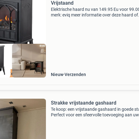
Vrijstaand
Elektrische haard nu van 149.95 Eu voor 99.0
merk: eviq meer informatie over deze haard of
direct bestellen? Bezoek onze website!
Haardgigant.nl is de specialist in elektrische
haarden in nederlan
 Winterkorting
Nieuw
Verzenden
Strakke vrijstaande gashaard
Te koop: een vrijstaande gashaard in goede st
Perfect voor een sfeervolle toevoeging aan uw
woonkamer. De haard is gebruikt, maar werkt
perfect en ziet er goed uit. Zilveren rand (bree
stu