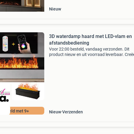
beschikt
Nieuw
3D waterdamp haard met LED-vlam en
afstandsbediening
Voor 22:00 besteld, vandaag verzonden. Dit
product nieuw en uit voorraad leverbaar. Creë
een warme en stijlvolle sfeer in je woonkamer
deze innovatieve 3d waterdamp haard . Dankz
realistische
ordeeld met 9+
Nieuw
Verzenden