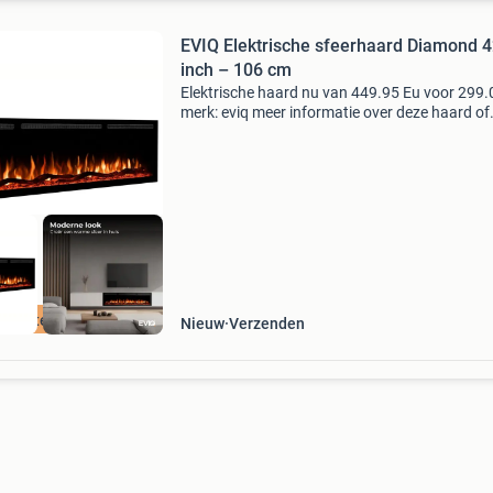
EVIQ Elektrische sfeerhaard Diamond 
inch – 106 cm
Elektrische haard nu van 449.95 Eu voor 299.
merk: eviq meer informatie over deze haard of
direct bestellen? Bezoek onze website!
Haardgigant.nl is de specialist in elektrische
haarden in nederla
 Winterkorting
Nieuw
Verzenden