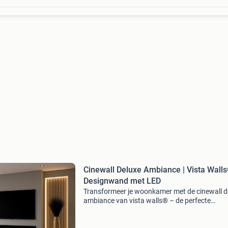
Cinewall Deluxe Ambiance | Vista Wall
Designwand met LED
Transformeer je woonkamer met de cinewall d
ambiance van vista walls® – de perfecte
combinatie van stijl, warmte en functionaliteit
cinewall is ontworpen voor moderne interieurs