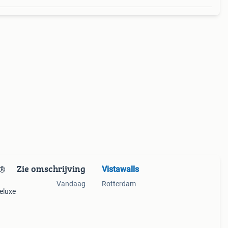
Zie omschrijving
Vistawalls
s®
Vandaag
Rotterdam
eluxe
. Deze
 en