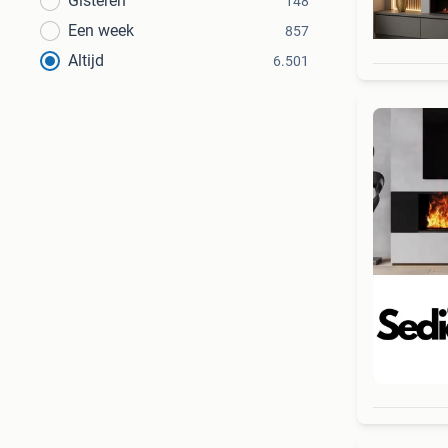
Gisteren
148
Een week
857
Altijd
6.501
Beo