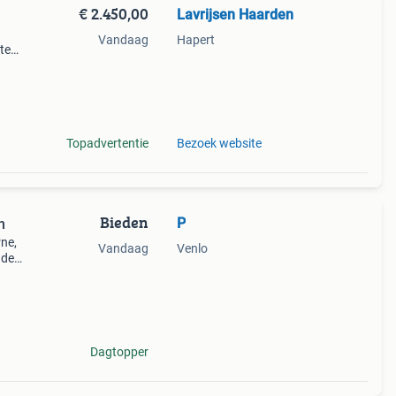
€ 2.450,00
Lavrijsen Haarden
Vandaag
Hapert
te
eden
Topadvertentie
Bezoek website
Bieden
P
n
ne,
Vandaag
Venlo
 de
rzien
Dagtopper