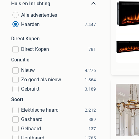
Huis en Inrichting
Alle advertenties
Haarden
7.447
Direct Kopen
Direct Kopen
781
Met
Conditie
Nieuw
4.276
Zo goed als nieuw
1.864
Gebruikt
3.189
Soort
Elektrische haard
2.212
Gashaard
889
Gelhaard
137
Houthaard
1.785