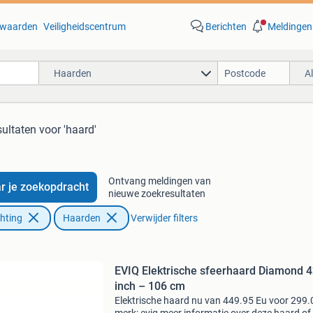
waarden
Veiligheidscentrum
Berichten
Meldingen
Haarden
A
sultaten
voor 'haard'
Ontvang meldingen van
r je zoekopdracht
nieuwe zoekresultaten
chting
Haarden
Verwijder filters
EVIQ Elektrische sfeerhaard Diamond 
inch – 106 cm
Elektrische haard nu van 449.95 Eu voor 299.