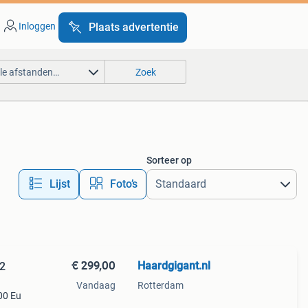
Inloggen
Plaats advertentie
lle afstanden…
Zoek
Sorteer op
Lijst
Foto’s
€ 299,00
Haardgigant.nl
42
Vandaag
Rotterdam
00 Eu