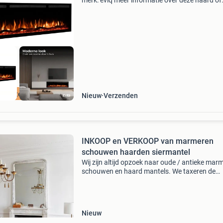
merk: eviq meer informatie over deze haard of
direct bestellen? Bezoek onze website!
Haardgigant.nl is de specialist in elektrische
haarden in nederla
 Winterkorting
Nieuw
Verzenden
INKOOP en VERKOOP van marmeren
schouwen haarden siermantel
Wij zijn altijd opzoek naar oude / antieke mar
schouwen en haard mantels. We taxeren de
schouw, en bij akkoord betalen vooraf de
demontage we hebben onze eigen vakmensen
de haard voorzichtig
Nieuw