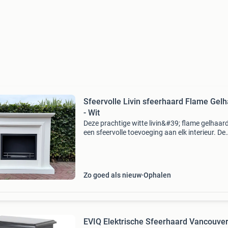
Sfeervolle Livin sfeerhaard Flame Gel
- Wit
Deze prachtige witte livin&#39; flame gelhaard
een sfeervolle toevoeging aan elk interieur. De
haard is in uitstekende staat en werkt perfect
gelbrandstof, wat zorgt voor een gezellige vl
Zo goed als nieuw
Ophalen
EVIQ Elektrische Sfeerhaard Vancouver