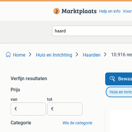
Help en info
Voor
10.916 re
Home
Huis en Inrichting
Haarden
Verfijn resultaten
Bewaa
Prijs
Huis en Inri
van
tot
€
€
Categorie
Wis de categorie