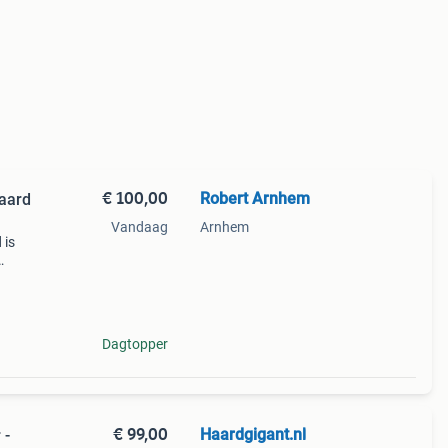
€ 100,00
Robert Arnhem
haard
Vandaag
Arnhem
 is
 op
am
Dagtopper
€ 99,00
Haardgigant.nl
 -