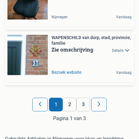
Nijmegen
Vandaag
WAPENSCHILD van dorp, stad, provincie,
familie
Zie omschrijving
Details
Bezoek website
Vandaag
1
2
3
Pagina 1 van 3
Gebruikte Artikelen in Nijmegen voor Huis en Inrichting