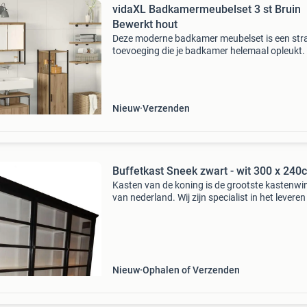
vidaXL Badkamermeubelset 3 st Bruin
Bewerkt hout
Deze moderne badkamer meubelset is een str
toevoeging die je badkamer helemaal opleukt.
rechte lijnen en een minimalistische look past 
perfect in hedendaagse interieurs en biedt het
ha
Nieuw
Verzenden
Buffetkast Sneek zwart - wit 300 x 240
Kasten van de koning is de grootste kastenwi
van nederland. Wij zijn specialist in het levere
(maatwerk) winkelkasten en buffetkasten in al
kleuren . De maatvoering van nagenoeg alle 
Nieuw
Ophalen of Verzenden