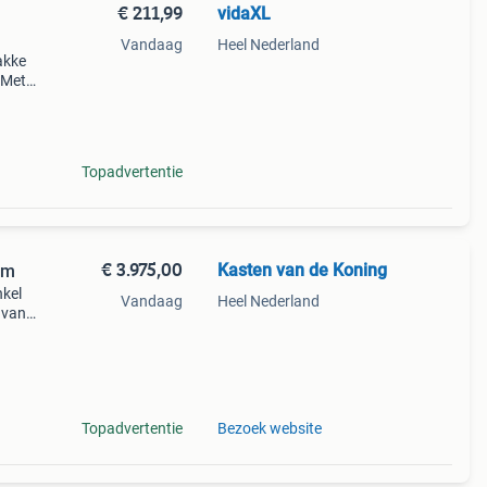
€ 211,99
vidaXL
Vandaag
Heel Nederland
akke
 Met
het
 een
Topadvertentie
€ 3.975,00
Kasten van de Koning
cm
nkel
Vandaag
Heel Nederland
n van
le ral
mo
Topadvertentie
Bezoek website