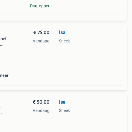
Dagtopper
€ 75,00
Isa
Moet
Vandaag
Sneek
s.
 meer
€ 50,00
Isa
r
Vandaag
Sneek
e