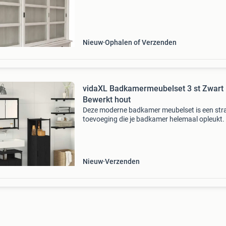
kleuren . De maatvoering van nagenoeg alle 
Nieuw
Ophalen of Verzenden
vidaXL Badkamermeubelset 3 st Zwart
Bewerkt hout
Deze moderne badkamer meubelset is een str
toevoeging die je badkamer helemaal opleukt.
rechte lijnen en een minimalistische look past 
perfect in hedendaagse interieurs en biedt het
ha
Nieuw
Verzenden