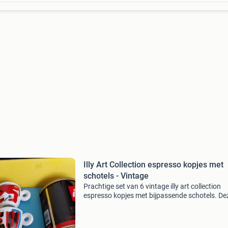
Illy Art Collection espresso kopjes met
schotels - Vintage
Prachtige set van 6 vintage illy art collection
espresso kopjes met bijpassende schotels. De
unieke kopjes zijn voorzien van kleurrijke, abst
ontwerpen en zijn een must-have voor elke koff