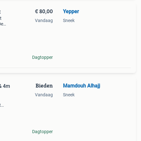
€ 80,00
Yepper
t
t
Vandaag
Sneek
De
en,
heerl
Dagtopper
Bieden
Mamdouh Alhajj
 & 4m
Vandaag
Sneek
t
Dagtopper