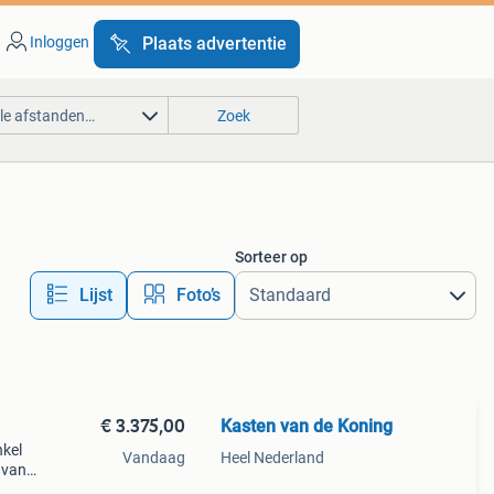
Inloggen
Plaats advertentie
lle afstanden…
Zoek
Sorteer op
Lijst
Foto’s
€ 3.375,00
Kasten van de Koning
nkel
Vandaag
Heel Nederland
n van
le ral