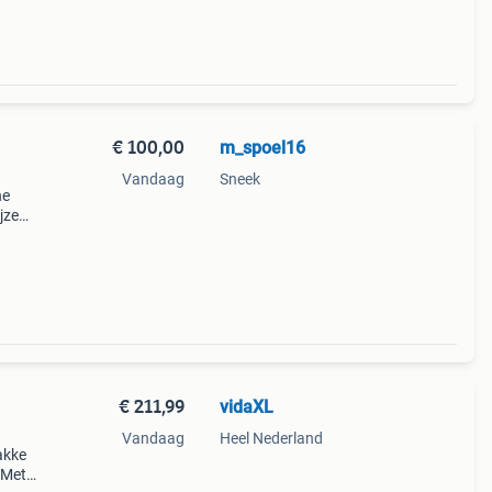
€ 100,00
m_spoel16
Vandaag
Sneek
ne
jze
€ 211,99
vidaXL
Vandaag
Heel Nederland
akke
 Met