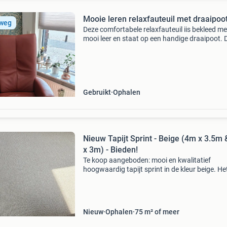
Mooie leren relaxfauteuil met draaipoo
 weg
Deze comfortabele relaxfauteuil iis bekleed me
mooi leer en staat op een handige draaipoot. 
stoel is gebruikt en heeft lichte gebruikersspor
maar verkeert nog in fantastische staat en zit 
Gebruikt
Ophalen
Nieuw Tapijt Sprint - Beige (4m x 3.5m
x 3m) - Bieden!
Te koop aangeboden: mooi en kwalitatief
hoogwaardig tapijt sprint in de kleur beige. He
tapijt is gemaakt van 100% polypropeen
(duurzaam en makkelijk te onderhouden).
Beschikbare afmetingen: - stuk 1
Nieuw
Ophalen
75 m² of meer