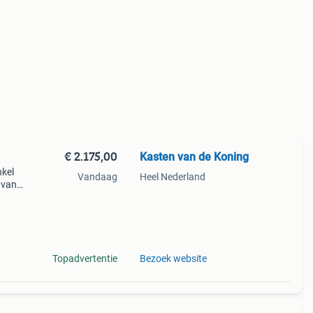
€ 2.175,00
Kasten van de Koning
nkel
Vandaag
Heel Nederland
n van
le ral
mo
Topadvertentie
Bezoek website