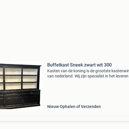
Buffetkast Sneek zwart wit 300
Kasten van de koning is de grootste kastenwi
van nederland. Wij zijn specialist in het levere
(maatwerk) winkelkasten en buffetkasten in al
kleuren . De maatvoering van nagenoeg alle 
Nieuw
Ophalen of Verzenden