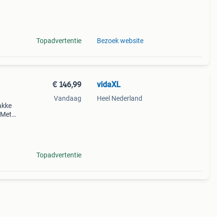
mo
Topadvertentie
Bezoek website
€ 146,99
vidaXL
Vandaag
Heel Nederland
akke
 Met
het
 een
Topadvertentie