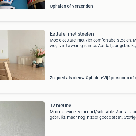
Ophalen of Verzenden
Eettafel met stoelen
Mooie eettafel met vier comfortabel stoelen. 
weg ivm te weinig ruimte. Aantal jaar gebruikt,
maar nog in goede staat. Zeer stevige meubel
Van karel smintsjes b.v.
Zo goed als nieuw
Ophalen
Vijf personen of
Tv meubel
Mooie stevige tv-meubel/sidetable. Aantal jaa
gebruikt, maar nog in zeer goede staat. Stevig
kwaliteit van karel smintsjes b.v.