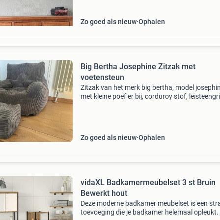
Zo goed als nieuw
Ophalen
Big Bertha Josephine Zitzak met
voetensteun
Zitzak van het merk big bertha, model josephi
met kleine poef er bij, corduroy stof, leisteengri
kleur. 70 X 65 cm. Nieuw 175 euro. Nauwelijks
gebruikt en verkoop het daarom ook.
Zo goed als nieuw
Ophalen
vidaXL Badkamermeubelset 3 st Bruin
Bewerkt hout
Deze moderne badkamer meubelset is een str
toevoeging die je badkamer helemaal opleukt.