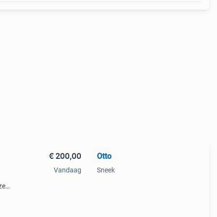
€ 200,00
Otto
Vandaag
Sneek
ze
racte
ielie