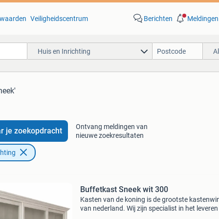
waarden
Veiligheidscentrum
Berichten
Meldingen
Huis en Inrichting
A
neek'
Ontvang meldingen van
r je zoekopdracht
nieuwe zoekresultaten
chting
Buffetkast Sneek wit 300
Kasten van de koning is de grootste kastenwi
van nederland. Wij zijn specialist in het levere
(maatwerk) winkelkasten en buffetkasten in al