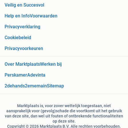
Veilig en Succesvol
Help en Info
Voorwaarden
Privacyverklaring
Cookiebeleid
Privacyvoorkeuren
Over Marktplaats
Werken bij
Perskamer
Adevinta
2dehands
2ememain
Sitemap
Marktplaats is, voor zover wettelijk toegestaan, niet
aansprakelijk voor (gevolg)schade die voortkomt uit het gebruik
van deze site, dan wel uit fouten of ontbrekende functionaliteiten
op deze site.
Copyright © 2026 Marktplaats B.V. Alle rechten voorbehouden.