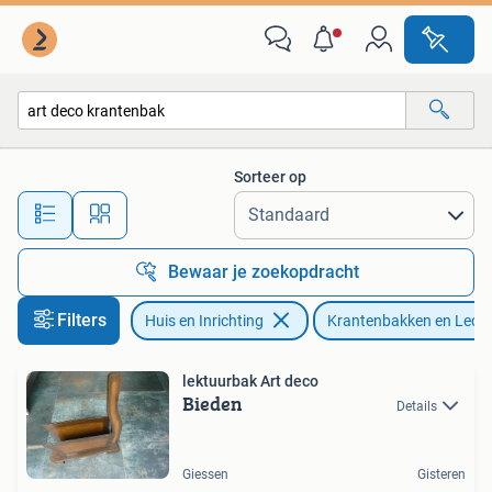
Woonaccessoires | Krantenbakken en Lectuurbakken
Sorteer op
Alle afstanden…
Bewaar je zoekopdracht
Filters
Huis en Inrichting
Krantenbakken en Lect
lektuurbak Art deco
Bieden
Details
Giessen
Gisteren