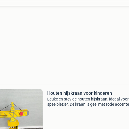
Houten hijskraan voor kinderen
Leuke en stevige houten hijskraan, ideaal voor
speelplezier. De kraan is geel met rode accent
heeft een werkende takel. Perfect voor kleine
bouwers in de dop. In goede staat en klaar vo