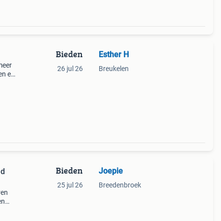
Bieden
Esther H
meer
26 jul 26
Breukelen
en er
en,
versc
Bieden
Joepie
ed
25 jul 26
Breedenbroek
ren
en
 en
t