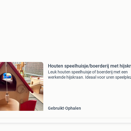
Houten speelhuisje/boerderij met hijsk
Leuk houten speelhuisje of boerderij met een
werkende hijskraan. Ideaal voor uren speelplez
met kleine figuurtjes of dieren. Het huisje is in
staat en klaar voor een nieuw avontuur.
Gebruikt
Ophalen