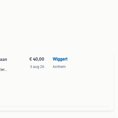
€ 40,00
Wiggert
raan
3 aug 26
Arnhem
ier
 goede