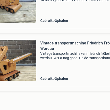
Werkt nog goed. Leuk voor de verzamelaar en
een kind om lekker mee te spelen natuurlijk. De
transportmachine van hetzelfde merk verkoop
ook. Beki
Gebruikt
Ophalen
Vintage transportmachine Friedrich Frö
Werdau
Vintage transportmachine van friedrich fröbel
werdau. Werkt nog goed. Op de transportban
hebben we wat reepjes stof genaaid zodat die
beter transporteert! Leuk voor de verzamelaar
voor een kin
Gebruikt
Ophalen