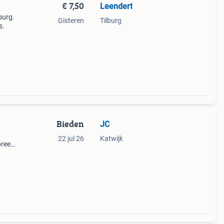
€ 7,50
Leendert
burg.
Gisteren
Tilburg
s.
Bieden
JC
22 jul 26
Katwijk
breed
hte
g in