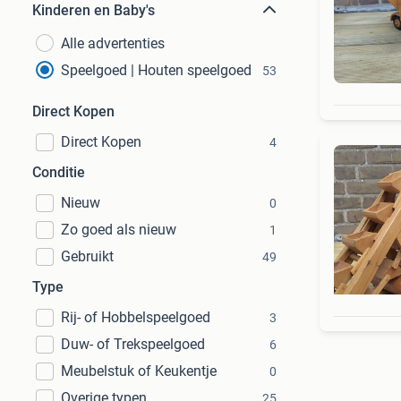
Kinderen en Baby's
Alle advertenties
Speelgoed | Houten speelgoed
53
Direct Kopen
Direct Kopen
4
Conditie
Nieuw
0
Zo goed als nieuw
1
Gebruikt
49
Type
Rij- of Hobbelspeelgoed
3
Duw- of Trekspeelgoed
6
Meubelstuk of Keukentje
0
Overige typen
25