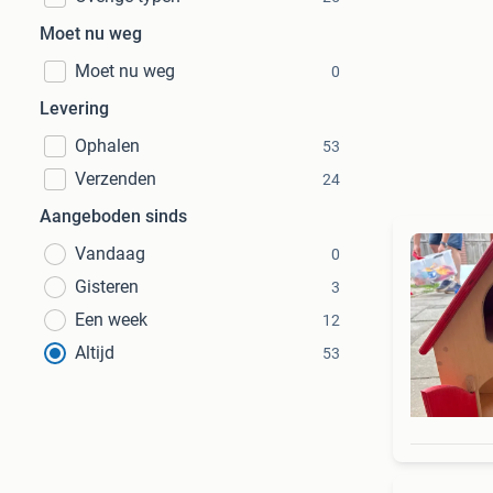
Moet nu weg
Moet nu weg
0
Levering
Ophalen
53
Verzenden
24
Aangeboden sinds
Vandaag
0
Gisteren
3
Een week
12
Altijd
53