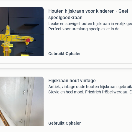
Houten hijskraan voor kinderen - Geel
speelgoedkraan
Leuke en stevige houten hijskraan in vrolijk gee
Perfect voor urenlang speelplezier in de
kinderkamer. De kraan kan draaien en heeft e
werkende haak om spullen mee te hijsen. Idea
voor kleine bo
Gebruikt
Ophalen
Hijskraan hout vintage
Antiek, vintage oude houten hijskraan, gebruik
Stevig en heel mooi. Friedrich fröbel werdau. Er
een keer een klein boutje in gekomen, dus dez
je rollen als je de kraan op z’n kop houdt.
Gebruikt
Ophalen