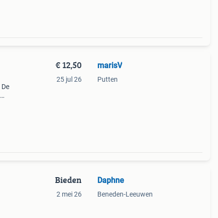
€ 12,50
marisV
25 jul 26
Putten
. De
wers
Bieden
Daphne
2 mei 26
Beneden-Leeuwen