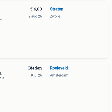
€ 6,00
Straten
2 aug 26
Zwolle
l.
en
al
Bieden
Roeleveld
t.
9 jul 26
Amsterdam
 is
e hoor