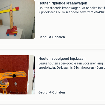
Houten rijdende kraanwagen
Houten rijdende kraanwagen. Af te halen in til
Kijk ook eens bij mijn andere advertentie&#39;
Gebruikt
Ophalen
Houten speelgoed hijskraan
Leuke houten speelgoedkraan voor urenlang
speelplezier. De kraan is 54cm hoog en 45cm 
en wordt handmatig bediend. Er zijn enkele lic
gebruikssporen aanwezig, maar de kraan is no
goede sta
Gebruikt
Ophalen