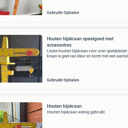
voor
Gebruikt
Ophalen
Houten hijskraan speelgoed met
accessoires
Leuke houten hijskraan voor uren speelplezier
kraan is geel van kleur en komt met een aantal
accessoires zoals een verkeerskegel en een
waarschuwingsbordje. Ideaal voor kleine bou
in de dop. D
Gebruikt
Ophalen
Houten hijskraan
Houten hijskraan weinig gebruikt.