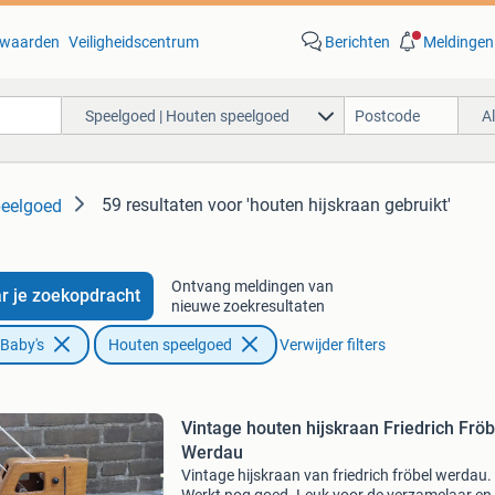
waarden
Veiligheidscentrum
Berichten
Meldingen
Speelgoed | Houten speelgoed
A
59 resultaten
voor 'houten hijskraan gebruikt'
peelgoed
Ontvang meldingen van
r je zoekopdracht
nieuwe zoekresultaten
 Baby's
Houten speelgoed
Verwijder filters
Vintage houten hijskraan Friedrich Fröb
Werdau
Vintage hijskraan van friedrich fröbel werdau.