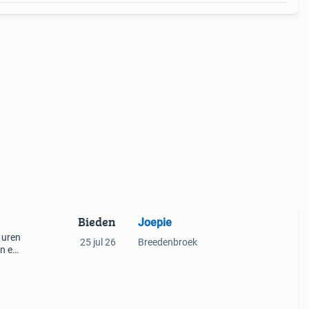
Bieden
Joepie
 uren
25 jul 26
Breedenbroek
en en
or ee