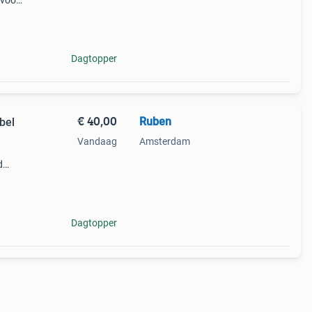
 voor
 ik
Dagtopper
€ 40,00
Ruben
bel
Vandaag
Amsterdam
d
 nog
 en
Dagtopper