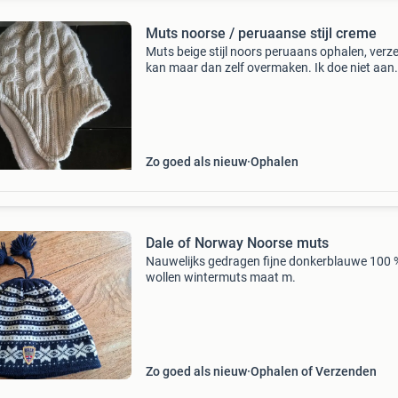
Muts noorse / peruaanse stijl creme
Muts beige stijl noors peruaans ophalen, ver
kan maar dan zelf overmaken. Ik doe niet aan
betaalverzoekjes. Kleine prijsjes ivm ik heel vee
opruimen! Uit rookvrij huis. Bod is ex eventuel
Zo goed als nieuw
Ophalen
Dale of Norway Noorse muts
Nauwelijks gedragen fijne donkerblauwe 100 
wollen wintermuts maat m.
Zo goed als nieuw
Ophalen of Verzenden