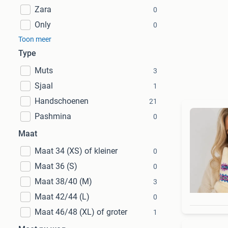
Zara
0
Only
0
Toon meer
Type
Muts
3
Sjaal
1
Handschoenen
21
Pashmina
0
Maat
Maat 34 (XS) of kleiner
0
Maat 36 (S)
0
Maat 38/40 (M)
3
Maat 42/44 (L)
0
Maat 46/48 (XL) of groter
1