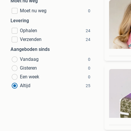
Moet nu weg
Moet nu weg
0
Levering
Ophalen
24
Verzenden
24
Aangeboden sinds
Vandaag
0
Gisteren
0
Een week
0
Altijd
25