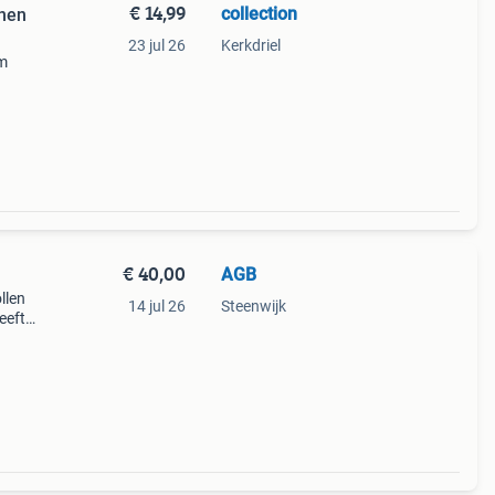
€ 14,99
collection
enen
23 jul 26
Kerkdriel
3m
€ 40,00
AGB
llen
14 jul 26
Steenwijk
eeft
al h