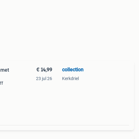
€ 14,99
collection
 met
23 jul 26
Kerkdriel
ff