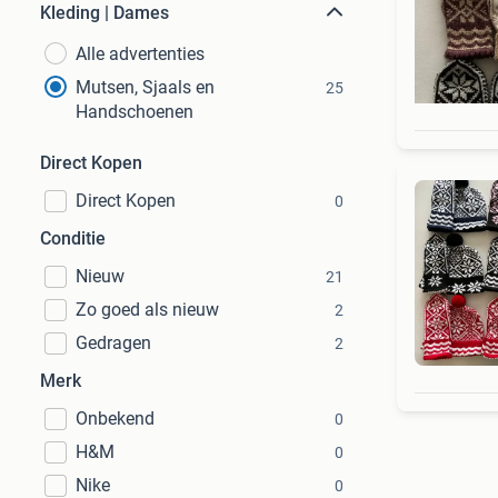
Kleding | Dames
Alle advertenties
Mutsen, Sjaals en
25
Handschoenen
Direct Kopen
Direct Kopen
0
Conditie
Nieuw
21
Zo goed als nieuw
2
Gedragen
2
Merk
Onbekend
0
H&M
0
Nike
0