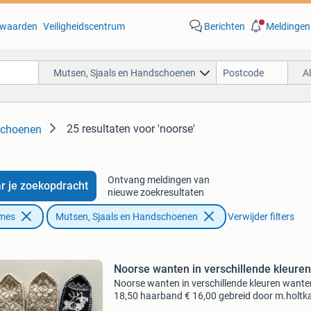
waarden
Veiligheidscentrum
Berichten
Meldingen
Mutsen, Sjaals en Handschoenen
A
25 resultaten
voor 'noorse'
schoenen
Ontvang meldingen van
r je zoekopdracht
nieuwe zoekresultaten
ames
Mutsen, Sjaals en Handschoenen
Verwijder filters
Noorse wanten in verschillende kleuren
Noorse wanten in verschillende kleuren wante
18,50 haarband € 16,00 gebreid door m.holt
kl.falckenborg