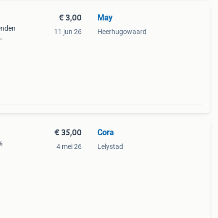
€ 3,00
May
zenden
11 jun 26
Heerhugowaard
l wil
e
€ 35,00
Cora
%
4 mei 26
Lelystad