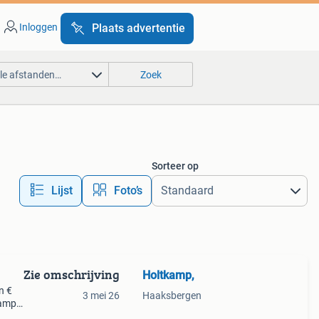
Inloggen
Plaats advertentie
lle afstanden…
Zoek
Sorteer op
Lijst
Foto’s
Zie omschrijving
Holtkamp,
n €
3 mei 26
Haaksbergen
kamp-