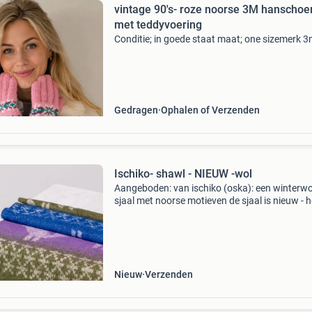
vintage 90's- roze noorse 3M hanscho
met teddyvoering
Conditie; in goede staat maat; one sizemerk 
Gedragen
Ophalen of Verzenden
Ischiko- shawl - NIEUW -wol
Aangeboden: van ischiko (oska): een winterwo
sjaal met noorse motieven de sjaal is nieuw - h
een fluffy uiterlijk samenstelling: 35% wol, 35%
acryl, 30% alpaca afmeting: 53 x 200 cm de sja
Nieuw
Verzenden