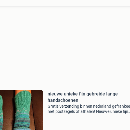
nieuwe unieke fijn gebreide lange
handschoenen
Gratis verzending binnen nederland gefranke
met postzegels of afhalen! Nieuwe unieke fijn
gebreide lange handschoenen met noorse
motiefjes in allerlei kleuren. De lange boorden z
tevens armwarme