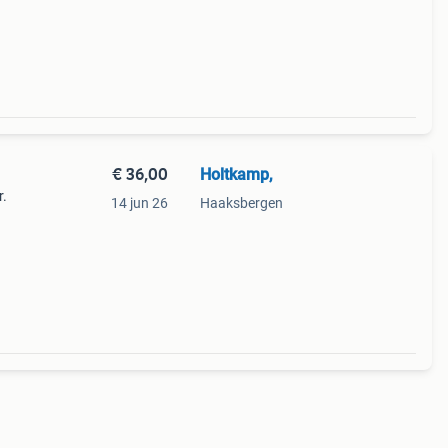
€ 36,00
Holtkamp,
r.
14 jun 26
Haaksbergen