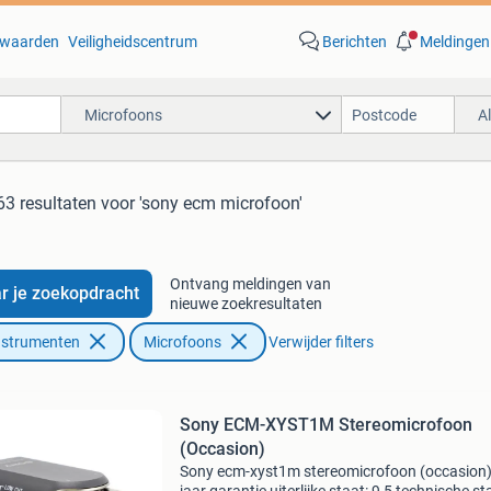
waarden
Veiligheidscentrum
Berichten
Meldingen
Microfoons
A
63 resultaten
voor 'sony ecm microfoon'
Ontvang meldingen van
r je zoekopdracht
nieuwe zoekresultaten
nstrumenten
Microfoons
Verwijder filters
Sony ECM-XYST1M Stereomicrofoon
(Occasion)
Sony ecm-xyst1m stereomicrofoon (occasion)