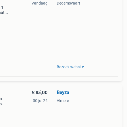
Vandaag
Dedemsvaart
 1
aat:
in te
Bezoek website
€ 85,00
Beyza
en
30 jul 26
Almere
s
ts
en