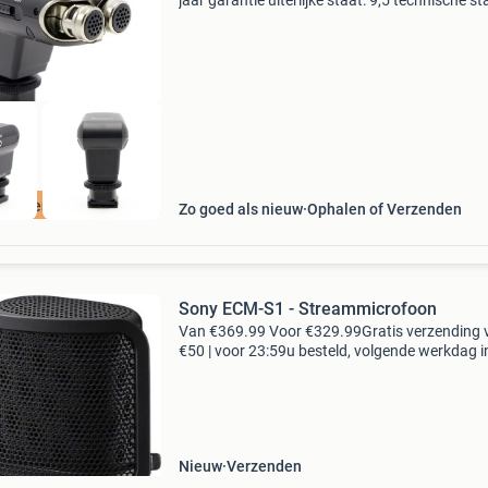
jaar garantie uiterlijke staat: 9,5 technische st
10 let op: wordt geen kabel bijgeleverd. Wordt
geleverd inclusief: - hotshoe cover heeft u iets 
tis Verzending
Zo goed als nieuw
Ophalen of Verzenden
Sony ECM-S1 - Streammicrofoon
Van €369.99 Voor €329.99Gratis verzending 
€50 | voor 23:59u besteld, volgende werkdag i
let op: geen kabels meegeleverd, en originele
verpakking. Vandaar deze extra scherpe
Nieuw
Verzenden