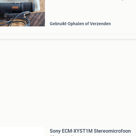
microfoon is ideaal voor het opnemen van
instrumenten, omgevingsgeluid of interviews,
dankzij de veelzijdige mid/
Gebruikt
Ophalen of Verzenden
Sony ECM-XYST1M Stereomicrofoon