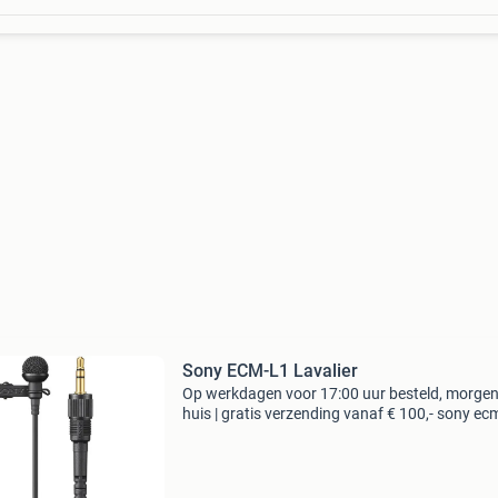
Sony ECM-L1 Lavalier
Op werkdagen voor 17:00 uur besteld, morgen
huis | gratis verzending vanaf € 100,- sony ec
lavalier type: overige typen bieden is niet mogel
Je kan onze producten via de webshop bestel