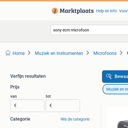
Help en info
Voor
Home
Muziek en Instrumenten
Microfoons
Verfijn resultaten
Bewaa
Prijs
Muziek en I
van
tot
€
€
Categorie
Wis de categorie