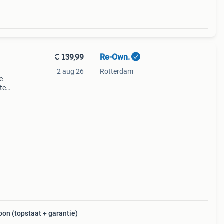
€ 139,99
Re-Own.
2 aug 26
Rotterdam
e
te
n (topstaat + garantie)