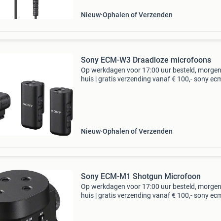
Nieuw
Ophalen of Verzenden
Sony ECM-W3 Draadloze microfoons
Op werkdagen voor 17:00 uur besteld, morgen
huis | gratis verzending vanaf € 100,- sony e
draadloze microfoons type: overige typen bied
niet mogelijk. Je kan onze producten via de w
Nieuw
Ophalen of Verzenden
Sony ECM-M1 Shotgun Microfoon
Op werkdagen voor 17:00 uur besteld, morgen
huis | gratis verzending vanaf € 100,- sony e
shotgun microfoon type: overige typen bieden 
niet mogelijk. Je kan onze producten via de w