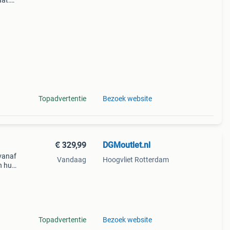
aat:
in te
Topadvertentie
Bezoek website
€ 329,99
DGMoutlet.nl
vanaf
Vandaag
Hoogvliet Rotterdam
n huis
Topadvertentie
Bezoek website