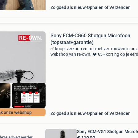
Zo goed als nieuw
Ophalen of Verzenden
Sony ECM-CG60 Shotgun Microfoon
(topstaat+garantie)
✅ koop, verkoop en ruil met vertrouwen in onz
webshop van re-own. ❤️ €5,- korting op je eers
bestelling als je ons volgt via ig. ✅ 2 Maanden
garantie op je aankoop. ✅ Meer dan 380
geverifieerd
k onze webshop
Zo goed als nieuw
Ophalen of Verzenden
Sony ECM-VG1 Shotgun Microfoo
€ 119,99
deze adverteerder