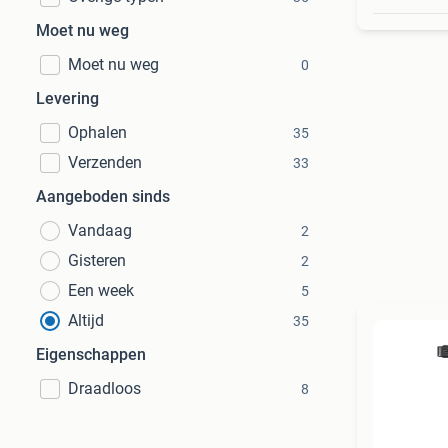
Moet nu weg
Moet nu weg
0
Levering
Ophalen
35
Verzenden
33
Aangeboden sinds
Vandaag
2
Gisteren
2
Een week
5
Altijd
35
Eigenschappen
Draadloos
8