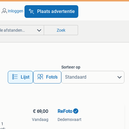
Inloggen
Plaats advertentie
lle afstanden…
Zoek
Sorteer op
Lijst
Foto’s
€ 69,00
ReFoto
Vandaag
Dedemsvaart
 1