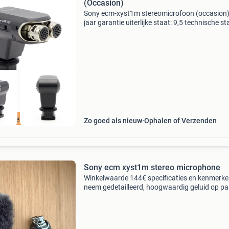
(Occasion)
Sony ecm-xyst1m stereomicrofoon (occasion)
jaar garantie uiterlijke staat: 9,5 technische st
10 let op: wordt geen kabel bijgeleverd. Wordt
geleverd inclusief: - hotshoe cover heeft u iets 
tis Verzending
Zo goed als nieuw
Ophalen of Verzenden
Sony ecm xyst1m stereo microphone
Winkelwaarde 144€ specificaties en kenmerk
neem gedetailleerd, hoogwaardig geluid op pa
geluidsopnamen in een breed bereik aan slech
100 g, gemakkelijk op camera aan te brengen 
mee te nem