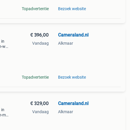
Topadvertentie
Bezoek website
€ 396,00
Cameraland.nl
 in
Vandaag
Alkmaar
cm-w3
en is
e
Topadvertentie
Bezoek website
€ 329,00
Cameraland.nl
 in
Vandaag
Alkmaar
cm-m1
is
ebsh