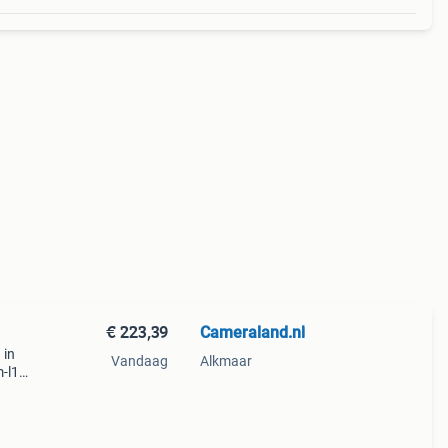
€ 223,39
Cameraland.nl
 in
Vandaag
Alkmaar
m-l1
ijk.