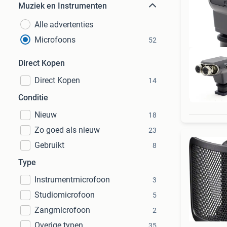
Muziek en Instrumenten
Alle advertenties
Microfoons
52
Direct Kopen
Direct Kopen
14
Gra
Conditie
Nieuw
18
Zo goed als nieuw
23
Gebruikt
8
Type
Instrumentmicrofoon
3
Studiomicrofoon
5
Zangmicrofoon
2
Overige typen
35