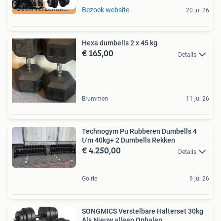
Geen verzendkosten
Bezoek website
20 jul 26
Hexa dumbells 2 x 45 kg
€ 165,00
Details
Brummen
11 jul 26
Technogym Pu Rubberen Dumbells 4
t/m 40kg+ 2 Dumbells Rekken
€ 4.250,00
Details
Goirle
9 jul 26
SONGMICS Verstelbare Halterset 30kg
Als Nieuw alleen Ophalen