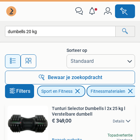
Fitnessmaterialen
Sorteer op
Alle afstanden…
Bewaar je zoekopdracht
Filters
Sport en Fitness
Fitnessmaterialen
Tunturi Selector Dumbells l 2x 25 kg l
Verstelbare dumbell
€ 349,00
Details
Topadvertentie
Bezoek website