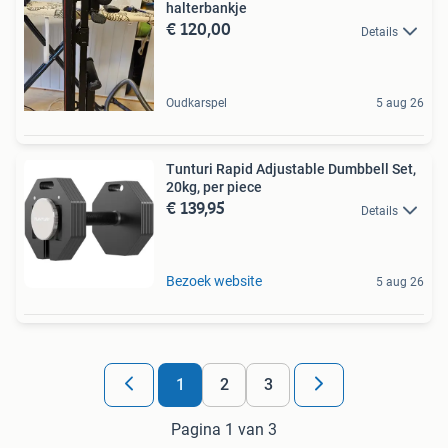
halterbankje
€ 120,00
Details
Oudkarspel
5 aug 26
Tunturi Rapid Adjustable Dumbbell Set,
20kg, per piece
€ 139,95
Details
Bezoek website
5 aug 26
1
2
3
Pagina 1 van 3