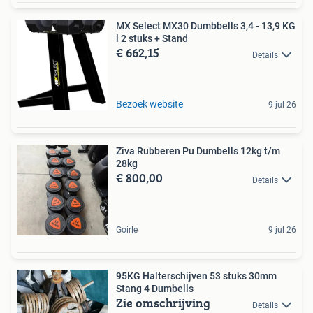
MX Select MX30 Dumbbells 3,4 - 13,9 KG
l 2 stuks + Stand
€ 662,15
Details
Bezoek website
9 jul 26
Ziva Rubberen Pu Dumbells 12kg t/m
28kg
€ 800,00
Details
Goirle
9 jul 26
95KG Halterschijven 53 stuks 30mm
Stang 4 Dumbells
Zie omschrijving
Details