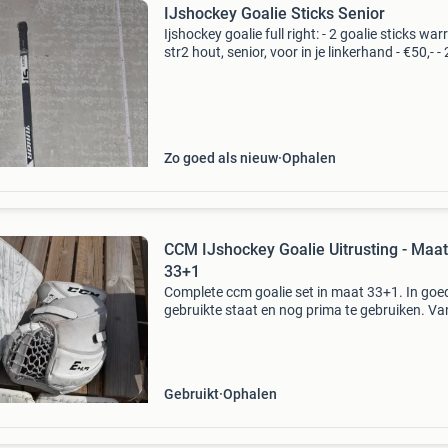
IJshockey Goalie Sticks Senior
Ijshockey goalie full right: - 2 goalie sticks warr
str2 hout, senior, voor in je linkerhand - €50,- - 
goalie sticks warrior rm2 carbon, senior, voor i
linkerhand - €75,- - sticktap
Zo goed als nieuw
Ophalen
CCM IJshockey Goalie Uitrusting - Maat
33+1
Complete ccm goalie set in maat 33+1. In goe
gebruikte staat en nog prima te gebruiken. Va
en blocker opnieuw leer in laten zetten ideaal 
beginnende of recreatieve goalie. Normale
gebruikss
Gebruikt
Ophalen