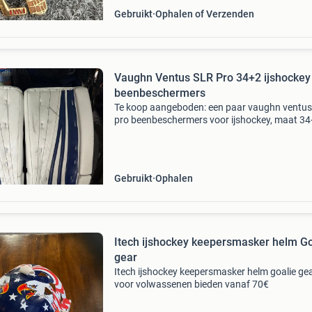
Gebruikt
Ophalen of Verzenden
Vaughn Ventus SLR Pro 34+2 ijshockey
beenbeschermers
Te koop aangeboden: een paar vaughn ventus 
pro beenbeschermers voor ijshockey, maat 34
Deze professionele leguards zijn gebruikt, maa
verkeren nog in goede staat en bieden uitstek
bescherm
Gebruikt
Ophalen
Itech ijshockey keepersmasker helm Go
gear
Itech ijshockey keepersmasker helm goalie ge
voor volwassenen bieden vanaf 70€