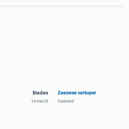
Bieden
Zeeuwse verkoper
14 mei 26
Cadzand
gen
 op