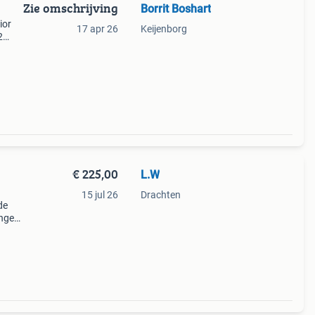
Zie omschrijving
Borrit Boshart
ior
17 apr 26
Keijenborg
2
n je
€ 225,00
L.W
15 jul 26
Drachten
de
nger
voor