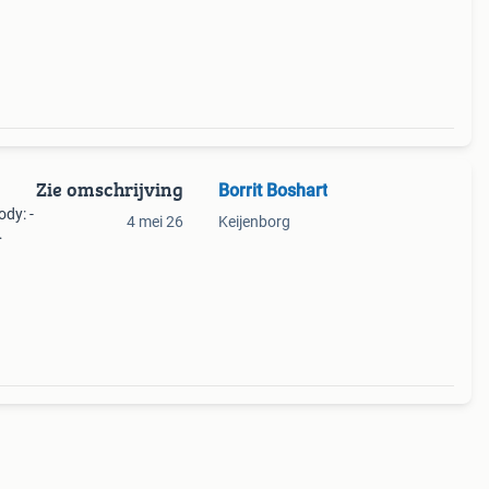
Zie omschrijving
Borrit Boshart
ody: -
4 mei 26
Keijenborg
art