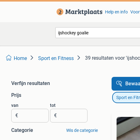
Help en info
Voor
39 resultaten
voor 'ijsho
Home
Sport en Fitness
Verfijn resultaten
Bewaa
Prijs
Sport en Fit
van
tot
€
€
Categorie
Wis de categorie