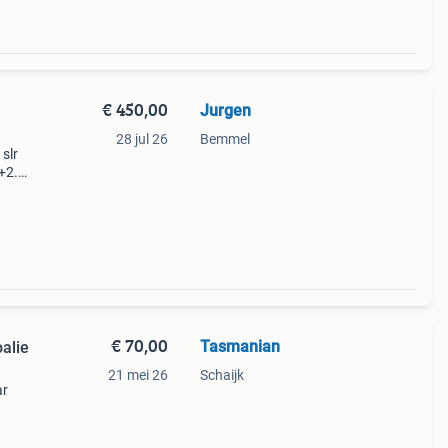
€ 450,00
Jurgen
28 jul 26
Bemmel
slr
+2.
r
ende
€ 70,00
Tasmanian
alie
21 mei 26
Schaijk
ar