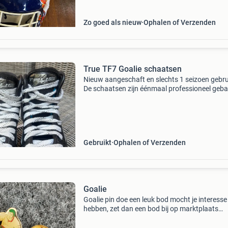
Zo goed als nieuw
Ophalen of Verzenden
True TF7 Goalie schaatsen
Nieuw aangeschaft en slechts 1 seizoen gebru
De schaatsen zijn éénmaal professioneel geb
(heat molded) voor de juiste pasvorm. De
binnenvoering is heel en niet beschadigd.
Kenmerken: ✔ true t
Gebruikt
Ophalen of Verzenden
Goalie
Goalie pin doe een leuk bod mocht je interesse
hebben, zet dan een bod bij op marktplaats
verzendkosten voor de koper verzenden op ei
risico niet vragen wat ik er voor wil hebben en