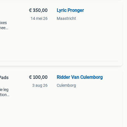
€ 350,00
Lyric Pronger
14 mei 26
Maastricht
ixes
knee
ere
€ 100,00
Ridder Van Culemborg
Pads
3 aug 26
Culemborg
ie leg
tion.
l