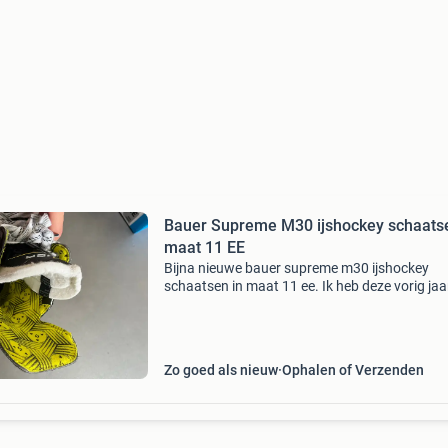
Bauer Supreme M30 ijshockey schaats
maat 11 EE
Bijna nieuwe bauer supreme m30 ijshockey
schaatsen in maat 11 ee. Ik heb deze vorig jaa
gekocht, maar ik ben toen als goalie gaan
schaatsen op andere schaatsen. Ik ze dus
welgeteld 3x keer gebruikt.
Zo goed als nieuw
Ophalen of Verzenden