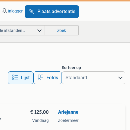
Inloggen
Plaats advertentie
lle afstanden…
Zoek
Sorteer op
Lijst
Foto’s
€ 125,00
Ariejanne
e
Vandaag
Zoetermeer