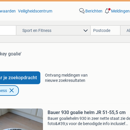
waarden
Veiligheidscentrum
Berichten
Meldingen
Sport en Fitness
A
ckey goalie'
Ontvang meldingen van
r je zoekopdracht
nieuwe zoekresultaten
ness
Bauer 930 goalie helm JR 51-55,5 cm
Bauer goaliehelm 930 in zeer nette staat zie d
foto&#39;s voor de benodigde info inclusief
helmzak en 2 zweetbandjes vragen, of komen