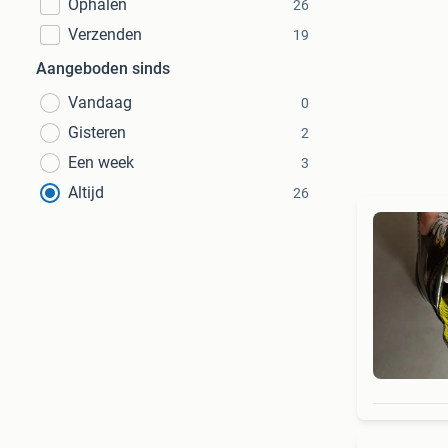
Ophalen
26
Verzenden
19
Aangeboden sinds
Vandaag
0
Gisteren
2
Een week
3
Altijd
26