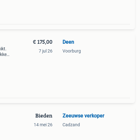
€ 175,00
Deen
ikt.
7 jul 26
Voorburg
akken
Bieden
Zeeuwse verkoper
14 mei 26
Cadzand
gen
 op