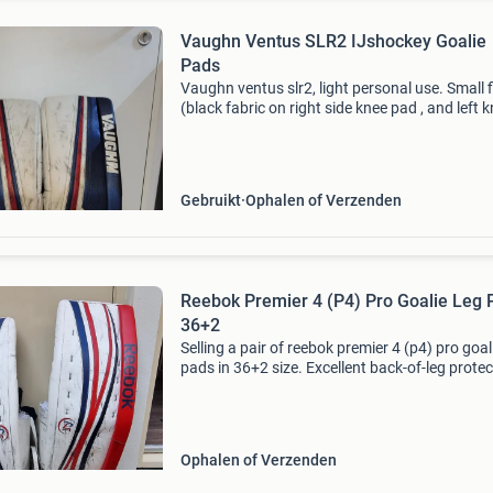
Vaughn Ventus SLR2 IJshockey Goalie
Pads
Vaughn ventus slr2, light personal use. Small f
(black fabric on right side knee pad , and left 
covering the 2) done by previous owner, but w
done well and are not noticeable.
Gebruikt
Ophalen of Verzenden
Reebok Premier 4 (P4) Pro Goalie Leg 
36+2
Selling a pair of reebok premier 4 (p4) pro goal
pads in 36+2 size. Excellent back-of-leg protec
Traditional old-school leather strap system. Al
straps and buckles are intact and fully fun
Ophalen of Verzenden