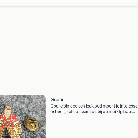
Goalie
Goalie pin doe een leuk bod mocht je interesse
hebben, zet dan een bod bij op marktplaats
verzendkosten voor de koper verzenden op ei
risico niet vragen wat ik er voor wil hebben en
onzin biedin