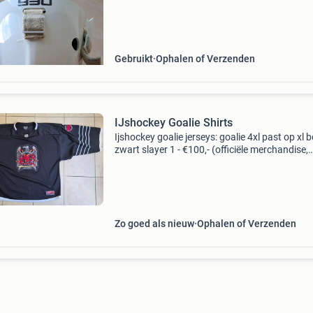
passen...?! Neem gerust contact op! Groetjes
ariejanne
Gebruikt
Ophalen of Verzenden
IJshockey Goalie Shirts
Ijshockey goalie jerseys: goalie 4xl past op xl b
zwart slayer 1 - €100,- (officiële merchandise,
zware opgenaaide patches, topkwaliteit) - zw
motörhead - €10,- - blauw enschede lio
Zo goed als nieuw
Ophalen of Verzenden