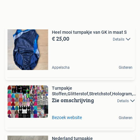
Heel mooi turnpakje van GK in maat S
€ 25,00
Details
Appelscha
Gisteren
Turnpakje
Stoffen,Glitterstof,Stretchstof,Hologram,4-
Zie omschrijving
Way,
Details
Bezoek website
Gisteren
Nederland turnpakje