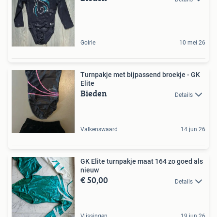
Goirle
10 mei 26
Turnpakje met bijpassend broekje - GK
Elite
Bieden
Details
Valkenswaard
14 jun 26
GK Elite turnpakje maat 164 zo goed als
nieuw
€ 50,00
Details
Vlissingen
19 jun 26