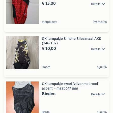
€ 15,00
Details
Vierpolders
29 mei 26
GK turnpakje Simone Biles maat AXS
(146-152)
€ 10,00
Details
Hoorn
5 jul 26
GK turnpakje zwart/zilver met rood
accent – maat 6/7 jaar
Bieden
Details
Breda
1 jul 26