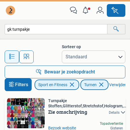
Turnen
Sorteer op
Alle afstanden…
Bewaar je zoekopdracht
Filters
Sport en Fitness
Turnen
Verwijder fi
Turnpakje
Stoffen,Glitterstof,Stretchstof,Hologram,4-
Zie omschrijving
Way,
Details
Topadvertentie
Bezoek website
Gisteren