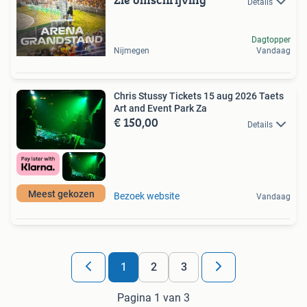
Details
Dagtopper
Nijmegen
Vandaag
Chris Stussy Tickets 15 aug 2026 Taets
Art and Event Park Za
€ 150,00
Details
Meest gekozen
Bezoek website
Vandaag
1
2
3
Pagina 1 van 3