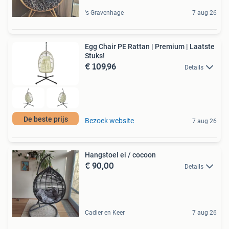
's-Gravenhage
7 aug 26
Egg Chair PE Rattan | Premium | Laatste
Stuks!
€ 109,96
Details
De beste prijs
Bezoek website
7 aug 26
Hangstoel ei / cocoon
€ 90,00
Details
Cadier en Keer
7 aug 26