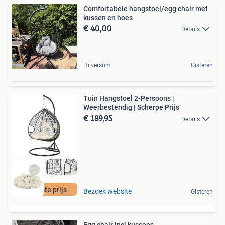
Comfortabele hangstoel/egg chair met
kussen en hoes
€ 40,00
Details
Hilversum
Gisteren
Tuin Hangstoel 2-Persoons |
Weerbestendig | Scherpe Prijs
€ 189,95
Details
De beste prijs
Bezoek website
Gisteren
Egg chair incl kussens