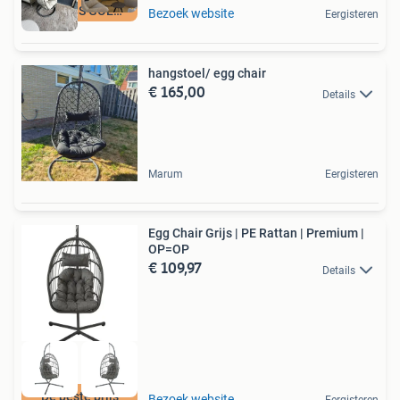
NERGENS GOEDKOPER
Bezoek website
Eergisteren
hangstoel/ egg chair
€ 165,00
Details
Marum
Eergisteren
Egg Chair Grijs | PE Rattan | Premium |
OP=OP
€ 109,97
Details
De beste prijs
Bezoek website
Eergisteren