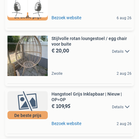
De beste prijs
Bezoek website
6 aug 26
Stijlvolle rotan loungestoel / egg chair
voor buite
€ 20,00
Details
Zwolle
2 aug 26
Hangstoel Grijs Inklapbaar | Nieuw |
OP=OP
€ 109,95
Details
De beste prijs
Bezoek website
2 aug 26