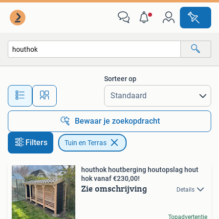
Tuin en Terras
Sorteer op
Alle afstanden…
Bewaar je zoekopdracht
Filters
Tuin en Terras
houthok houtberging houtopslag hout
hok vanaf €230,00!
Zie omschrijving
Details
Topadvertentie