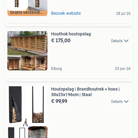
Gratis verzending
Bezoek website
28 jul 26
Houthok houtopslag
€ 175,00
Details
Elburg
25 jun 26
Houtopslag | Brandhoutrek + hoes |
50x25x196cm | Staal
€ 99,99
Details