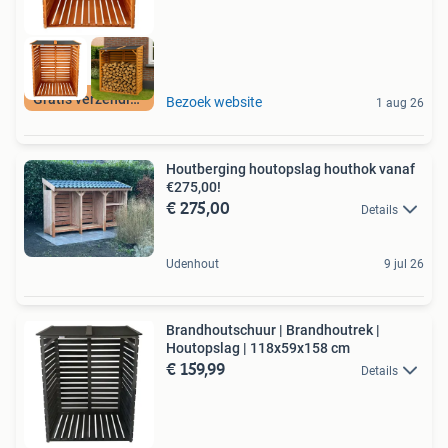
Gratis verzending
Bezoek website
1 aug 26
Houtberging houtopslag houthok vanaf
€275,00!
€ 275,00
Details
Udenhout
9 jul 26
Brandhoutschuur | Brandhoutrek |
Houtopslag | 118x59x158 cm
€ 159,99
Details